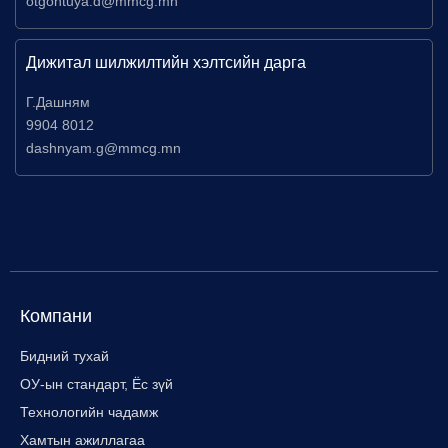
otgontuya.d@mmcg.mn
Дижитал шилжилтийн хэлтсийн дарга
Г.Дашням
9904 8012
dashnyam.g@mmcg.mn
Компани
Бидний тухай
ОУ-ын стандарт, Ёс зүй
Технологийн чадамж
Хамтын ажиллагаа