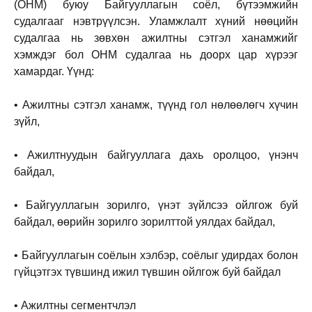
(OHM) буюу Байгууллагын соёл, бүтээмжийн
судалгааг нэвтрүүлсэн. Уламжлалт хүний нөөцийн
судалгаа нь зөвхөн ажилтны сэтгэл ханамжийг
хэмждэг бол OHM судалгаа нь доорх цар хүрээг
хамардаг. Үүнд:
• Ажилтны сэтгэл ханамж, түүнд гол нөлөөлөгч хүчин
зүйл,
• Ажилтнуудын байгууллага дахь оролцоо, үнэнч
байдал,
• Байгууллагын зорилго, үнэт зүйлсээ ойлгож буй
байдал, өөрийн зорилго зорилттой уялдах байдал,
• Байгууллагын соёлын хэлбэр, соёлыг удирдах болон
гүйцэтгэх түвшинд ижил түвшин ойлгож буй байдал
• Ажилтны сегментчлэл