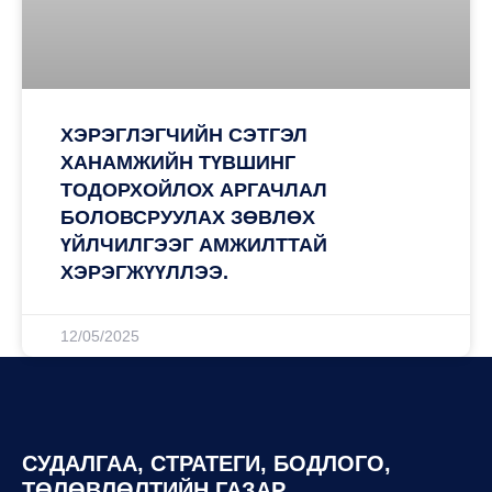
ХЭРЭГЛЭГЧИЙН СЭТГЭЛ
ХАНАМЖИЙН ТҮВШИНГ
ТОДОРХОЙЛОХ АРГАЧЛАЛ
БОЛОВСРУУЛАХ ЗӨВЛӨХ
ҮЙЛЧИЛГЭЭГ АМЖИЛТТАЙ
ХЭРЭГЖҮҮЛЛЭЭ.
12/05/2025
СУДАЛГАА, СТРАТЕГИ, БОДЛОГО,
ТӨЛӨВЛӨЛТИЙН ГАЗАР