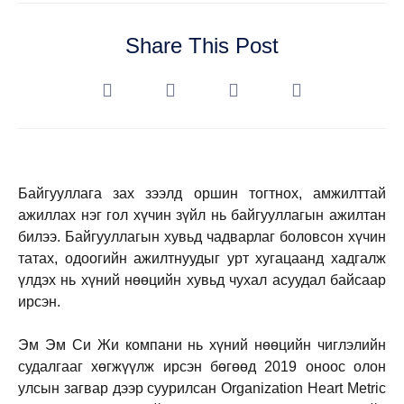
Share This Post
Байгууллага зах зээлд оршин тогтнох, амжилттай
ажиллах нэг гол хүчин зүйл нь байгууллагын ажилтан
билээ. Байгууллагын хувьд чадварлаг боловсон хүчин
татах, одоогийн ажилтнуудыг урт хугацаанд хадгалж
үлдэх нь хүний нөөцийн хувьд чухал асуудал байсаар
ирсэн.
Эм Эм Си Жи компани нь хүний нөөцийн чиглэлийн
судалгааг хөгжүүлж ирсэн бөгөөд 2019 оноос олон
улсын загвар дээр суурилсан Organization Heart Metric