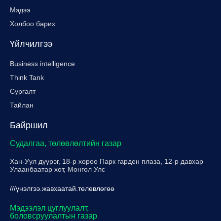
Мэдээ
Холбоо барих
Үйлчилгээ
Business intelligence
Think Tank
Сургалт
Тайлан
Байршил
Судалгаа, төлөвлөлтийн газар
Хан-Уул дүүрэг, 18-р хороо Парк гарден плаза, 12-р давхар
Улаанбаатар хот, Монгол Улс
///үнэлгээ.жавхаатай.төлөвлөгөө
Мэдээлэл цуглуулалт,
боловсруулалтын газар