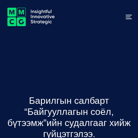
To
na
Барилгын салбарт
“Байгууллагын соёл,
бүтээмж”ийн судалгааг хийж
гүйцэтгэлээ.