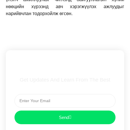
нөөцийн хүрээнд авч хэрэгжүүлэх ажлуудыг
нарийвчлан тодорхойлж өгсөн.
Subscribe To Our Newsletter
Get Updates And Learn From The Best
Send