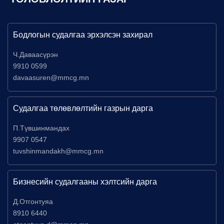
Бодлогын судалгаа эрхэлсэн захирал
Ч.Даваасүрэн
9910 0599
davaasuren@mmcg.mn
Судалгаа төлөвлөлтийн газрын дарга
П.Түвшинмандах
9907 0547
tuvshinmandakh@mmcg.mn
Бизнесийн судалгааны хэлтсийн дарга
Д.Отгонтуяа
8910 6440