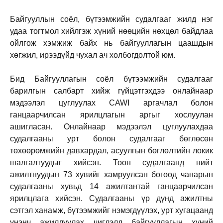
Байгууллын соёл, бүтээмжийн судалгааг жилд нэг
удаа тогтмол хийлгэж хүний нөөцийн нөхцөл байдлаа
ойлгож хэмжиж байх нь байгууллагын цаашдын
хөгжил, ирээдүйд чухал ач холбогдолтой юм.
Бид Байгууллагын соёл бүтээмжийн судалгааг
барилгын салбарт хийж гүйцэтгэхдээ онлайнаар
мэдээлэл цуглуулах CAWI аргачлал болон
ганцаарчилсан ярилцлагын аргыг хослуулан
ашигласан. Онлайнаар мэдээлэл цуглуулахдаа
судалгааны урт болон судалгааг бөглөсөн
төхөөрөмжийн давхардал, асуулгын бөглөлтийн локик
шалгалтуудыг хийсэн. Тоон судалгаанд нийт
ажилтнуудын 73 хувийг хамруулсан бөгөөд чанарын
судалгааны хувьд 14 ажилтантай ганцаарчилсан
ярилцлага хийсэн. Судалгааны үр дүнд ажилтны
сэтгэл ханамж, бүтээмжийг нэмэгдүүлэх, урт хугацаанд
үнэнч ажиллуулах чиглэлд байгууллагын хүний