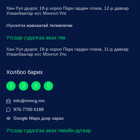
Хан-Уул дүүрэг, 18-р хороо Парк гарден плаза, 12-р давхар
Улаанбаатар хот, Монгол Улс
///үнэлгээ.жавхаатай.төлөвлөгөө
Утсаар судалгаа авах төв
Хан-Уул дүүрэг, 18-р хороо Парк гарден плаза, 11-р давхар
Улаанбаатар хот, Монгол Улс
Холбоо барих
info@mmcg.mn
976-7700 0188
Google Maps дээр харах
Утсаар судалгаа авах төвийн дугаар