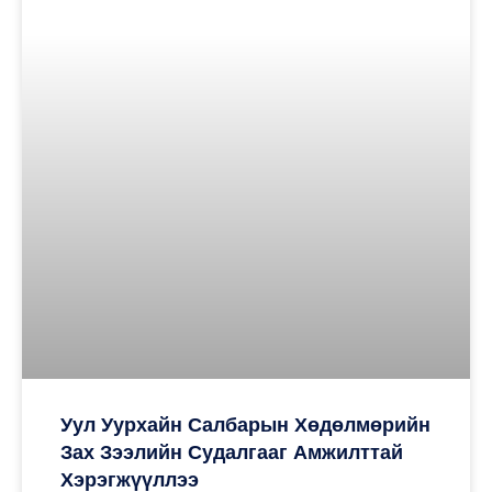
Уул Уурхайн Салбарын Хөдөлмөрийн
Зах Зээлийн Судалгааг Амжилттай
Хэрэгжүүллээ