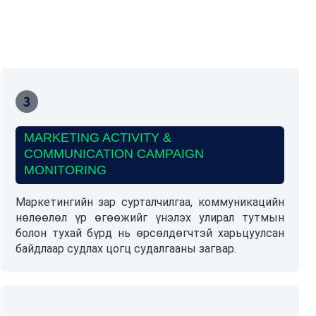
MARKETING ACTIVITY &
COMMUNICATION CAMPAIGN
MONITORING
Маркетингийн зар сурталчилгаа, коммуникацийн
нөлөөлөл үр өгөөжийг үнэлэх улирал тутмын
болон тухай бүрд нь өрсөлдөгчтэй харьцуулсан
байдлаар судлах цогц судалгааны загвар.