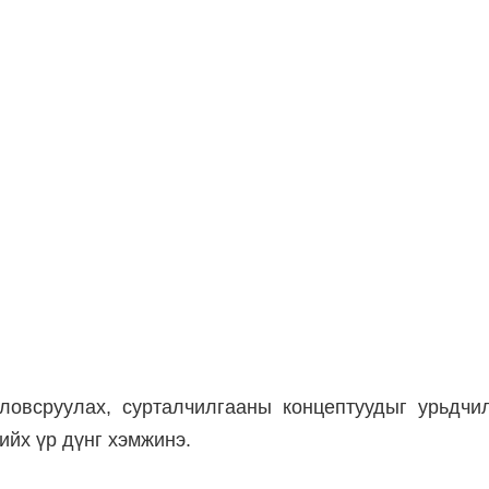
ловсруулах, сурталчилгааны концептуудыг урьдчил
ийх үр дүнг хэмжинэ.