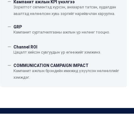
Кампанит ажлын KPI үнэлгээ
Зорилтот сегментэд хүрсэн, анхаарал татсан, худалдан
авалтад нөлөөлсөн хувь зэргийг нарийвчлан харуулна.
GRP
Кампанит сурталчилгааны ажлын үр нөлөөг тооцно.
Channel ROI
Цацалт хийсэн сувгуудын үр өгөөжийг хэмжинэ.
COMMUNICATION CAMPAIGN IMPACT
Кампанит ажлын брэндийн имижид үзүүлсэн нөлөөллийг
хэмждэг.