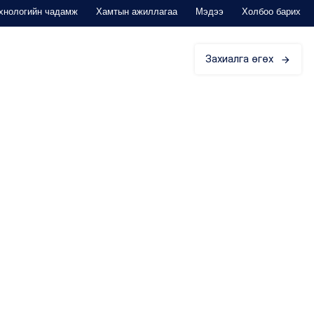
хнологийн чадамж
Хамтын ажиллагаа
Мэдээ
Холбоо барих
Захиалга өгөх
ЭД ЗОРИУЛАВ