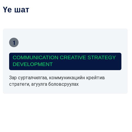
Үе шат
COMMUNICATION CREATIVE STRATEGY
DEVELOPMENT
Зар сурталчилгаа, коммуникацийн крейтив
стратеги, агуулга боловсруулах