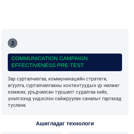
COMMUNICATION CAMPAIGN
EFFECTIVENESS PRE-TEST
Зар сурталчилгаа, коммуникацийн стратеги,
агуулга, сурталчилгааны контентуудын үр нөлөөг
хэмжих, урьдчилсан туршилт судалгаа хийх,
үнэлгээнд үндэслэн сайжруулах саналыг гаргахад
туслана.
Ашигладаг технологи