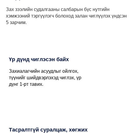
Зах зээлийн судалгааны салбарын бүс нутгийн
хэмжээний тэргүүлэгч болоход залан чиглүүлэх үндсэн
5 зарчим.
Үр дүнд чиглэсэн байх
Захиалагчийн асуудлыг ойлгох,
түүнийг шийдвэрлэхэд чиглэх, үр
дүнг 1-рт тавих.
Тасралтгүй суралцаж, хөгжих