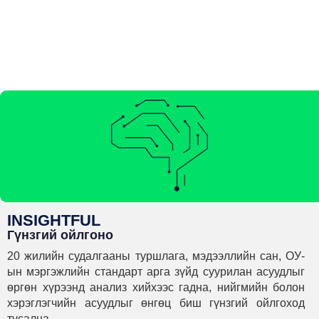
INSIGHTFUL
Гүнзгий ойлгоно
20 жилийн судалгааны туршлага, мэдээллийн сан, ОУ-
ын мэргэжлийн стандарт арга зүйд суурилан асуудлыг
өргөн хүрээнд анализ хийхээс гадна, нийгмийн болон
хэрэглэгчийн асуудлыг өнгөц биш гүнзгий ойлгоход
тусална