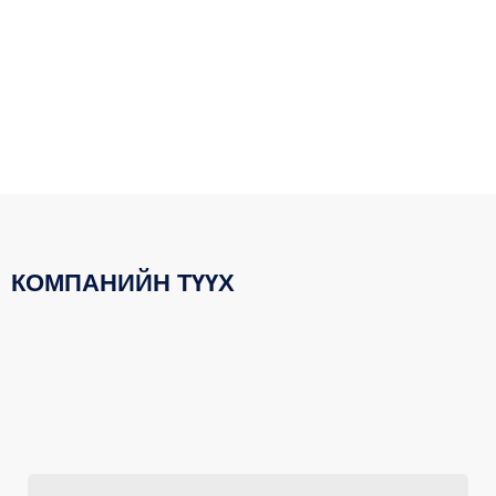
хадгалах, мэргэжлийн ёс зүйн дээд
стандартыг баримтлах
КОМПАНИЙН ТҮҮХ