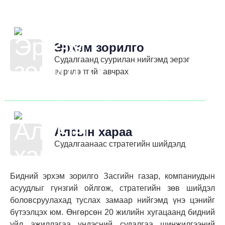
Эрхэм зорилго
Судалгаанд суурилан нийгэмд эерэг
өөрчлөлтийг авчрах
Алсын хараа
Cудалгаанаас стратегийн шийдэлд
Бидний эрхэм зорилго Засгийн газар, компаниудын
асуудлыг гүнзгий ойлгож, стратегийн зөв шийдэл
боловсруулахад туслах замаар нийгэмд үнэ цэнийг
бүтээлцэх юм. Өнгөрсөн 20 жилийн хугацаанд бидний
үйл ажиллагаа үндэсний судалгаа шинжилгээний