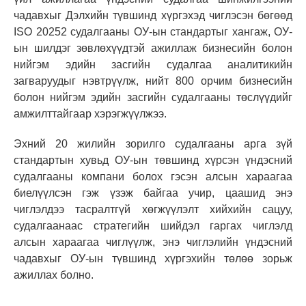
чадавхыг Дэлхийн түвшинд хүргэхэд чиглэсэн бөгөөд
ISO 20252 судалгааны ОУ-ын стандартыг хангаж, ОУ-
ын шилдэг зөвлөхүүдтэй ажиллаж бизнесийн болон
нийгэм эдийн засгийн судалгаа аналитикийн
загваруудыг нэвтрүүлж, нийт 800 орчим бизнесийн
болон нийгэм эдийн засгийн судалгааны төслүүдийг
амжилттайгаар хэрэгжүүлжээ.
Эхний 20 жилийн зорилго судалгааны арга зүй
стандартын хувьд ОУ-ын төвшинд хүрсэн үндэсний
судалгааны компани болох гэсэн алсын хараагаа
биелүүлсэн гэж үзэж байгаа учир, цаашид энэ
чиглэлдээ тасралтгүй хөгжүүлэлт хийхийн сацуу,
судалгаанаас стратегийн шийдэл гаргах чиглэлд
алсын хараагаа чиглүүлж, энэ чиглэлийн үндэсний
чадавхыг ОУ-ын түвшинд хүргэхийн төлөө зорьж
ажиллах болно.