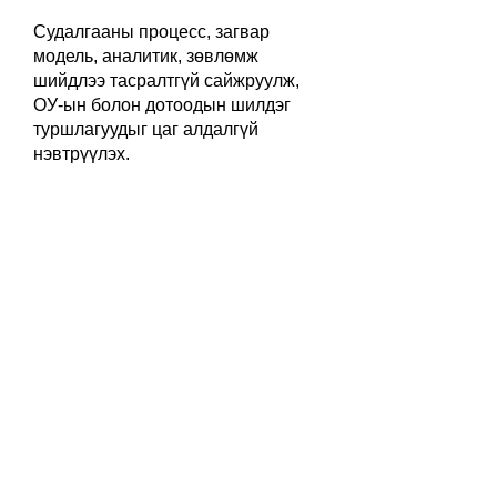
Судалгааны процесс, загвар
модель, аналитик, зөвлөмж
шийдлээ тасралтгүй сайжруулж,
ОУ-ын болон дотоодын шилдэг
туршлагуудыг цаг алдалгүй
нэвтрүүлэх.
Үйл ажиллагааны хувьд минимал, бүтээлч,
смарт, хурдтай байх /AGILE/
Крейтив, дижитал хосолсон илүү
минимал, бүтээмжтэй, смарт,
сонирхолтой /AGILE/ процессыг
хэрэгжүүлэгч, хөгжүүлэгч байх