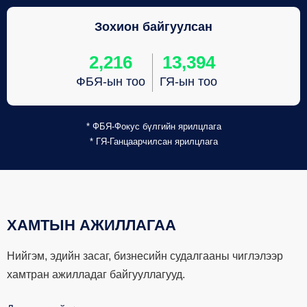
Зохион байгуулсан
2,216
13,394
ФБЯ-ын тоо
ГЯ-ын тоо
* ФБЯ-Фокус бүлгийн ярилцлага
* ГЯ-Ганцаарчилсан ярилцлага
ХАМТЫН АЖИЛЛАГАА
Нийгэм, эдийн засаг, бизнесийн судалгааны чиглэлээр
хамтран ажилладаг байгууллагууд.