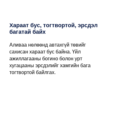
Хараат бус, тогтвортой, эрсдэл
багатай байх
Аливаа нөлөөнд автахгүй төвийг
сахисан хараат бус байна. Үйл
ажиллагааны богино болон урт
хугацааны эрсдэлийг хамгийн бага
тогтвортой байлгах.
Ёс зүйтэй мэргэжлийн байх
Үйлчлүүлэгчийн эрх ашиг 1-рт байх,
бизнесийн нууцлалыг чандлан