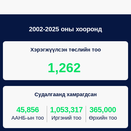
2002-2025 оны хооронд
Хэрэгжүүлсэн төслийн тоо
1,262
Судалгаанд хамрагдсан
45,856
1,053,317
365,000
ААНБ-ын тоо
Иргэний тоо
Өрхийн тоо