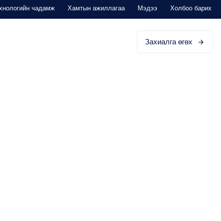
хнологийн чадамж
Хамтын ажиллагаа
Мэдээ
Холбоо барих
ЭД ЗОРИУЛАВ
Захиалга өгөх