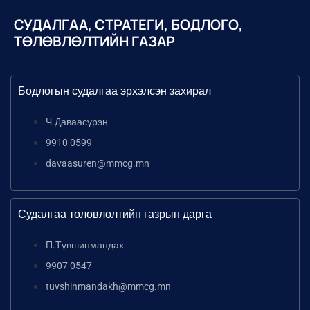
СУДАЛГАА, СТРАТЕГИ, БОДЛОГО,
ТӨЛӨВЛӨЛТИЙН ГАЗАР
Бодлогын судалгаа эрхэлсэн захирал
Ч.Даваасүрэн
9910 0599
davaasuren@mmcg.mn
Судалгаа төлөвлөлтийн газрын дарга
П.Түвшинмандах
9907 0547
tuvshinmandakh@mmcg.mn