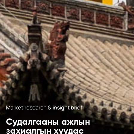
Market research & insight brief
Судалгааны ажлын
захиалгын хуудас