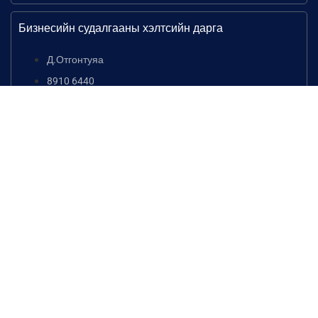
Бизнесийн судалгааны хэлтсийн дарга
Д.Отгонтуяа
8910 6440
otgontuya.d@mmcg.mn
Дижитал шилжилтийн хэлтсийн дарга
Г.Дашням
9904 8012
dashnyam.g@mmcg.mn