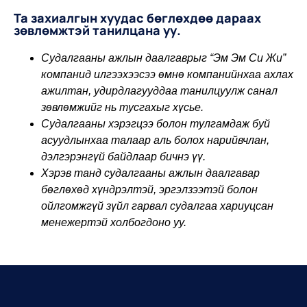
Та захиалгын хуудас бөглөхдөө дараах
зөвлөмжтэй танилцана уу.
Судалгааны ажлын даалгаврыг “Эм Эм Си Жи”
компанид илгээхээсээ өмнө компанийнхаа ахлах
ажилтан, удирдлагууддаа танилцуулж санал
зөвлөмжийг нь тусгахыг хүсье.
Судалгааны хэрэгцээ болон тулгамдаж буй
асуудлынхаа талаар аль болох нарийвчлан,
дэлгэрэнгүй байдлаар бичнэ үү.
Хэрэв танд судалгааны ажлын даалгавар
бөглөхөд хүндрэлтэй, эргэлзээтэй болон
ойлгомжгүй зүйл гарвал судалгаа хариуцсан
менежертэй холбогдоно уу.