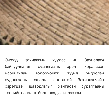
Энэхүү захиалгын хуудас нь Захиалагч
байгууллагын судалгааны эрэлт хэрэгцээг
нарийвчлан тодорхойлж түүнд үндэслэн
судалгааны саналыг оновчтой, Захиалагчийн
хэрэгцээ, шаардлагыг хангасан судалгааны
төслийн саналын бэлтгэхэд ашиглах юм.