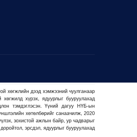
той хөгжлийн дээд хэмжээний чуулганаар
хөгжилд хүрэх, ядуурлыг бууруулахад
цлон тэмдэглэсэн. Үүний дагуу НҮБ-ын
түншлэлийн хөтөлбөрийг санаачилж, 2020
үүлэх, зохистой ажлын байр, ур чадварыг
 доройтол, эрсдэл, ядуурлыг бууруулахад