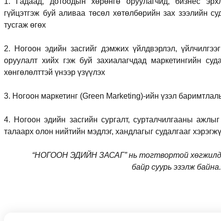
1. Гадаад, дотоодын хөрөнгө оруулагчид, бизнес эр
гүйцэтгэж буй аливаа төсөл хөтөлбөрийн зах зээлийн су
тусгаж өгөх
2. Ногоон эдийн засгийг дэмжих үйлдвэрлэл, үйлчилгээг
оруулалт хийх гэж буй захиалагчдад маркетингийн суд
хөнгөлөлттэй үнээр үзүүлэх
3. Ногоон маркетинг (Green Marketing)-ийн үзэл баримтлал
4. Ногоон эдийн засгийн сургалт, сурталчилгааны ажлы
талаарх олон нийтийн мэдлэг, хандлагыг судалгааг хэрэгж
“НОГООН ЭДИЙН ЗАСАГ” нь тогтвортой хөгжилд х
байр суурь эзэлж байн
Subscribe To Our N