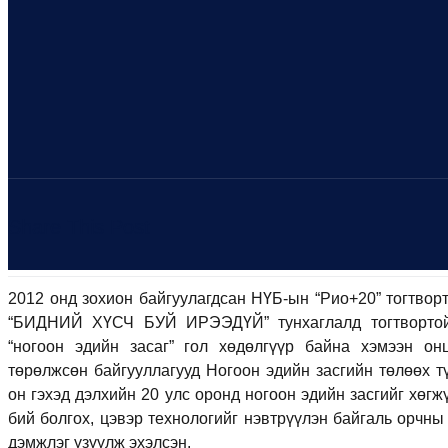
Share This Post
2012 онд зохион байгуулагдсан НҮБ-ын “Рио+20” тогтвор
“БИДНИЙ ХҮСЧ БУЙ ИРЭЭДҮЙ” тунхаглалд тогтвортой 
“ногоон эдийн засаг” гол хөдөлгүүр байна хэмээн он
төрөлжсөн байгууллагууд Ногоон эдийн засгийн төлөөх 
он гэхэд дэлхийн 20 улс оронд ногоон эдийн засгийг хөгж
бий болгох, цэвэр технологийг нэвтрүүлэн байгаль орчны
дэмжлэг үзүүлж эхэлсэн.