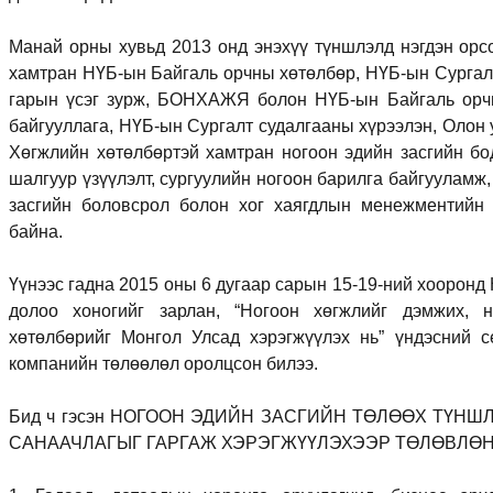
Манай орны хувьд 2013 онд энэхүү түншлэлд нэгдэн ор
хамтран НҮБ-ын Байгаль орчны хөтөлбөр, НҮБ-ын Сургалт
гарын үсэг зурж, БОНХАЖЯ болон НҮБ-ын Байгаль орч
байгууллага, НҮБ-ын Сургалт судалгааны хүрээлэн, Олон
Хөгжлийн хөтөлбөртэй хамтран ногоон эдийн засгийн бо
шалгуур үзүүлэлт, сургуулийн ногоон барилга байгууламж,
засгийн боловсрол болон хог хаягдлын менежментийн 
байна.
Үүнээс гадна 2015 оны 6 дугаар сарын 15-19-ний хооронд
долоо хоногийг зарлан, “Ногоон хөгжлийг дэмжих, 
хөтөлбөрийг Монгол Улсад хэрэгжүүлэх нь” үндэсний
компанийн төлөөлөл оролцсон билээ.
Бид ч гэсэн НОГООН ЭДИЙН ЗАСГИЙН ТӨЛӨӨХ ТҮН
САНААЧЛАГЫГ ГАРГАЖ ХЭРЭГЖҮҮЛЭХЭЭР ТӨЛӨВЛӨН 