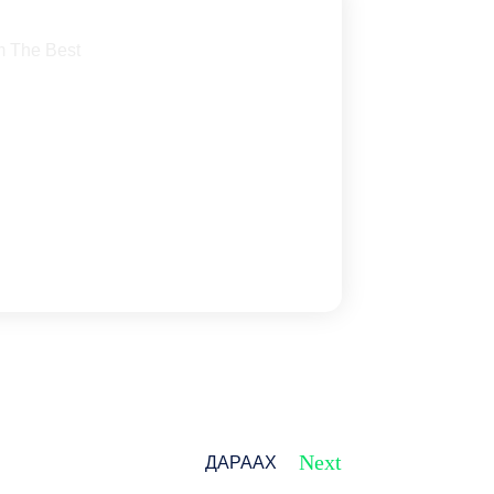
m The Best
Next
ДАРААХ