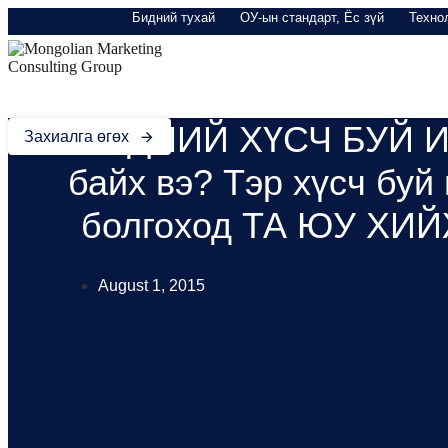
Skip links
Skip to primary navigation
Бидний тухай
ОУ-ын стандарт, Ёс зүй
Техно
Skip to content
BUSINESS INTELLIGENCE
THINK TANK
СУРГАЛТ
БИДНИЙ ХҮСЧ БУЙ 
Захиалга өгөх
байх вэ? Тэр хүсч буй
болгоход ТА ЮУ ХИ
August 1, 2015