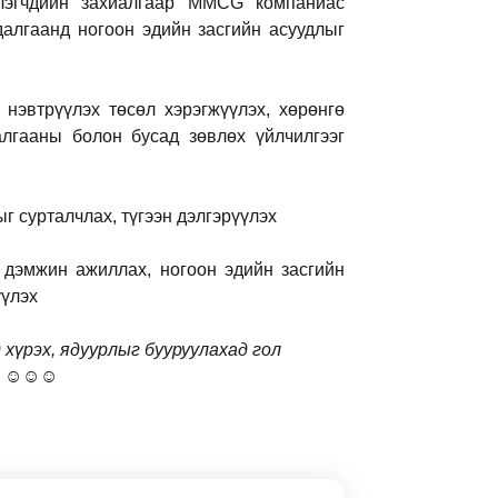
хлэгчдийн захиалгаар MMCG компаниас
далгаанд ногоон эдийн засгийн асуудлыг
 нэвтрүүлэх төсөл хэрэгжүүлэх, хөрөнгө
алгааны болон бусад зөвлөх үйлчилгээг
ыг сурталчлах, түгээн дэлгэрүүлэх
г дэмжин ажиллах, ногоон эдийн засгийн
үүлэх
үрэх, ядуурлыг бууруулахад гол
а. ☺☺☺
ewsletter