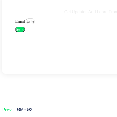
Get Updates And Learn Fro
Email
Send
Prev
ӨМНӨХ