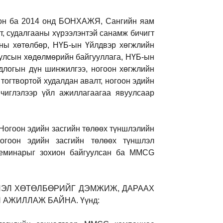
сон ба 2014 онд БОНХАЖЯ, Сангийн яам
, судалгааны хүрээлэнтэй санамж бичигт
ны хөтөлбөр, НҮБ-ын Үйлдвэр хөгжлийн
 улсын хөдөлмөрийн байгууллага, НҮБ-ын
длогын дүн шинжилгээ, ногоон хөгжлийн
 тогтвортой худалдан авалт, ногоон эдийн
чиглэлээр үйл ажиллагаагаа явуулсаар
 Ногоон эдийн засгийн төлөөх түншлэлийн
ногоон эдийн засгийн төлөөх түншлэл
 семинарыг зохион байгуулсан ба MMCG
ШЛЭЛ ХӨТӨЛБӨРИЙГ ДЭМЖИЖ, ДАРААХ
АЖИЛЛАЖ БАЙНА. Үүнд: