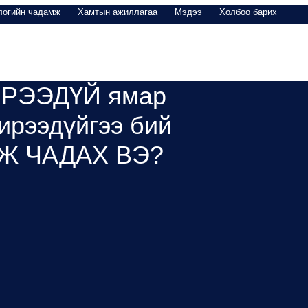
логийн чадамж
Хамтын ажиллагаа
Мэдээ
Холбоо барих
ТАЙЛАН
ҮЙЛДВЭРЛЭГЧДЭД ЗОРИУЛАВ
ИРЭЭДҮЙ ямар
 ирээдүйгээ бий
ЙЖ ЧАДАХ ВЭ?