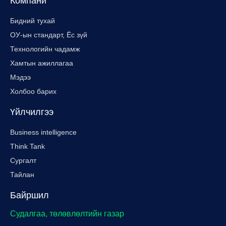
Компани
Бидний тухай
ОУ-ын стандарт, Ёс зүй
Технологийн чадамж
Хамтын ажиллагаа
Мэдээ
Холбоо барих
Үйлчилгээ
Business intelligence
Think Tank
Сургалт
Тайлан
Байршил
Судалгаа, төлөвлөлтийн газар