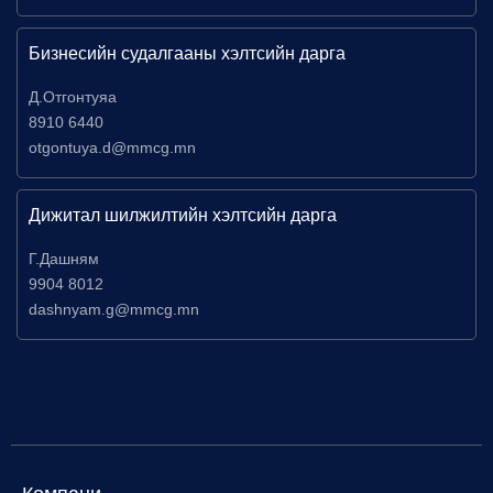
Бизнесийн судалгааны хэлтсийн дарга
Д.Отгонтуяа
8910 6440
otgontuya.d@mmcg.mn
Дижитал шилжилтийн хэлтсийн дарга
Г.Дашням
9904 8012
dashnyam.g@mmcg.mn