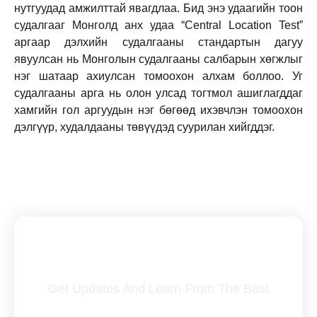
нутгуудад амжилттай явагдлаа. Бид энэ удаагийн тоон
судалгааг Монголд анх удаа “Central Location Test”
аргаар дэлхийн судалгааны стандартын дагуу
явуулсан нь Монголын судалгааны салбарын хөгжлыг
нэг шатаар ахиулсан томоохон алхам боллоо. Уг
судалгааны арга нь олон улсад тогтмол ашиглагддаг
хамгийн гол аргуудын нэг бөгөөд ихэвчлэн томоохон
дэлгүүр, худалдааны төвүүдэд суурилан хийгддэг.
Subscribe To Our Newsletter
Get Updates And Learn From The Best