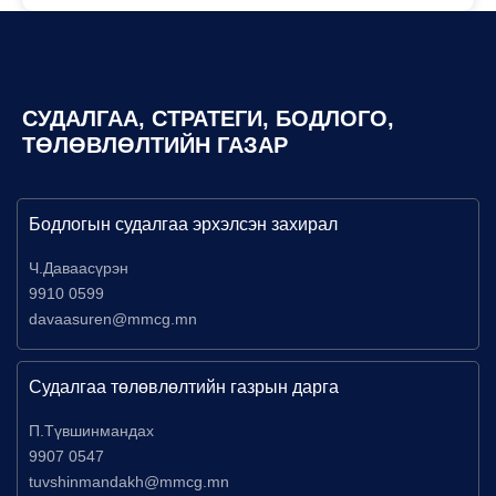
СУДАЛГАА, СТРАТЕГИ, БОДЛОГО,
ТӨЛӨВЛӨЛТИЙН ГАЗАР
Бодлогын судалгаа эрхэлсэн захирал
Ч.Даваасүрэн
9910 0599
davaasuren@mmcg.mn
Судалгаа төлөвлөлтийн газрын дарга
П.Түвшинмандах
9907 0547
tuvshinmandakh@mmcg.mn