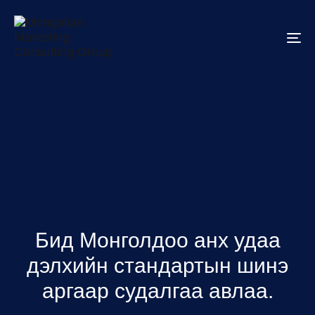
To
na
Бид Монголдоо анх удаа
дэлхийн стандартын шинэ
аргаар судалгаа авлаа.