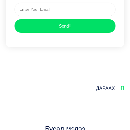
Send
ДАРААХ
Бусад мэдээ