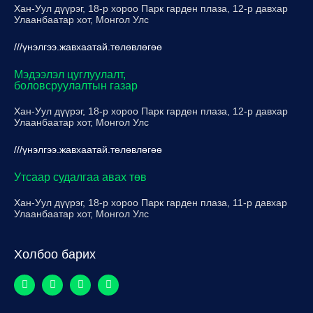
Хан-Уул дүүрэг, 18-р хороо Парк гарден плаза, 12-р давхар
Улаанбаатар хот, Монгол Улс
///үнэлгээ.жавхаатай.төлөвлөгөө
Мэдээлэл цуглуулалт,
боловсруулалтын газар
Хан-Уул дүүрэг, 18-р хороо Парк гарден плаза, 12-р давхар
Улаанбаатар хот, Монгол Улс
///үнэлгээ.жавхаатай.төлөвлөгөө
Утсаар судалгаа авах төв
Хан-Уул дүүрэг, 18-р хороо Парк гарден плаза, 11-р давхар
Улаанбаатар хот, Монгол Улс
Холбоо барих