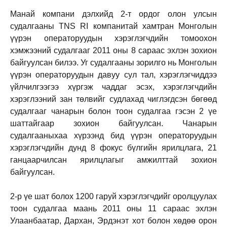
Манай компани дэлхийд 2-т ордог олон улсын
судалгааны TNS RI компанитай хамтран Монголын
үүрэн операторуудын хэрэглэгчдийн томоохон
хэмжээний судалгааг 2011 оны 8 сараас эхлэн зохион
байгуулсан билээ. Уг судалгааны зорилго нь Монголын
үүрэн операторуудын давуу сул тал, хэрэглэгчиддээ
үйлчилгээгээ хүргэж чаддаг эсэх, хэрэглэгчдийн
хэрэглээний зан төлвийг судлахад чиглэгдсэн бөгөөд
судалгааг чанарын болон тоон судалгаа гэсэн 2 үе
шаттайгаар зохион байгуулсан. Чанарын
судалгааныхаа хүрээнд бид үүрэн операторуудын
хэрэглэгчдийн дунд 8 фокус бүлгийн ярилцлага, 21
ганцаарчилсан ярилцлагыг амжилттай зохион
байгуулсан.
2-р үе шат болох 1200 гаруй хэрэглэгчдийг оролцуулах
тоон судалгаа маань 2011 оны 11 сараас эхлэн
Улаанбаатар, Дархан, Эрдэнэт хот болон хөдөө орон