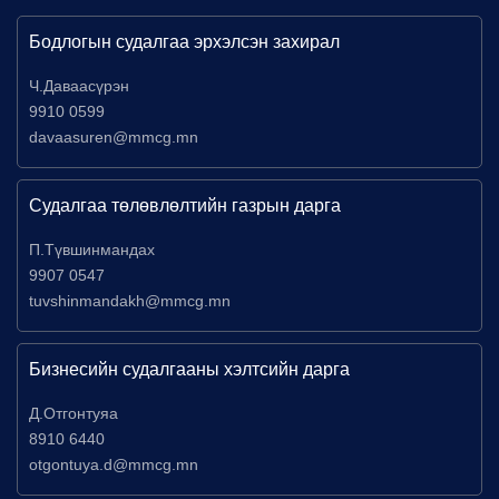
Бодлогын судалгаа эрхэлсэн захирал
Ч.Даваасүрэн
9910 0599
davaasuren@mmcg.mn
Судалгаа төлөвлөлтийн газрын дарга
П.Түвшинмандах
9907 0547
tuvshinmandakh@mmcg.mn
Бизнесийн судалгааны хэлтсийн дарга
Д.Отгонтуяа
8910 6440
otgontuya.d@mmcg.mn