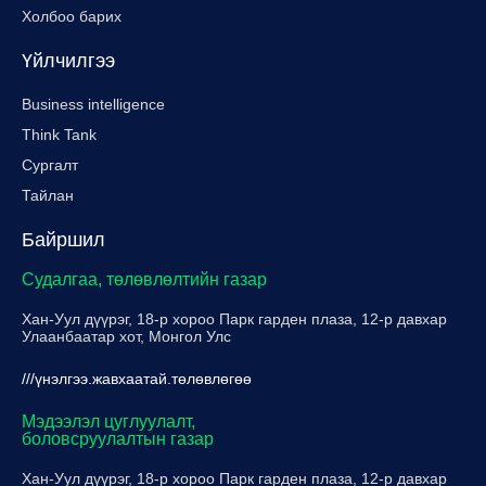
Холбоо барих
Үйлчилгээ
Business intelligence
Think Tank
Сургалт
Тайлан
Байршил
Судалгаа, төлөвлөлтийн газар
Хан-Уул дүүрэг, 18-р хороо Парк гарден плаза, 12-р давхар
Улаанбаатар хот, Монгол Улс
///үнэлгээ.жавхаатай.төлөвлөгөө
Мэдээлэл цуглуулалт,
боловсруулалтын газар
Хан-Уул дүүрэг, 18-р хороо Парк гарден плаза, 12-р давхар