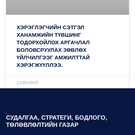
ХЭРЭГЛЭГЧИЙН СЭТГЭЛ
ХАНАМЖИЙН ТҮВШИНГ
ТОДОРХОЙЛОХ АРГАЧЛАЛ
БОЛОВСРУУЛАХ ЗӨВЛӨХ
ҮЙЛЧИЛГЭЭГ АМЖИЛТТАЙ
ХЭРЭГЖҮҮЛЛЭЭ.
12/05/2025
СУДАЛГАА, СТРАТЕГИ, БОДЛОГО,
ТӨЛӨВЛӨЛТИЙН ГАЗАР