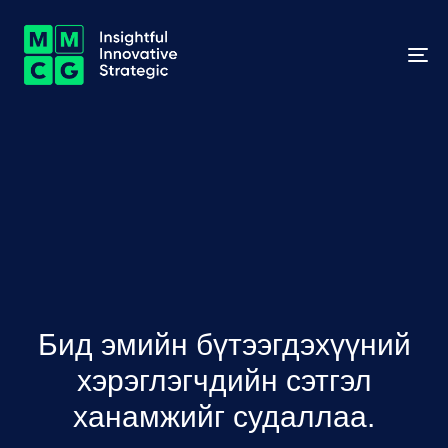
To
na
Бид эмийн бүтээгдэхүүний
хэрэглэгчдийн сэтгэл
ханамжийг судаллаа.