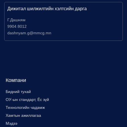
Дижитал шилжилтийн хэлтсийн дарга
Г.Дашням
9904 8012
dashnyam.g@mmcg.mn
Компани
Бидний тухай
ОУ-ын стандарт, Ёс зүй
Технологийн чадамж
Хамтын ажиллагаа
Мэдээ