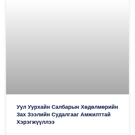
Уул Уурхайн Салбарын Хөдөлмөрийн
Зах Зээлийн Судалгааг Амжилттай
Хэрэгжүүллээ