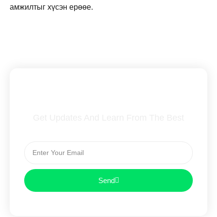
амжилтыг хүсэн ерөөе.
Subscribe To Our Newsletter
Get Updates And Learn From The Best
Send