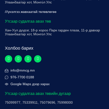
Улаанбаатар хот, Монгол Улс
///үнэлгээ.жавхаатай.төлөвлөгөө
Утсаар судалгаа авах төв
Хан-Уул дүүрэг, 18-р хороо Парк гарден плаза, 11-р давхар
Улаанбаатар хот, Монгол Улс
Холбоо барих
info@mmcg.mn
976-7700 0188
Google Maps дээр харах
Утсаар судалгаа авах төвийн дугаар
75099977, 75339911, 75079696, 75998000