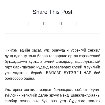
Share This Post
Нийгэм эдийн засаг, улс орнуудын үсрэнгүй хөгжил
дунд өдөр тутмын бараа таваараас өргөн хэрэглээний
бүтээгдэхүүн хүртэлх хүний амьдралд шаардлагатай
гарт баригдахаас нүдэнд төсөөлөгдөх бүхий л зүйлийг
улс үндэстэн бүрийн БАЯЛАГ БҮТЭЭГЧ НАР бий
болгосоор байна.
Улс орны хөгжил, мэдлэг боловсрол, соёлын хүчин
зүйлсийн хөгжлийг даган эрүүл мэнд, шинжлэх ухааны
салбар хүчээ авч буй энэ үед Судалгаа зөвлөх