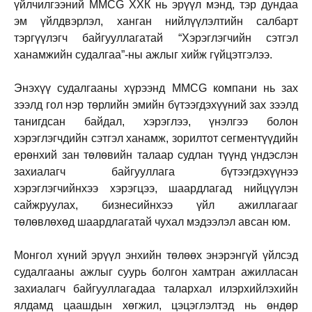
үйлчилгээний MMCG ХХК нь эрүүл мэнд, тэр дундаа
эм үйлдвэрлэл, ханган нийлүүлэлтийн салбарт
тэргүүлэгч байгууллагатай “Хэрэглэгчийн сэтгэл
ханамжийн судалгаа”-ны ажлыг хийж гүйцэтгэлээ.
Энэхүү судалгааны хүрээнд MMCG компани нь зах
зээлд гол нэр төрлийн эмийн бүтээгдэхүүний зах зээлд
танигдсан байдал, хэрэглээ, үнэлгээ болон
хэрэглэгчдийн сэтгэл ханамж, зорилтот сегментүүдийн
ерөнхий зан төлөвийн талаар судлан түүнд үндэслэн
захиалагч байгууллага бүтээгдэхүүнээ
хэрэглэгчийнхээ хэрэгцээ, шаардлагад нийцүүлэн
сайжруулах, бизнесийнхээ үйл ажиллагааг
төлөвлөхөд шаардлагатай чухал мэдээлэл авсан юм.
Монгол хүний эрүүл энхийн төлөөх энэрэнгүй үйлсэд
судалгааны ажлыг суурь болгон хамтран ажилласан
захиалагч байгууллагадаа талархал илэрхийлэхийн
ялдамд цаашдын хөгжил, цэцэглэлтэд нь өндөр