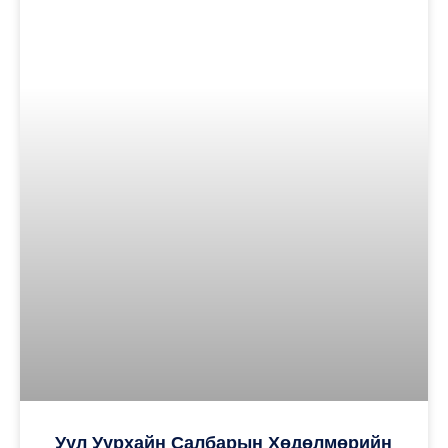
Уул Уурхайн Салбарын Хөдөлмөрийн