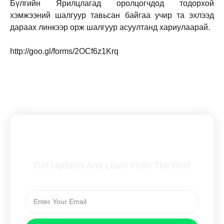
Бүлгийн Ярилцлагад оролцогчдод тодорхой
хэмжээний шалгуур тавьсан байгаа учир та эхлээд
дараах линкээр орж шалгуур асуултанд хариулаарай.
http://goo.gl/forms/2OCf6z1Krq
Subscribe To Our Newsletter
Get Updates And Learn From The Best