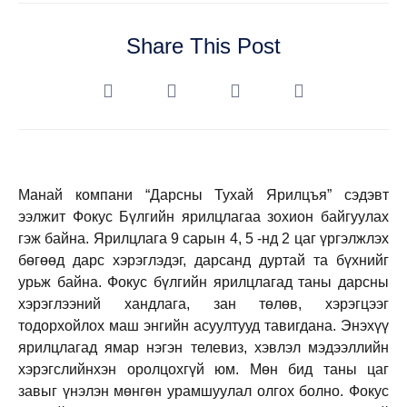
Share This Post
Манай компани “Дарсны Тухай Ярилцъя” сэдэвт
ээлжит Фокус Бүлгийн ярилцлагаа зохион байгуулах
гэж байна. Ярилцлага 9 сарын 4, 5 -нд 2 цаг үргэлжлэх
бөгөөд дарс хэрэглэдэг, дарсанд дуртай та бүхнийг
урьж байна. Фокус бүлгийн ярилцлагад таны дарсны
хэрэглээний хандлага, зан төлөв, хэрэгцээг
тодорхойлох маш энгийн асуултууд тавигдана. Энэхүү
ярилцлагад ямар нэгэн телевиз, хэвлэл мэдээллийн
хэрэгслийнхэн оролцохгүй юм. Мөн бид таны цаг
завыг үнэлэн мөнгөн урамшуулал олгох болно. Фокус