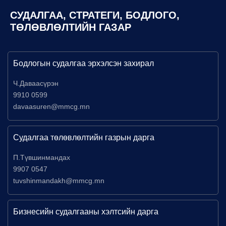
СУДАЛГАА, СТРАТЕГИ, БОДЛОГО,
ТӨЛӨВЛӨЛТИЙН ГАЗАР
Бодлогын судалгаа эрхэлсэн захирал
Ч.Даваасүрэн
9910 0599
davaasuren@mmcg.mn
Судалгаа төлөвлөлтийн газрын дарга
П.Түвшинмандах
9907 0547
tuvshinmandakh@mmcg.mn
Бизнесийн судалгааны хэлтсийн дарга