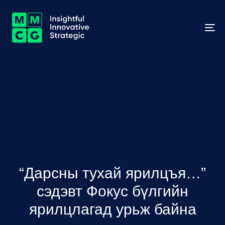
To
na
“Дарсны тухай ярилцъя…”
сэдэвт Фокус бүлгийн
ярилцлагад урьж байна