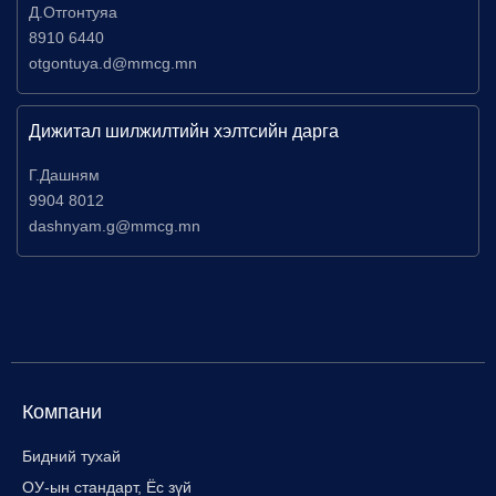
Д.Отгонтуяа
8910 6440
otgontuya.d@mmcg.mn
Дижитал шилжилтийн хэлтсийн дарга
Г.Дашням
9904 8012
dashnyam.g@mmcg.mn
Компани
Бидний тухай
ОУ-ын стандарт, Ёс зүй