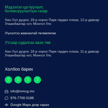
Мэдээлэл цуглуулалт,
боловсруулалтын газар
Хан-Уул дүүрэг, 18-р хороо Парк гарден плаза, 12-р давхар
Улаанбаатар хот, Монгол Улс
///үнэлгээ.жавхаатай.төлөвлөгөө
Утсаар судалгаа авах төв
Хан-Уул дүүрэг, 18-р хороо Парк гарден плаза, 11-р давхар
Улаанбаатар хот, Монгол Улс
Холбоо барих
info@mmcg.mn
976-7700 0188
Google Maps дээр харах