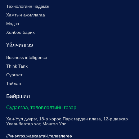
Технологийн чадамж
Хамтын ажиллагаа
Мэдээ
Холбоо барих
Үйлчилгээ
Business intelligence
Think Tank
Сургалт
Тайлан
Байршил
Судалгаа, төлөвлөлтийн газар
Хан-Уул дүүрэг, 18-р хороо Парк гарден плаза, 12-р давхар
Улаанбаатар хот, Монгол Улс
///үнэлгээ.жавхаатай.төлөвлөгөө