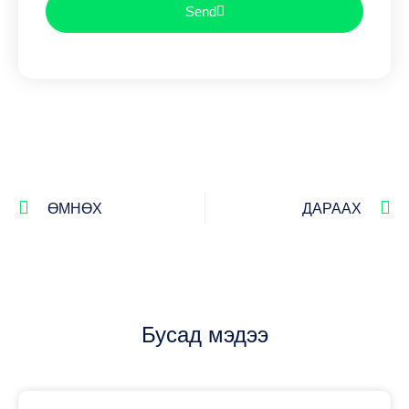
Send
ӨМНӨХ
ДАРААХ
Бусад мэдээ