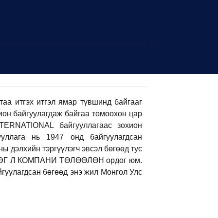
таа итгэх итгэл ямар түвшинд байгааг
ион байгуулагдаж байгаа томоохон цар
TERNATIONAL байгууллагаас зохион
гууллага нь 1947 онд байгуулагдсан
ы дэлхийн тэргүүлэгч эвсэл бөгөөд тус
ЭГ Л КОМПАНИ ТӨЛӨӨЛӨН ордог юм.
йгуулагдсан бөгөөд энэ жил Монгол Улс