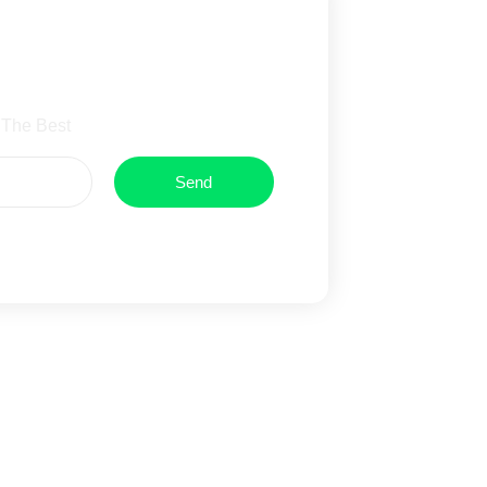
wsletter
 The Best
Send