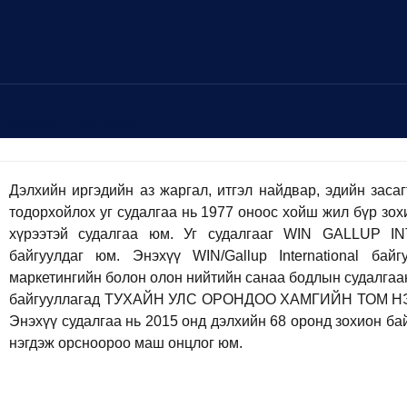
Share This Post
Дэлхийн иргэдийн аз жаргал, итгэл найдвар, эдийн засаг
тодорхойлох уг судалгаа нь 1977 оноос хойш жил бүр зох
хүрээтэй судалгаа юм. Уг судалгааг WIN GALLUP IN
байгуулдаг юм. Энэхүү WIN/Gallup International бай
маркетингийн болон олон нийтийн санаа бодлын судалгаан
байгууллагад ТУХАЙН УЛС ОРОНДОО ХАМГИЙН ТОМ Н
Энэхүү судалгаа нь 2015 онд дэлхийн 68 оронд зохион ба
нэгдэж орсноороо маш онцлог юм.