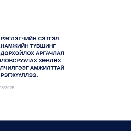
ЭРЭГЛЭГЧИЙН СЭТГЭЛ
АНАМЖИЙН ТҮВШИНГ
ОДОРХОЙЛОХ АРГАЧЛАЛ
ОЛОВСРУУЛАХ ЗӨВЛӨХ
ЙЛЧИЛГЭЭГ АМЖИЛТТАЙ
ЭРЭГЖҮҮЛЛЭЭ.
05/2025