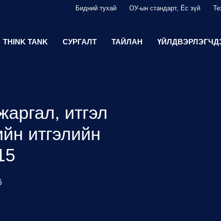
Бидний тухай
ОУ-ын стандарт, Ёс зүй
Те
THINK TANK
СУРГАЛТ
ТАЙЛАН
ҮЙЛДВЭРЛЭГЧД
жаргал, итгэл
ийн итгэлийн
15
6