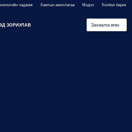
хнологийн чадамж
Хамтын ажиллагаа
Мэдээ
Холбоо барих
ЭД ЗОРИУЛАВ
Захиалга өгөх