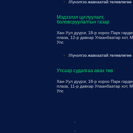
///үнэлгээ.жавхаатай.төлөвлөгөө
Мэдээлэл цуглуулалт,
боловсруулалтын газар
Хан-Уул дүүрэг, 18-р хороо Парк гарде
плаза, 12-р давхар Улаанбаатар хот, 
Улс
///үнэлгээ.жавхаатай.төлөвлөгөө
Утсаар судалгаа авах төв
Хан-Уул дүүрэг, 18-р хороо Парк гарде
плаза, 11-р давхар Улаанбаатар хот, 
Улс