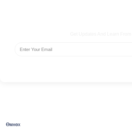
Subscribe To Our Ne
Get Updates And Learn From
Өмнөх