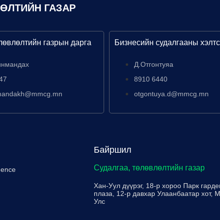
ЛӨЛТИЙН ГАЗАР
лөвлөлтийн газрын дарга
Бизнесийн судалгааны хэлтс
инмандах
Д.Отгонтуяа
47
8910 6440
nmandakh@mmcg.mn
otgontuya.d@mmcg.mn
Байршил
Судалгаа, төлөвлөлтийн газар
igence
Хан-Уул дүүрэг, 18-р хороо Парк гарде
плаза, 12-р давхар Улаанбаатар хот, 
Улс