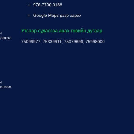
976-7700 0188
Google Maps дээр харах
Утсаар судалгаа авах төвийн дугаар
н
Монгол
75099977, 75339911, 75079696, 75998000
н
Монгол