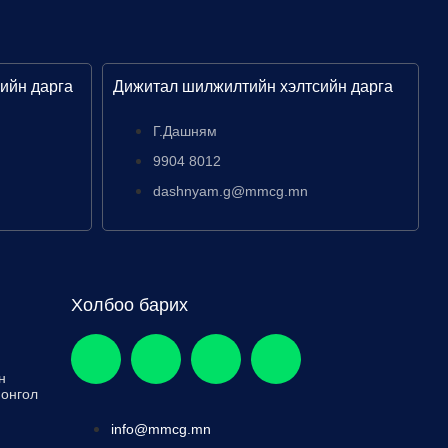
ийн дарга
Дижитал шилжилтийн хэлтсийн дарга
Г.Дашням
9904 8012
dashnyam.g@mmcg.mn
Холбоо барих
н
Монгол
info@mmcg.mn