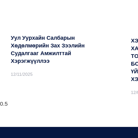
Уул Уурхайн Салбарын
Х
Хөдөлмөрийн Зах Зээлийн
Х
Судалгааг Амжилттай
Т
Хэрэгжүүллээ
Б
Ү
12/11/2025
Х
12/