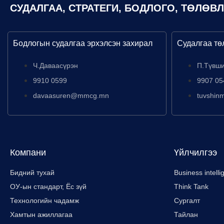
СУДАЛГАА, СТРАТЕГИ, БОДЛОГО, ТӨЛӨВ
Бодлогын судалгаа эрхэлсэн захирал
Судалгаа тө
Ч.Даваасүрэн
П.Түвш
9910 0599
9907 05
davaasuren@mmcg.mn
tuvshi
Компани
Үйлчилгээ
Бидний тухай
Business intell
ОУ-ын стандарт, Ёс зүй
Think Tank
Технологийн чадамж
Сургалт
Хамтын ажиллагаа
Тайлан