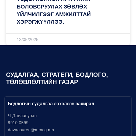
БОЛОВСРУУЛАХ ЗӨВЛӨХ
ҮЙЛЧИЛГЭЭГ АМЖИЛТТАЙ
ХЭРЭГЖҮҮЛЛЭЭ.
12/05/2025
СУДАЛГАА, СТРАТЕГИ, БОДЛОГО,
ТӨЛӨВЛӨЛТИЙН ГАЗАР
Бодлогын судалгаа эрхэлсэн захирал
Ч.Даваасүрэн
9910 0599
davaasuren@mmcg.mn