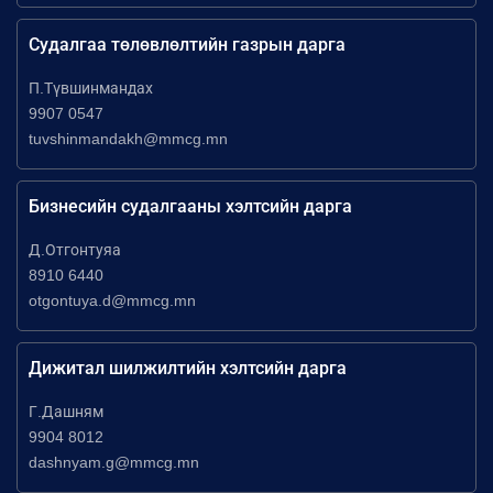
Судалгаа төлөвлөлтийн газрын дарга
П.Түвшинмандах
9907 0547
tuvshinmandakh@mmcg.mn
Бизнесийн судалгааны хэлтсийн дарга
Д.Отгонтуяа
8910 6440
otgontuya.d@mmcg.mn
Дижитал шилжилтийн хэлтсийн дарга
Г.Дашням
9904 8012
dashnyam.g@mmcg.mn