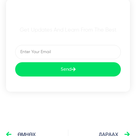
Subscribe To Our Newsletter
Get Updates And Learn From The Best
Send
ӨМНӨХ
ДАРААХ