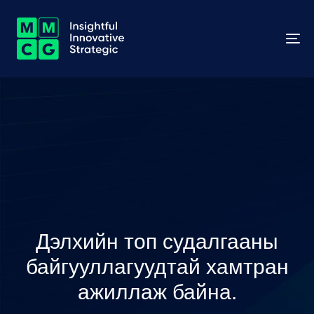
To
na
Дэлхийн топ судалгааны
байгууллагуудтай хамтран
ажиллаж байна.