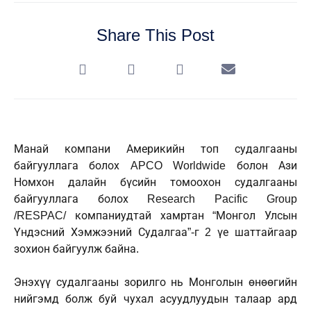
Share This Post
Манай компани Америкийн топ судалгааны
байгууллага болох APCO Worldwide болон Ази
Номхон далайн бүсийн томоохон судалгааны
байгууллага болох Research Pacific Group
/RESPAC/ компаниудтай хамртан “Монгол Улсын
Үндэсний Хэмжээний Судалгаа”-г 2 үе шаттайгаар
зохион байгуулж байна.
Энэхүү судалгааны зорилго нь Монголын өнөөгийн
нийгэмд болж буй чухал асуудлуудын талаар ард