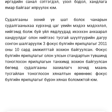
иргэдийн санал сэтгэгдэл, үзэл бодол, хандлага
ямар байгааг илрүүлэх юм.
Судалгааны эхний үе шат болох чанарын
судалгааныхаа хүрээнд цаг үеийн мэдээ мэдээлэл,
нийгэмд болж буй үйл явдлуудад ихээхэн анхаарал
хандуулдаг олон нийтээс тусгай шүүлтүүрийн дагуу
сонгон шалгаруулж 3 фокус бүлгийн ярилцлагыг 2011
оны 10 сард амжилттай зохион байгуулсан. Фокус
бүлгийн ярилцлагыг олон улсын стандартын түвшинд
тоноглосон ярилцлагын танхимд зохион байгуулсан
бөгөөд судалгааны захиалагч зочид маань
тусгайлан тоноглосон хяналтын өрөөнөөс фокус
бүлгийн ярилцлагыг бүрэн хянах боломжтой юм.