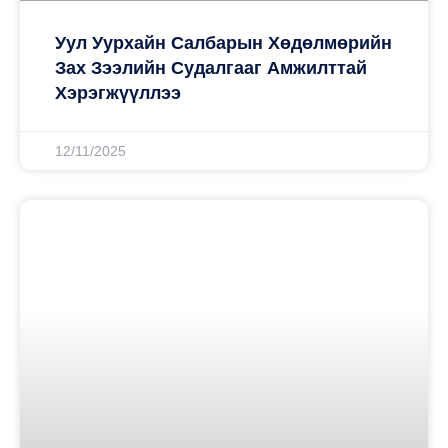
Уул Уурхайн Салбарын Хөдөлмөрийн
Зах Зээлийн Судалгааг Амжилттай
Хэрэгжүүллээ
12/11/2025