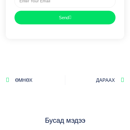
Send
ӨМНӨХ
ДАРААХ
Бусад мэдээ