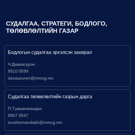
СУДАЛГАА, СТРАТЕГИ, БОДЛОГО,
ТӨЛӨВЛӨЛТИЙН ГАЗАР
Бодлогын судалгаа эрхэлсэн захирал
Ч.Даваасүрэн
9910 0599
davaasuren@mmcg.mn
Судалгаа төлөвлөлтийн газрын дарга
П.Түвшинмандах
9907 0547
tuvshinmandakh@mmcg.mn