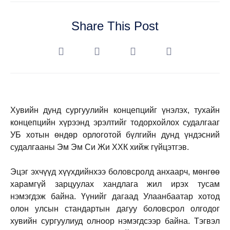
Share This Post
Хувийн дунд сургуулийн концепцийг үнэлэх, тухайн
концепцийн хүрээнд эрэлтийг тодорхойлох судалгааг
УБ хотын өндөр орлоготой бүлгийн дунд үндэсний
судалгааны Эм Эм Си Жи ХХК хийж гүйцэтгэв.
Эцэг эхчүүд хүүхдийнхээ боловсролд анхаарч, мөнгөө
харамгүй зарцуулах хандлага жил ирэх тусам
нэмэгдэж байна. Үүнийг дагаад Улаанбаатар хотод
олон улсын стандартын дагуу боловсрол олгодог
хувийн сургуулиуд олноор нэмэгдсээр байна. Тэгвэл