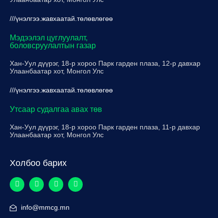
///үнэлгээ.жавхаатай.төлөвлөгөө
Мэдээлэл цуглуулалт,
боловсруулалтын газар
Хан-Уул дүүрэг, 18-р хороо Парк гарден плаза, 12-р давхар
Улаанбаатар хот, Монгол Улс
///үнэлгээ.жавхаатай.төлөвлөгөө
Утсаар судалгаа авах төв
Хан-Уул дүүрэг, 18-р хороо Парк гарден плаза, 11-р давхар
Улаанбаатар хот, Монгол Улс
Холбоо барих
info@mmcg.mn