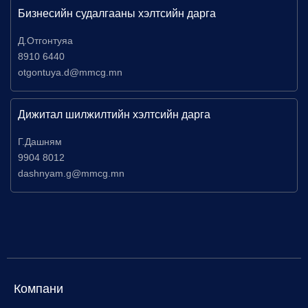
Бизнесийн судалгааны хэлтсийн дарга
Д.Отгонтуяа
8910 6440
otgontuya.d@mmcg.mn
Дижитал шилжилтийн хэлтсийн дарга
Г.Дашням
9904 8012
dashnyam.g@mmcg.mn
Компани