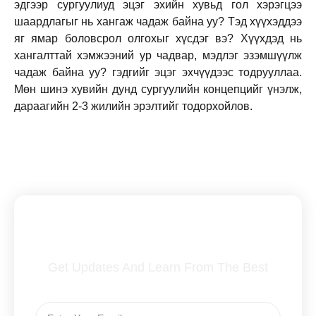
эдгээр сургуулиуд эцэг эхийн хувьд гол хэрэгцээ
шаардлагыг нь хангаж чадаж байна уу? Тэд хүүхэддээ
яг ямар боловсрол олгохыг хүсдэг вэ? Хүүхдэд нь
хангалттай хэмжээний ур чадвар, мэдлэг эзэмшүүлж
чадаж байна уу? гэдгийг эцэг эхчүүдээс тодрууллаа.
Мөн шинэ хувийн дунд сургуулийн концепцийг үнэлж,
дараагийн 2-3 жилийн эрэлтийг тодорхойлов.
Subscribe To Our Newsletter
Get Updates And Learn From The Best