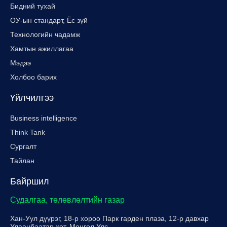
Бидний тухай
ОУ-ын стандарт, Ёс зүй
Технологийн чадамж
Хамтын ажиллагаа
Мэдээ
Холбоо барих
Үйлчилгээ
Business intelligence
Think Tank
Сургалт
Тайлан
Байршил
Судалгаа, төлөвлөлтийн газар
Хан-Уул дүүрэг, 18-р хороо Парк гарден плаза, 12-р давхар
Улаанбаатар хот, Монгол Улс