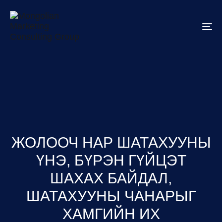
To
na
ЖОЛООЧ НАР ШАТАХУУНЫ
ҮНЭ, БҮРЭН ГҮЙЦЭТ
ШАХАХ БАЙДАЛ,
ШАТАХУУНЫ ЧАНАРЫГ
ХАМГИЙН ИХ