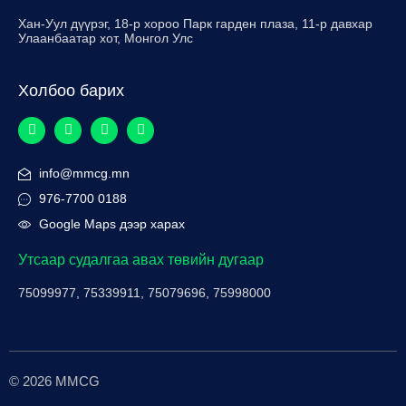
Хан-Уул дүүрэг, 18-р хороо Парк гарден плаза, 11-р давхар
Улаанбаатар хот, Монгол Улс
Холбоо барих
info@mmcg.mn
976-7700 0188
Google Maps дээр харах
Утсаар судалгаа авах төвийн дугаар
75099977, 75339911, 75079696, 75998000
© 2026 MMCG