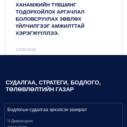
ХАНАМЖИЙН ТҮВШИНГ
ТОДОРХОЙЛОХ АРГАЧЛАЛ
БОЛОВСРУУЛАХ ЗӨВЛӨХ
ҮЙЛЧИЛГЭЭГ АМЖИЛТТАЙ
ХЭРЭГЖҮҮЛЛЭЭ.
12/05/2025
СУДАЛГАА, СТРАТЕГИ, БОДЛОГО,
ТӨЛӨВЛӨЛТИЙН ГАЗАР
Бодлогын судалгаа эрхэлсэн захирал
Ч.Даваасүрэн