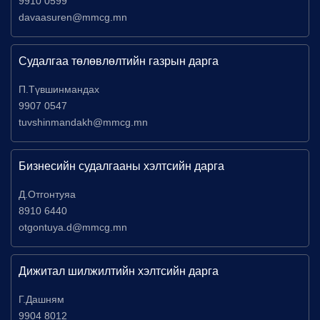
9910 0599
davaasuren@mmcg.mn
Судалгаа төлөвлөлтийн газрын дарга
П.Түвшинмандах
9907 0547
tuvshinmandakh@mmcg.mn
Бизнесийн судалгааны хэлтсийн дарга
Д.Отгонтуяа
8910 6440
otgontuya.d@mmcg.mn
Дижитал шилжилтийн хэлтсийн дарга
Г.Дашням
9904 8012