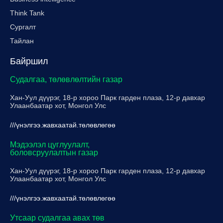
Think Tank
Сургалт
Тайлан
Байршил
Судалгаа, төлөвлөлтийн газар
Хан-Уул дүүрэг, 18-р хороо Парк гарден плаза, 12-р давхар
Улаанбаатар хот, Монгол Улс
///үнэлгээ.жавхаатай.төлөвлөгөө
Мэдээлэл цуглуулалт,
боловсруулалтын газар
Хан-Уул дүүрэг, 18-р хороо Парк гарден плаза, 12-р давхар
Улаанбаатар хот, Монгол Улс
///үнэлгээ.жавхаатай.төлөвлөгөө
Утсаар судалгаа авах төв