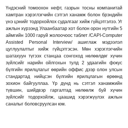
Үндэсний томоохон нефт, газрын тосны компанитай
хамтран хэрэглэгчийн сэтгэл ханамж болон брэндийн
үнэ цэнийг тодорхойлох судалгааг хийж гүйцэтгэлээ. Уг
ажлын хүрээнд Улаанбаатар хот болон орон нутгийн 5
аймгийн 1000 гаруй жолоочоос таблет /CAPI-Computer
Assisted Personal Interview/ ашиглаж мэдээлэл
цуглуулалтыг хийж гүйцэтгэсэн. Мөн хэрэглэгчийн
шатахуун түгээх станцаа сонгоход нөлөөлдөг хүчин
зүйлсийг нарийн ойлгохын тулд 2 удаагийн фокус
бүлгийн ярилцлагыг өөрийн оффис дээр олон улсын
стандартад нийцсэн бүлгийн ярилцлагын өрөөнд
зохион байгууллаа. Үр дүнд нь сэтгэл ханамжийн
түвшин, шийдвэр гаргалтад нөлөөлж буй хүчин
зүйлсийг тодорхойлж, цаашид хэрэгжүүлэх ажлын
саналыг боловсруулсан юм.