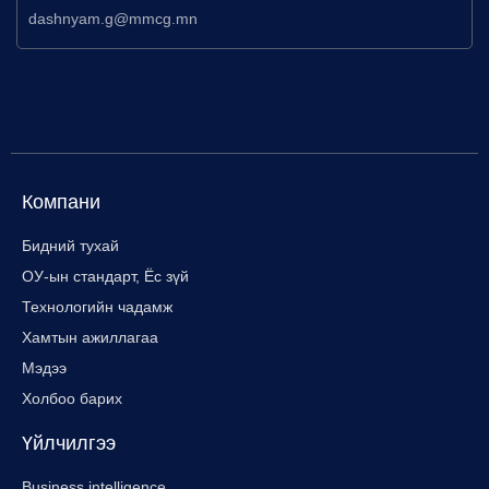
dashnyam.g@mmcg.mn
Компани
Бидний тухай
ОУ-ын стандарт, Ёс зүй
Технологийн чадамж
Хамтын ажиллагаа
Мэдээ
Холбоо барих
Үйлчилгээ
Business intelligence