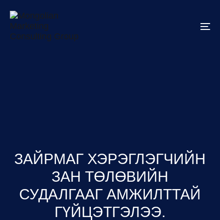
To
na
ЗАЙРМАГ ХЭРЭГЛЭГЧИЙН
ЗАН ТӨЛӨВИЙН
СУДАЛГААГ АМЖИЛТТАЙ
ГҮЙЦЭТГЭЛЭЭ.