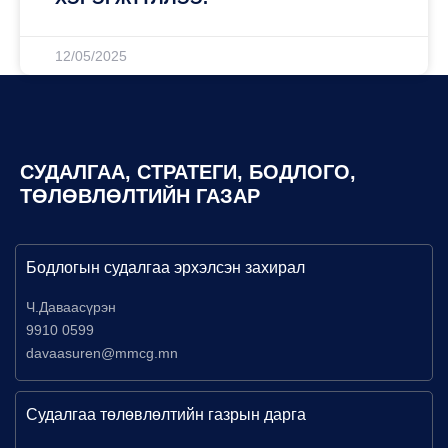
12/05/2025
СУДАЛГАА, СТРАТЕГИ, БОДЛОГО,
ТӨЛӨВЛӨЛТИЙН ГАЗАР
Бодлогын судалгаа эрхэлсэн захирал
Ч.Даваасүрэн
9910 0599
davaasuren@mmcg.mn
Судалгаа төлөвлөлтийн газрын дарга