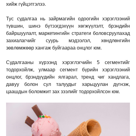
хийж гүйцэтгэлээ.
Тус судалгаа нь зайрмагийн одоогийн хэрэглээний
түвшин, шинэ бүтээгдэхүүн хөгжүүлэлт, брэндийн
байршуулалт, маркетингийн стратеги боловсруулахад
захиалагчийг суурь мэдээлэл, хөндлөнгийн
зөвлөмжөөр хангаж буйгаараа онцлог юм.
Судалгааны хүрээнд хэрэглэгчийн 5 сегментийг
тодорхойлж, улмаар сегмент бүрийн хэрэглээний
онцлог, брэндүүдийн ялгарал, тренд чиг хандлага,
давуу болон сул талуудыг харьцуулан дүгнэж,
цаашдын боломжит зах зээлийг тодорхойлсон юм.