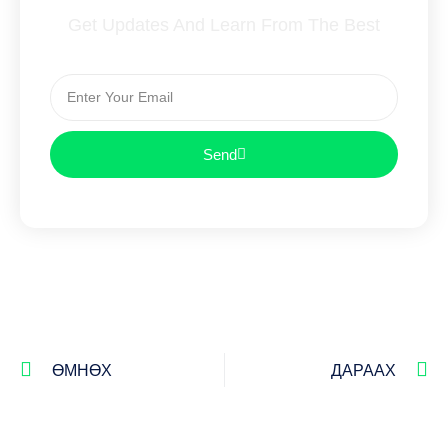
Get Updates And Learn From The Best
Send
ӨМНӨХ
ДАРААХ