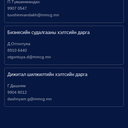
П.Түвшинмандах
9907 0547
tuvshinmandakh@mmcg.mn
Бизнесийн судалгааны хэлтсийн дарга
Д.Отгонтуяа
8910 6440
otgontuya.d@mmcg.mn
Дижитал шилжилтийн хэлтсийн дарга
Г.Дашням
9904 8012
dashnyam.g@mmcg.mn