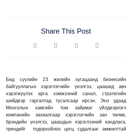
Share This Post
Бид сүүлийн 23 жилийн хугацаанд бизнесийн
байгууллагын хэрэглэгчийн үнэлгээ, цаашид авч
хэрэгжүүлэх арга хэмжээний санал, стратегийн
шийдвэр гаргалтад тусалсаар ирсэн. Энэ удаад
Монголын хамгийн том зайрмаг үйлдвэрлэгч
компанийн захиалгаар хэрэглэгчийн зан төлөв,
брэндийн үнэлгээ, цаашдын хэрэглээний хандлага,
трендийг тодорхойлох цогц судалгааг амжилттай