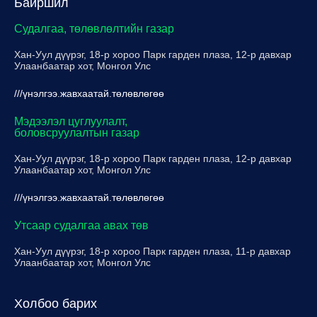
Байршил
Судалгаа, төлөвлөлтийн газар
Хан-Уул дүүрэг, 18-р хороо Парк гарден плаза, 12-р давхар
Улаанбаатар хот, Монгол Улс
///үнэлгээ.жавхаатай.төлөвлөгөө
Мэдээлэл цуглуулалт,
боловсруулалтын газар
Хан-Уул дүүрэг, 18-р хороо Парк гарден плаза, 12-р давхар
Улаанбаатар хот, Монгол Улс
///үнэлгээ.жавхаатай.төлөвлөгөө
Утсаар судалгаа авах төв
Хан-Уул дүүрэг, 18-р хороо Парк гарден плаза, 11-р давхар
Улаанбаатар хот, Монгол Улс
Холбоо барих