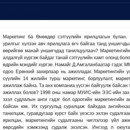
Share This Post
Маркетинг ба Өнөөдөр сэтгүүлийн ярилцлагын булан. Сайн байна уу? Юуны өмнө бидний урилгыг хүлээн авч ярилцлага өгч байгаа танд уншигчдынхаа өмнөөс талархал илэрхийлье. Та өөрийгөө манай уншигчдад танилцуулаач? Маркетингийн талаарх шинэ мэдээ, мэдээллийг цаг алдалгүй хүргэж байдаг танай сэтгүүлийн хамт олонд болон танай сэтгүүлийн нийт уншигчдад энэ өдрийн мэндийг хүргэе. Намайг Д.Амгаланбаатар гэдэг. MMCG ХХК-ийн үүсгэн байгуулагчдын нэг, одоо Ерөнхий захирлаар нь ажилладаг. Маркетингийн ухааны докторантурт суралцаж байгаа, сүүлийн 14 жилийн турш маркетинг, борлуулалт, маркетингийн судалгааны чиглэлээр дагнан ажиллаж байна. Та анх компаниа үүсгэн байгуулж байсан талаараа ярьвал. Яагаад энэ чиглэлээр ажиллах болов? 1998 оны намар МУИС-ийн ЭЗС-ийн зах зээл судлалын ангид элсэн орсон. Зах зээл судлалын анги гэдэг бол одоогийн маркетингийн анги юм л даа, тухайн үед ийм нэртэй байсан юм. Их сургуульд суралцаж байхдаа ангийнхаа Д.Бум-Эрдэнэ, Р.Шинэгэрэл хоёртой танилцаж, гуравдугаар курст байх үеэсээ эхлэн судалгааны компани хамтдаа байгуулах талаар ярилцан, маркетингийн судалгааны чиглэлээр үйл ажиллагаа явуулдаг гадны компаниудыг өөрсдийн хэмжээнд судалж эхэлсэн. Ингээд л оюутан байх хугацаандаа судалж байгаа хичээлүүдтэйгээ холбоотой, сурсан зүйлүүдээ ашиглаад хэд хэдэн судалгааны ажлыг хамтдаа хийж үзсэн нь амжилттай болж бидэнд урам өгсөн юм. Тэгээд нэг их удалгүй 4-р курст байхдаа буюу 2002 оны 2-р сарын 22-ны өдөр компаниа албан ёсоор байгуулсан. Нэрний хувьд компаниа Маркетинг консалтинг групп гэсэн нэртэйгээр байгуулах хүсэлт гаргасан боловч энэ нэр маань бүртгэлтэй байж таараад Монголын маркетинг консалтинг групп болгохоор тохиролцож нэрээ авсан юм. Зах зээлд эзлэх хувь хэмжээ болон зах зээлийн өсөлтийн хоорондын хамаарлыг харуулсан Бостон матрицын талаар маркетерууд андахгүй л дээ. Энэ матрицыг Бостон консалтинг групп гаргасан бөгөөд энэ нэрээрээ алдартай болсон байдаг. Бид тухайн үедээ Бостон консалтинг групп-ын нэрнээс будаа идэх л гэсэн санаатай байлаа. Одоо эргээд харахад бас ч боломжийн сайн нэр сонгож өгсөн санагддаг. Манай компанийн одоогийн хүрсэн төвшин, цаашдын зорилготой нэр маань сайн нийцэж байгаа. Бид хэдийгээр нийгэм, эдийн засгийн бүх төрлийн судалгааны ажлуудыг хийдэг ч Маркетингийн судалгааг Монгол Улсад хөгжүүлэх зорилго тавьж, энэ чиглэлд мэргэшсэн зөвлөх үйлчилгээний компани юм. Бид одоо компаниудын брэнд хөгжүүлэлтийн загварыг өөрчлөх, бизнесийн загварын хувьд сайжруулах, илүү судалгаанд суурилсан хэрэглэгч төвтэй менежментийн загварыг Монголд нэвтрүүлэхийг зорьж ажиллаж байгаа. Маркетингийн судалгаанаас гадна захиалагчийнхаа бизнес хөгжлийн загварт ахиц өөрчлөлт гаргахын тулд сургалт, зөвлөгөө зэрэг бүхий л чиглэлээр дэмжиж ажиллаж байгаа юм. Компаниа байгуулсны дараагаар хүндрэлүүд гарч байв уу? Мэдээж гарч байсан. Сургуулийн ширээний ардаас шууд судалгаа хийж, зөвлөгөө өгөхөд бидний зөвлөсний дагуу тухайн хүний бизнес сайжирна гэсэн дэврүүн бодолтой байлаа. Практик туршлага, онолын мэдлэг гээд ер нь маш олон зүйлээрээ бид учир дутагдалтай байсан. Тийм ч учраас захиалагч талд хийсэн ажлууд маань таалагдахгүй, тэдний санаанд нийцэхгүй байх тохиолдол их л гардаг байсан юм. Ер нь судалгаа, зөвлөх үйлчилгээний бизнес өөрөө мэдлэг, туршлагад суурилсан бизнес учраас хэрэглэгчийн хэрэгцээ шаардлагад нийцэхүйц чадамжтай болтлоо цаг хугацаа шаарддаг. Тэгвэл энэ хугацаанд олон зүйлийг олж мэдэж суралцсан байх. Зарим туршлагаасаа хуваалцвал? Жишээ нь бид 14 жил үйл ажиллагаа явуулсан хугацааныхаа 10 жилд нь Улаанбаатар хотыг, Монгол Улсыг төлөөлөх судалгааны түүвэрлэлтийг хэрхэн хийх аргачлалыг олон улсын зөвлөхүүдтэй хамтран хөгжүүлж байна. Судалгааны хичээл дээр санамсаргүй түүврийн аргаар судалгаа хийнэ гэхээр амархан юм шиг сонсогддог байсан. Эхний үедээ бид баг, хороон дээрх өрхийн жагсаалт дээр суурилдаг байсан. Гэтэл одоо Улаанбаатар хотод 5-аас дээш жил амьдарчихаад, тухайн хороондоо бүртгүүлээгүй иргэд бараг 10 орчим хувьтай байна. Тэгэхээр өрхийн бүртгэлд суурилан түүвэр хийхэд судалгааны үр төлөөлөх чадвар нь хангалтгүй болох талтай. Тиймээс бид Улаанбаатар хотын хороодыг хэсгүүдэд хуваан, газар зүйн мэдээллийн санг үүсгэн өөрсдөө тооллого хийж, тогтмол шинэчилдэг болсон. Түүвэр судалгаа гэдэг чинь магадлалын онол, математик статистикийн онол арга зүй дээр шууд суурилдаг. Ингэж байж эх олонлогоо буюу нийт Улаанбаатарчууд, Монголчуудын тухайн бүтээгдэхүүний хэрэглээний байдлыг бүрэн дүүрэн бодитой илэрхийлэх ёстой. Хэрвээ алдаатай хийгдвэл захиалагчийн бүхий л шийдвэр үйлдвэрлэлийн цар хүрээ, хөрөнгө оруулалтын хэмжээ худлаа болно. Нөгөө талаас нь харахад одоогоос 14 жилийн өмнө манай бизнесийн байгууллагуудын хөгжил сайнгүй, маркетингийн судалгаанд мөнгө зарцуулна гэдгийг ойлгодоггүй, маркетинг гэдэг зүйлээ ч сайн мэддэггүй үе байсан. Хэдий тийм байсан ч бид байгууллагууд дээр нэг бүрчлэн очиж өөрсдийгөө танилцуулаад, санал болгож байгаа ажлаа тайлбарлаад уйгагүй явдаг байлаа. 20 байгууллагаар орж танилцуулга хийхэд 1 нь л эргэж холбогддог байсан гэхээр ойлгогдох байх. Одоо бол бидний энэхүү салбарын зах зээл дээр судалгаа хийж хуримтлуулсан туршлага, нөгөө талаасаа захиалагчид, бизнес эрхлэгчдийн маань судалгааны ач холбогдолыг ойлгох байдал хоёр тэнцэж ирж байна гэж дүгнэж болохоор байна. Бид компаниудын бизнес хөгжлийн процесст өөрчлөлт хийх түвшинд илүү ойр ажиллах боломжтой болж байгаа юм. Энэ нь судалгааны хөгжилд маш чухал, илүү үр дүнтэй бодит бизнесийн шийдэл бий болгохуйц анализ дүгнэлтийг харилцагчдаа санал болгодог болно. Та судалгааны салбарт ажиллаад 14 жилийг ардаа үджээ. Маркетингийн судалгааны салбарын хөгжил 14 жилийн өмнө ямар байв, одоо ямар болсон, цаашид ямар болох төлөвтэй байна вэ? Энэ салбар 14 жилийн өмнөхтэй харьцуулбал хөгжсөн шүү. Гэхдээ бас л яагаа ч үгүй байна. Энэ салбарт ажиллаж эхлэх үедээ маркетингийн судалгаа дэлхий дахинд хэр өндөр түвшинд хөгжсөн юм бэ гэдгийг үнэндээ бол сайн мэдээгүй юм. Ажиллаад эхэлснийхээ дараа бага багаар мэдэж бас мэдэрч эхэлсэн. Уншигчдад маань сонин байж магадгүй хэдэн тоо