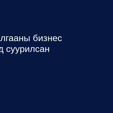
алгааны бизнес
д суурилсан