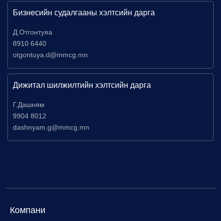
Бизнесийн судалгааны хэлтсийн дарга
Д.Отгонтуяа
8910 6440
otgontuya.d@mmcg.mn
Дижитал шилжилтийн хэлтсийн дарга
Г.Дашням
9904 8012
dashnyam.g@mmcg.mn
Компани