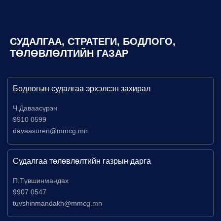
СУДАЛГАА, СТРАТЕГИ, БОДЛОГО,
ТӨЛӨВЛӨЛТИЙН ГАЗАР
Бодлогын судалгаа эрхэлсэн захирал
Ч.Даваасүрэн
9910 0599
davaasuren@mmcg.mn
Судалгаа төлөвлөлтийн газрын дарга
П.Түвшинмандах
9907 0547
tuvshinmandakh@mmcg.mn