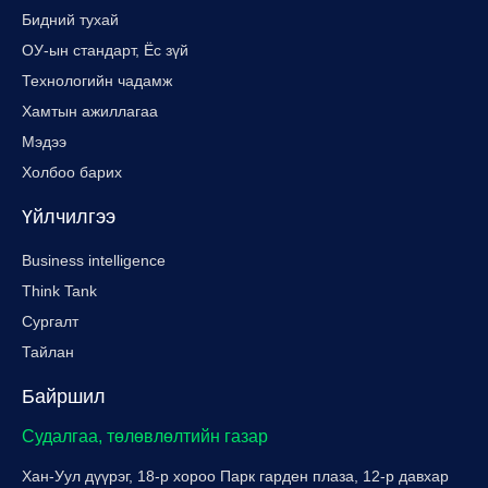
Бидний тухай
ОУ-ын стандарт, Ёс зүй
Технологийн чадамж
Хамтын ажиллагаа
Мэдээ
Холбоо барих
Үйлчилгээ
Business intelligence
Think Tank
Сургалт
Тайлан
Байршил
Судалгаа, төлөвлөлтийн газар
Хан-Уул дүүрэг, 18-р хороо Парк гарден плаза, 12-р давхар