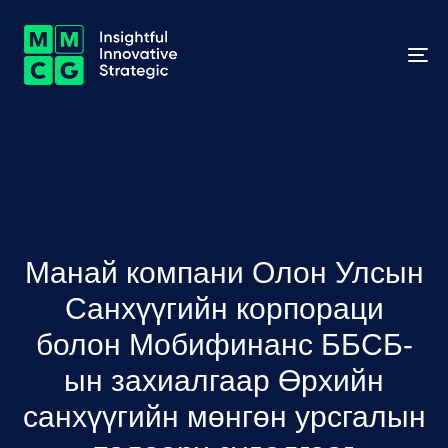
To
na
Манай компани Олон Улсын
Санхүүгийн корпораци
болон Мобифинанс ББСБ-
ын захиалгаар Өрхийн
санхүүгийн мөнгөн урсгалын