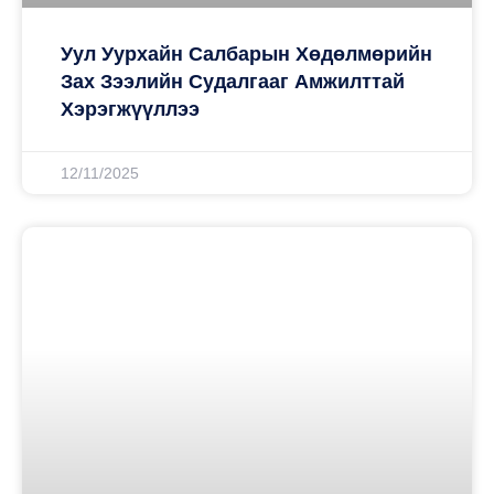
Уул Уурхайн Салбарын Хөдөлмөрийн
Зах Зээлийн Судалгааг Амжилттай
Хэрэгжүүллээ
12/11/2025