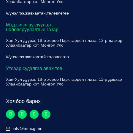
Улаанбаатар хот, Монгол Улс
///үнэлгээ.жавхаатай.төлөвлөгөө
Мэдээлэл цуглуулалт,
боловсруулалтын газар
Хан-Уул дүүрэг, 18-р хороо Парк гарден плаза, 12-р давхар
Улаанбаатар хот, Монгол Улс
///үнэлгээ.жавхаатай.төлөвлөгөө
Утсаар судалгаа авах төв
Хан-Уул дүүрэг, 18-р хороо Парк гарден плаза, 11-р давхар
Улаанбаатар хот, Монгол Улс
Холбоо барих
info@mmcg.mn