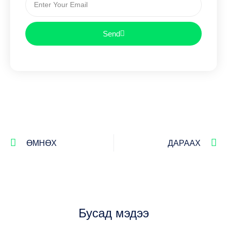
Send
ӨМНӨХ
ДАРААХ
Бусад мэдээ