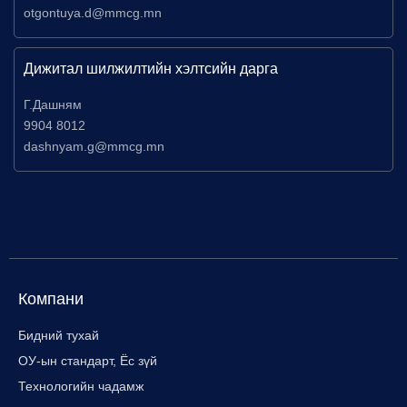
otgontuya.d@mmcg.mn
Дижитал шилжилтийн хэлтсийн дарга
Г.Дашням
9904 8012
dashnyam.g@mmcg.mn
Компани
Бидний тухай
ОУ-ын стандарт, Ёс зүй
Технологийн чадамж