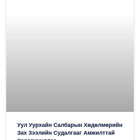
Уул Уурхайн Салбарын Хөдөлмөрийн
Зах Зээлийн Судалгааг Амжилттай