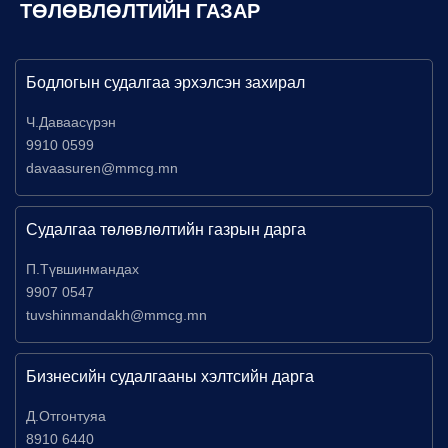
ТӨЛӨВЛӨЛТИЙН ГАЗАР
Бодлогын судалгаа эрхэлсэн захирал
Ч.Даваасүрэн
9910 0599
davaasuren@mmcg.mn
Судалгаа төлөвлөлтийн газрын дарга
П.Түвшинмандах
9907 0547
tuvshinmandakh@mmcg.mn
Бизнесийн судалгааны хэлтсийн дарга
Д.Отгонтуяа
8910 6440