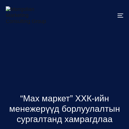
To
na
“Мах маркет” ХХК-ийн
менежерүүд борлуулалтын
сургалтанд хамрагдлаа