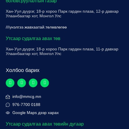
боловсруулалтын газар
Хан-Уул дүүрэг, 18-р хороо Парк гарден плаза, 12-р давхар
Улаанбаатар хот, Монгол Улс
///үнэлгээ.жавхаатай.төлөвлөгөө
Утсаар судалгаа авах төв
Хан-Уул дүүрэг, 18-р хороо Парк гарден плаза, 11-р давхар
Улаанбаатар хот, Монгол Улс
Холбоо барих
info@mmcg.mn
976-7700 0188
Google Maps дээр харах
Утсаар судалгаа авах төвийн дугаар