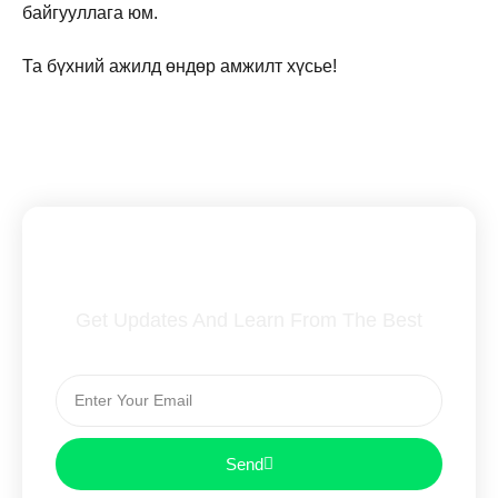
байгууллага юм.
Та бүхний ажилд өндөр амжилт хүсье!
Subscribe To Our Newsletter
Get Updates And Learn From The Best
Send