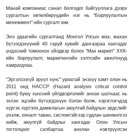
Манай компаниас санал болгодог байгууллага дээрх
сургалтын хөтөлбөрүүдийн нэг нь “Борлуулалтын
менежмент”-ийн сургалт юм.
Энэ удаагийн сургалтанд Монгол Улсын мах, махан
бүтээгдэхүүний 40 гаруй хувийг дангаараа хангадаг
үндэсний томоохон үйлдвэр болох “Мах маркет” ХХК-
ийн борлуулалт, маркетингийн хэлтсийн ажилтнууд
хамрагдлаа.
“Эргэлзээгүй эрүүл хүнс” уриатай энэхүү хамт олон нь
2011 онд HACCP (Hazard analysis critical control
point) буюу хүнсний үйлдвэрлэлийг анхан шатнаас нь
эхлэн эцсийн бүтээгдэхүүн бэлэн болж, хэрэглэгчдэд
хүргэх хүртэлх дамжлагын аюултай байдлын эрдслийг
үнэлж, хяналт тавин, системтэйгээр судлан шинжилгээ
хийж, аюулгүй байдлыг хангадаг Олон Улсын
тогтолцоог салбартаа анхлан нэвтрүүлсэн