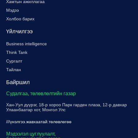
Хамтын ажиллагаа
Мэдээ
Холбоо барих
Үйлчилгээ
Business intelligence
Think Tank
Сургалт
Тайлан
Байршил
Судалгаа, төлөвлөлтийн газар
Хан-Уул дүүрэг, 18-р хороо Парк гарден плаза, 12-р давхар
Улаанбаатар хот, Монгол Улс
///үнэлгээ.жавхаатай.төлөвлөгөө
Мэдээлэл цуглуулалт,