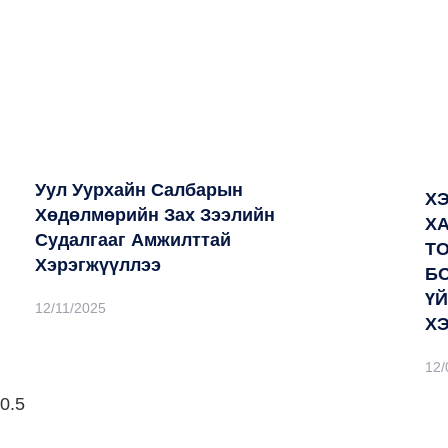
Уул Уурхайн Салбарын
Х
Хөдөлмөрийн Зах Зээлийн
Х
Судалгааг Амжилттай
Т
Хэрэгжүүллээ
Б
Ү
12/11/2025
Х
12/