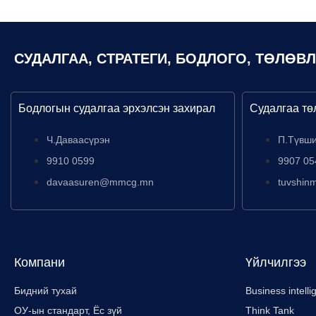
СУДАЛГАА, СТРАТЕГИ, БОДЛОГО, ТӨЛӨВ
Бодлогын судалгаа эрхэлсэн захирал
Судалгаа тө
Ч.Даваасүрэн
П.Түвш
9910 0599
9907 05
davaasuren@mmcg.mn
tuvshi
Компани
Үйлчилгээ
Бидний тухай
Business intell
ОУ-ын стандарт, Ёс зүй
Think Tank