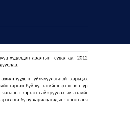
нууц худалдан авалтын судалгааг 2012
 дууслаа.
ажилтнуудын үйлчлүүлэгчтэй харьцах
ийн гаргаж буй хүсэлтийг хэрхэн зөв, үр
 чанарыг хэрхэн сайжруулах чиглэлийг
хэрэглэгч буюу харилцагчдыг сонгон авч