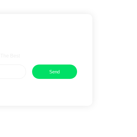
wsletter
 The Best
Send