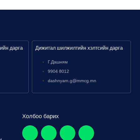
ийн дарга
Дижитал шилжилтийн хэлтсийн дарга
Г.Дашням
9904 8012
dashnyam.g@mmcg.mn
Холбоо барих
н