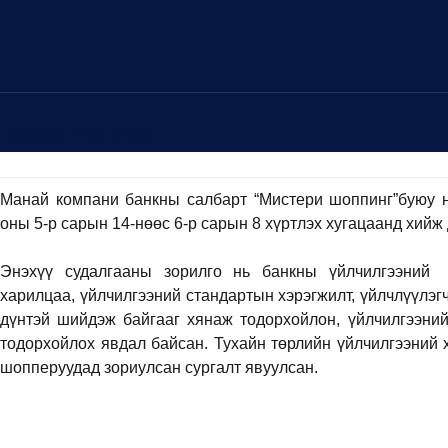
Share This Post
Манай компани банкны салбарт “Мистери шоппинг”буюу 
оны 5-р сарын 14-нөөс 6-р сарын 8 хүртлэх хугацаанд хийж
Энэхүү судалгааны зорилго нь банкны үйлчилгээний 
харилцаа, үйлчилгээний стандартын хэрэгжилт, үйлчлүүлэгч
дүнтэй шийдэж байгааг хянаж тодорхойлон, үйлчилгээний
тодорхойлох явдал байсан. Тухайн төрлийн үйлчилгээний 
шопперуудад зориулсан сургалт явуулсан.