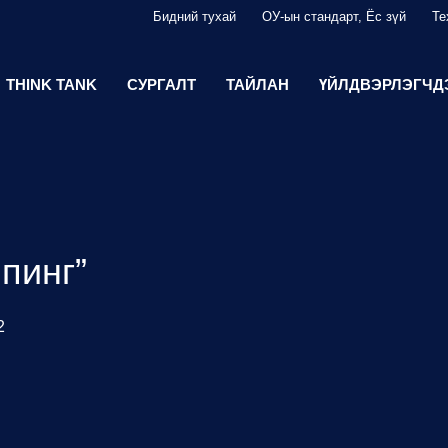
Бидний тухай
ОУ-ын стандарт, Ёс зүй
Те
THINK TANK
СУРГАЛТ
ТАЙЛАН
ҮЙЛДВЭРЛЭГЧД
пинг”
2