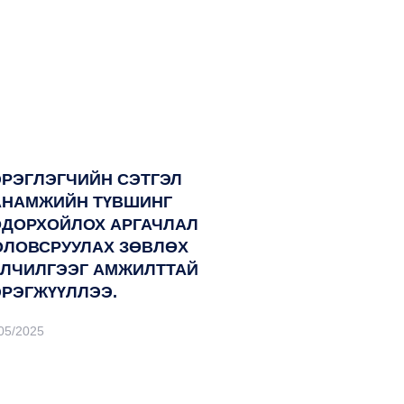
ЭРЭГЛЭГЧИЙН СЭТГЭЛ
АНАМЖИЙН ТҮВШИНГ
ОДОРХОЙЛОХ АРГАЧЛАЛ
ОЛОВСРУУЛАХ ЗӨВЛӨХ
ЙЛЧИЛГЭЭГ АМЖИЛТТАЙ
ЭРЭГЖҮҮЛЛЭЭ.
05/2025