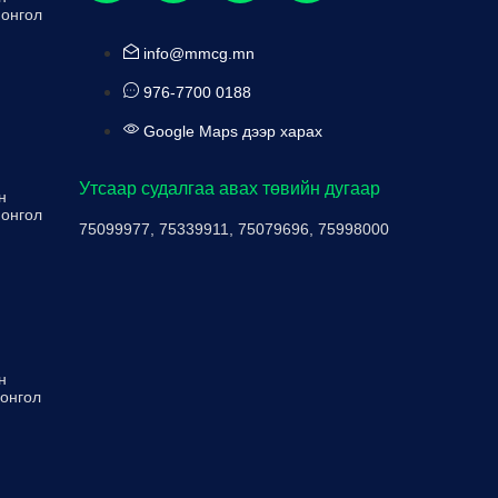
Монгол
info@mmcg.mn
976-7700 0188
Google Maps дээр харах
Утсаар судалгаа авах төвийн дугаар
н
Монгол
75099977, 75339911, 75079696, 75998000
н
Монгол