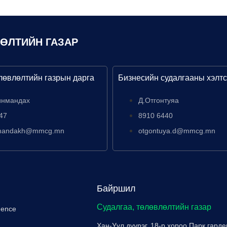
ЛӨЛТИЙН ГАЗАР
лөвлөлтийн газрын дарга
Бизнесийн судалгааны хэлтс
инмандах
Д.Отгонтуяа
47
8910 6440
nmandakh@mmcg.mn
otgontuya.d@mmcg.mn
Байршил
Судалгаа, төлөвлөлтийн газар
igence
Хан-Уул дүүрэг, 18-р хороо Парк гарде