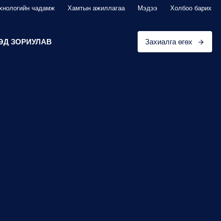
хнологийн чадамж
Хамтын ажиллагаа
Мэдээ
Холбоо барих
ЭД ЗОРИУЛАВ
Захиалга өгөх