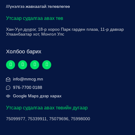
///үнэлгээ.жавхаатай.төлөвлөгөө
Утсаар судалгаа авах төв
Хан-Уул дүүрэг, 18-р хороо Парк гарден плаза, 11-р давхар
Улаанбаатар хот, Монгол Улс
Холбоо барих
info@mmcg.mn
976-7700 0188
Google Maps дээр харах
Утсаар судалгаа авах төвийн дугаар
75099977, 75339911, 75079696, 75998000