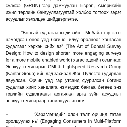
сүлжээ (GRBN)-гээр дамжуулан Европ, Америкийн
ижил төрлийн байгууллагуудтай холбоо тогтоох зэрэг
асуудлыг хэлэлцэн шийдвэрлэлээ.
– “Бонсай судалгааны дизайн – Мобайл хэрэглээ
нэмэгдсэн өнөө үед богино, илүү оролцоог хангасан
судалгааг хэрхэн хийх вэ” (The Art of Bonsai Survey
Design: How to design shorter, more engaging surveys
for a more mobile enabled world) хагас өдрийн семинар:
Энэхүү семинарыг GMI & Lightspeed Research Group
(Kantar Group)-ийн дэд захирал Жон Пулестон удирдан
явуулсан. Орчин үед гар утсанд суурилсан богино
судалгаа хийх хандлага нэмэгдэж байгаа бөгөөд энэ
төрлийн судалгааны аргачлал арга зүйн асуудлыг
энэхүү семинараар танилцуулсан юм.
– “Хэрэглэгчдийг олон талт орчинд татан
оролцуулах нь” (Engaging Consumers in Multi-Platform