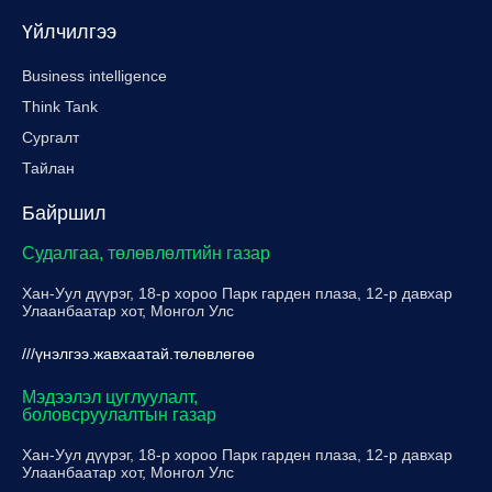
Үйлчилгээ
Business intelligence
Think Tank
Сургалт
Тайлан
Байршил
Судалгаа, төлөвлөлтийн газар
Хан-Уул дүүрэг, 18-р хороо Парк гарден плаза, 12-р давхар
Улаанбаатар хот, Монгол Улс
///үнэлгээ.жавхаатай.төлөвлөгөө
Мэдээлэл цуглуулалт,
боловсруулалтын газар
Хан-Уул дүүрэг, 18-р хороо Парк гарден плаза, 12-р давхар
Улаанбаатар хот, Монгол Улс