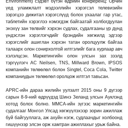
Environment) сэдэвт бүтэн өдрийн конференц: Орчин
үед уламжлалт мэдээллийн хэрэгсэл телевизийн
зэрэгцээ дижитал хэрэгслүүд болох ухаалаг гар утас,
таблетийн хэрэглээ нэмэгдэж байгаатай холбогдуулан
энэхүү зан төлвийг хэрхэн судлах, судалгааны үр дүнд
үндэслэн хэрэглэгчдийг брэндийн хөгжилд эдгээр
хэрэгслийг ашиглан хэрхэн татан оролцуулж байгаа
талаарх олон сонирхолтой илтгэлийг бага хурлаар авч
хэлэлцсэн. Маркетингийн олон улсын зах зээлд
тэргүүлэгч AC Neilsen, TNS, Millward Brown, IPSOS
компанийн төлөөлөл болон Singtel, Coca Cola, Twitter
компаниудын төлөөлөл оролцож илтгэл тавьсан.
APRC-ийн дараа жилийн уулзалт 2015 оны 9 дүгээр
сарын 8-9-ний өдрүүдэд Шинэ Зеланд улсын Ауклэнд
хотод болох болно. ММСА-ийн зүгээс маркетингийн
судалгааг Монгол Улсад хөгжүүлэхээр зорин ажиллаж
буй байгууллага, аж ахуйн нэгж, судлаачдыг холбоонд
гишүүнээр элсэн орж хамтран ажиллахыг урьж байна.