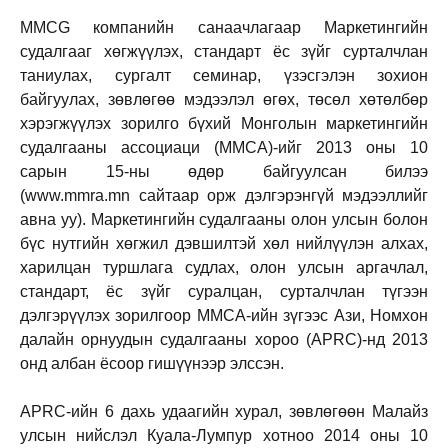
MMCG компанийн санаачлагаар Маркетингийн
судалгааг хөгжүүлэх, стандарт ёс зүйг сурталчлан
таниулах, сургалт семинар, үзэсгэлэн зохион
байгуулах, зөвлөгөө мэдээлэл өгөх, төсөл хөтөлбөр
хэрэгжүүлэх зорилго бүхий Монголын маркетингийн
судалгааны ассоциаци (ММСА)-ийг 2013 оны 10
сарын 15-ны өдөр байгуулсан билээ
(
www.mmra.mn
сайтаар орж дэлгэрэнгүй мэдээллийг
авна уу). Маркетингийн судалгааны олон улсын болон
бүс нутгийн хөгжил дэвшилтэй хөл нийлүүлэн алхах,
харилцан туршлага судлах, олон улсын аргачлал,
стандарт, ёс зүйг суралцан, сурталчлан түгээн
дэлгэрүүлэх зорилгоор ММСА-ийн зүгээс Ази, Номхон
далайн орнуудын судалгааны хороо (APRC)-нд 2013
онд албан ёсоор гишүүнээр элссэн.
APRC-ийн 6 дахь удаагийн хурал, зөвлөгөөн Малайз
улсын нийслэл Куала-Лумпур хотноо 2014 оны 10