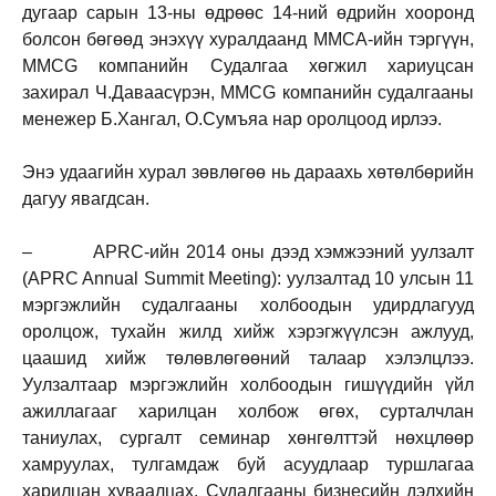
дугаар сарын 13-ны өдрөөс 14-ний өдрийн хооронд
болсон бөгөөд энэхүү хуралдаанд ММСА-ийн тэргүүн,
MMCG компанийн Судалгаа хөгжил хариуцсан
захирал Ч.Даваасүрэн, MMCG компанийн судалгааны
менежер Б.Хангал, О.Сумъяа нар оролцоод ирлээ.
Энэ удаагийн хурал зөвлөгөө нь дараахь хөтөлбөрийн
дагуу явагдсан.
– АPRC-ийн 2014 оны дээд хэмжээний уулзалт
(APRC Annual Summit Meeting): уулзалтад 10 улсын 11
мэргэжлийн судалгааны холбоодын удирдлагууд
оролцож, тухайн жилд хийж хэрэгжүүлсэн ажлууд,
цаашид хийж төлөвлөгөөний талаар хэлэлцлээ.
Уулзалтаар мэргэжлийн холбоодын гишүүдийн үйл
ажиллагааг харилцан холбож өгөх, сурталчлан
таниулах, сургалт семинар хөнгөлттэй нөхцлөөр
хамруулах, тулгамдаж буй асуудлаар туршлагаа
харилцан хуваалцах, Судалгааны бизнесийн дэлхийн