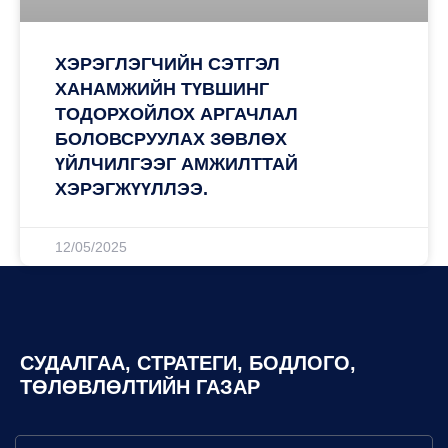
ХЭРЭГЛЭГЧИЙН СЭТГЭЛ
ХАНАМЖИЙН ТҮВШИНГ
ТОДОРХОЙЛОХ АРГАЧЛАЛ
БОЛОВСРУУЛАХ ЗӨВЛӨХ
ҮЙЛЧИЛГЭЭГ АМЖИЛТТАЙ
ХЭРЭГЖҮҮЛЛЭЭ.
12/05/2025
СУДАЛГАА, СТРАТЕГИ, БОДЛОГО,
ТӨЛӨВЛӨЛТИЙН ГАЗАР