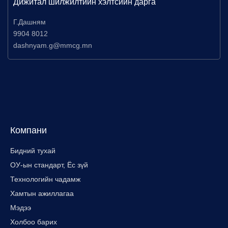
Дижитал шилжилтийн хэлтсийн дарга
Г.Дашням
9904 8012
dashnyam.g@mmcg.mn
Компани
Бидний тухай
ОУ-ын стандарт, Ёс зүй
Технологийн чадамж
Хамтын ажиллагаа
Мэдээ
Холбоо барих