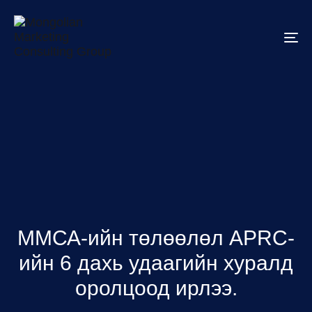
To
na
ММСА-ийн төлөөлөл APRC-
ийн 6 дахь удаагийн хуралд
оролцоод ирлээ.