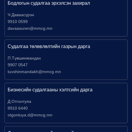
Бодлогын судалгаа эрхэлсэн захирал
Ч.Даваасүрэн
9910 0599
davaasuren@mmcg.mn
Судалгаа төлөвлөлтийн газрын дарга
П.Түвшинмандах
9907 0547
tuvshinmandakh@mmcg.mn
Бизнесийн судалгааны хэлтсийн дарга
Д.Отгонтуяа
8910 6440
otgontuya.d@mmcg.mn