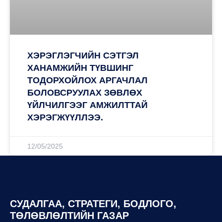
ХЭРЭГЛЭГЧИЙН СЭТГЭЛ
ХАНАМЖИЙН ТҮВШИНГ
ТОДОРХОЙЛОХ АРГАЧЛАЛ
БОЛОВСРУУЛАХ ЗӨВЛӨХ
ҮЙЛЧИЛГЭЭГ АМЖИЛТТАЙ
ХЭРЭГЖҮҮЛЛЭЭ.
12/05/2025
СУДАЛГАА, СТРАТЕГИ, БОДЛОГО,
ТӨЛӨВЛӨЛТИЙН ГАЗАР