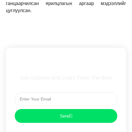
ганцаарчилсан ярилцлагын аргаар мэдээллийг
цуглуулсан.
Subscribe To Our Newsletter
Get Updates And Learn From The Best
Send