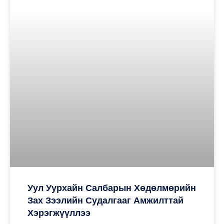
Уул Уурхайн Салбарын Хөдөлмөрийн
Зах Зээлийн Судалгааг Амжилттай
Хэрэгжүүллээ