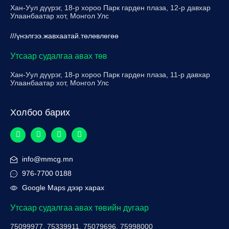
Хан-Уул дүүрэг, 18-р хороо Парк гарден плаза, 12-р давхар
Улаанбаатар хот, Монгол Улс
///үнэлгээ.жавхаатай.төлөвлөгөө
Утсаар судалгаа авах төв
Хан-Уул дүүрэг, 18-р хороо Парк гарден плаза, 11-р давхар
Улаанбаатар хот, Монгол Улс
Холбоо барих
info@mmcg.mn
976-7700 0188
Google Maps дээр харах
Утсаар судалгаа авах төвийн дугаар
75099977, 75339911, 75079696, 75998000