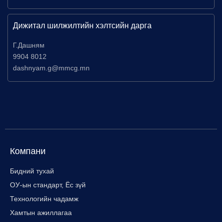
Дижитал шилжилтийн хэлтсийн дарга
Г.Дашням
9904 8012
dashnyam.g@mmcg.mn
Компани
Бидний тухай
ОУ-ын стандарт, Ёс зүй
Технологийн чадамж
Хамтын ажиллагаа