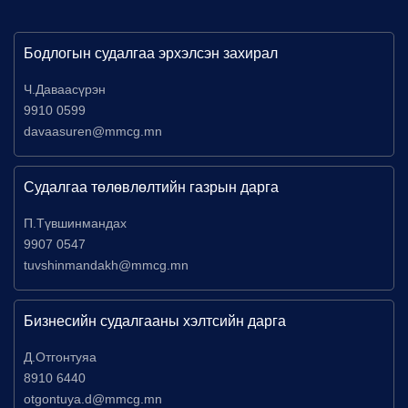
Бодлогын судалгаа эрхэлсэн захирал
Ч.Даваасүрэн
9910 0599
davaasuren@mmcg.mn
Судалгаа төлөвлөлтийн газрын дарга
П.Түвшинмандах
9907 0547
tuvshinmandakh@mmcg.mn
Бизнесийн судалгааны хэлтсийн дарга
Д.Отгонтуяа
8910 6440
otgontuya.d@mmcg.mn