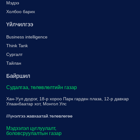
Мэдээ
Холбоо барих
Үйлчилгээ
Business intelligence
Think Tank
Сургалт
Тайлан
Байршил
Судалгаа, төлөвлөлтийн газар
Хан-Уул дүүрэг, 18-р хороо Парк гарден плаза, 12-р давхар
Улаанбаатар хот, Монгол Улс
///үнэлгээ.жавхаатай.төлөвлөгөө
Мэдээлэл цуглуулалт,
боловсруулалтын газар