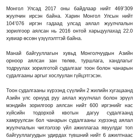
Монгол Улсад 2017 оны байдлаар нийт 469’309
жуулчин ирсэн байна. Харин Монгол Улсын нийт
104’076 иргэн гадаад улсад аялал жуулчлалын
зорилгоор аялсан нь 2016 онтой харьцуулахад 22.0
хувиар өссөн үзүүлэлттэй байна.
Манай байгууллагын хувьд Монголчуудын Азийн
орноор аялсан зан төлөв, туршлага, хандлагыг
тодруулах зорилготой судалгааг тоон болон чанарын
судалгааны аргыг хослуулан гүйцэтгэсэн.
Тоон судалгааны хүрээнд сүүлийн 2 жилийн хугацаанд
Азийн улс орнууд руу аялал жуулчлал болон эрүүл
мэндийн зорилгоор аялсан нийт 600 иргэнийг нас
хүйсийн тодорхой квотын дагуу судалгаанд
хамруулсан бол чанарын судалгааны хүрээнд аялал
жуулчлалын чиглэлээр үйл ажиллагаа явуулдаг топ
байгууллагуудын удирдах түвшний нийт 6 ажилтнаас