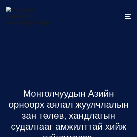
To
na
Монголчуудын Азийн
орноорх аялал жуулчлалын
зан төлөв, хандлагын
судалгааг амжилттай хийж