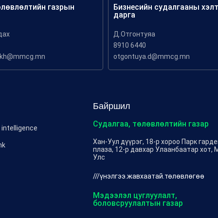
өлөвлөлтийн газрын
Бизнесийн судалгааны хэл
дарга
дах
Д.Отгонтуяа
8910 6440
akh@mmcg.mn
otgontuya.d@mmcg.mn
Байршил
Судалгаа, төлөвлөлтийн газар
intelligence
Хан-Уул дүүрэг, 18-р хороо Парк гард
nk
плаза, 12-р давхар Улаанбаатар хот, 
Улс
///үнэлгээ.жавхаатай.төлөвлөгөө
Мэдээлэл цуглуулалт,
боловсруулалтын газар