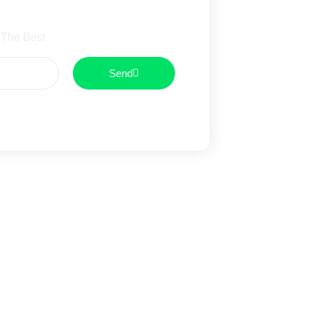
wsletter
 The Best
Send