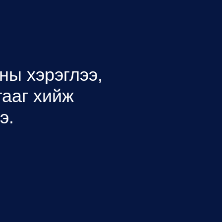
ны хэрэглээ,
гааг хийж
э.