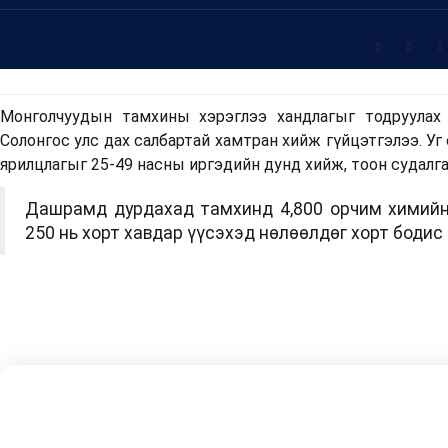
Share This Post
Монголчуудын тамхины хэрэглээ хандлагыг тодруулах 
Солонгос улс дах салбартай хамтран хийж гүйцэтгэлээ. Уг
ярилцлагыг 25-49 насны иргэдийн дунд хийж, тоон судалга
Дашрамд дурдахад тамхинд 4,800 орчим химийн
250 нь хорт хавдар үүсэхэд нөлөөлдөг хорт бодис 