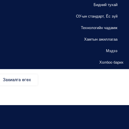
Бидний тухай
ОУ-ын стандарт, Ёс зүй
Технологийн чадамж
Хамтын ажиллагаа
Мэдээ
Холбоо барих
Захиалга өгөх