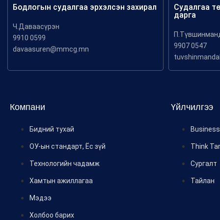
Бодлогын судалгаа эрхэлсэн захирал
Судалгаа т
дарга
Ч.Даваасүрэн
П.Түвшинман
9910 0599
9907 0547
davaasuren@mmcg.mn
tuvshinmand
Компани
Үйлчилгээ
Бидний тухай
Business 
ОУ-ын стандарт, Ёс зүй
Think Ta
Технологийн чадамж
Сургалт
Хамтын ажиллагаа
Тайлан
Мэдээ
Холбоо барих