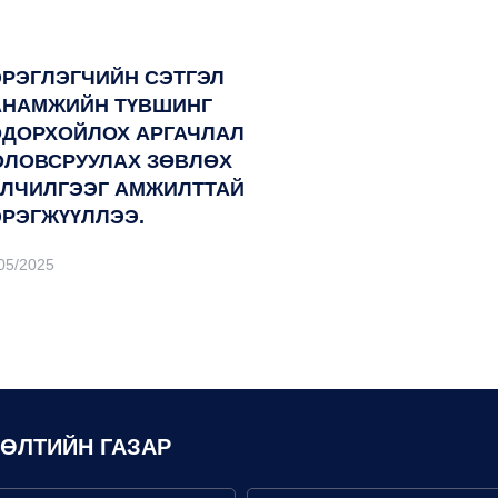
ЭРЭГЛЭГЧИЙН СЭТГЭЛ
АНАМЖИЙН ТҮВШИНГ
ОДОРХОЙЛОХ АРГАЧЛАЛ
ОЛОВСРУУЛАХ ЗӨВЛӨХ
ЙЛЧИЛГЭЭГ АМЖИЛТТАЙ
ЭРЭГЖҮҮЛЛЭЭ.
05/2025
ЛӨЛТИЙН ГАЗАР