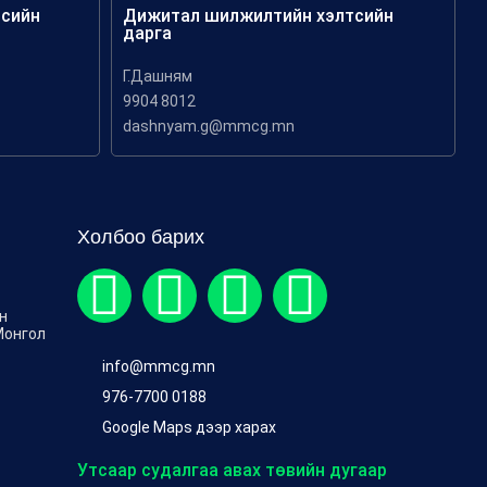
тсийн
Дижитал шилжилтийн хэлтсийн
дарга
Г.Дашням
9904 8012
dashnyam.g@mmcg.mn
Холбоо барих
ен
Монгол
info@mmcg.mn
976-7700 0188
Google Maps дээр харах
Утсаар судалгаа авах төвийн дугаар