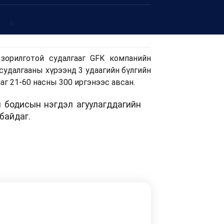
зорилготой судалгааг GFK компанийн
 судалгааны хүрээнд 3 удаагийн бүлгийн
аг 21-60 насны 300 иргэнээс авсан.
 бодисын нэгдэл агуулагддагийн
байдаг.