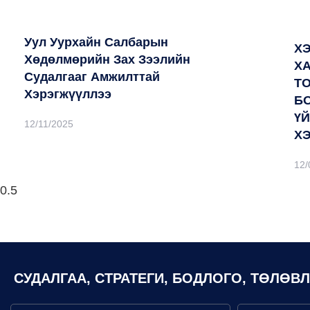
Уул Уурхайн Салбарын
Х
Хөдөлмөрийн Зах Зээлийн
Х
Судалгааг Амжилттай
Т
Хэрэгжүүллээ
Б
Ү
12/11/2025
Х
12/
СУДАЛГАА, СТРАТЕГИ, БОДЛОГО, ТӨЛӨВ