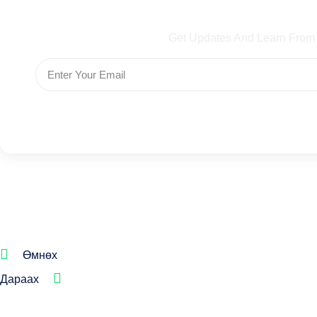
Subscribe To Our Ne
Get Updates And Learn From
Өмнөх
Дараах