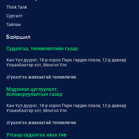
Think Tank
Сургалт
Тайлан
Байршил
Судалгаа, төлөвлөлтийн газар
Хан-Уул дүүрэг, 18-р хороо Парк гарден плаза, 12-р давхар
Улаанбаатар хот, Монгол Улс
///үнэлгээ.жавхаатай.төлөвлөгөө
Мэдээлэл цуглуулалт,
боловсруулалтын газар
Хан-Уул дүүрэг, 18-р хороо Парк гарден плаза, 12-р давхар
Улаанбаатар хот, Монгол Улс
///үнэлгээ.жавхаатай.төлөвлөгөө
Утсаар судалгаа авах төв