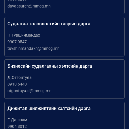
davaasuren@mmcg.mn
Судалгаа төлөвлөлтийн газрын дарга
П.Түвшинмандах
9907 0547
tuvshinmandakh@mmcg.mn
Бизнесийн судалгааны хэлтсийн дарга
Д.Отгонтуяа
8910 6440
otgontuya.d@mmcg.mn
Дижитал шилжилтийн хэлтсийн дарга
Г.Дашням
9904 8012