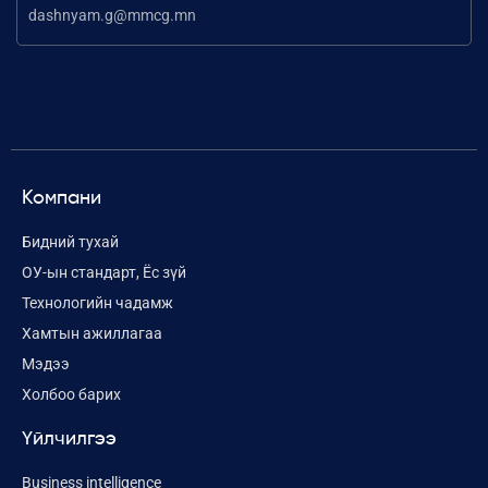
dashnyam.g@mmcg.mn
Компани
Бидний тухай
ОУ-ын стандарт, Ёс зүй
Технологийн чадамж
Хамтын ажиллагаа
Мэдээ
Холбоо барих
Үйлчилгээ
Business intelligence