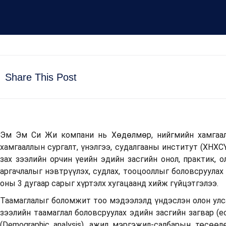
Share This Post
Эм Эм Си Жи компани нь Хөдөлмөр, нийгмийн хамгаал
хамгааллын сургалт, үнэлгээ, судалгааны институт (ХНХ
зах зээлийн орчин үеийн эдийн засгийн онол, практик, о
аргачлалыг нэвтрүүлэх, судлах, тооцооллыг боловсруулах
оны 3 дугаар сарыг хүртэлх хугацаанд хийж гүйцэтгэлээ.
Таамаглалыг боломжит тоо мэдээлэлд үндэслэн олон улс
зээлийн таамаглал боловсруулах эдийн засгийн загвар (e
(Demographic analysis), ажил мэргэжил-салбарын төсөөлөл 