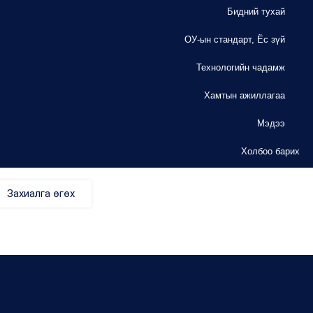
Бидний тухай
ОУ-ын стандарт, Ёс зүй
Технологийн чадамж
Хамтын ажиллагаа
Мэдээ
Холбоо барих
Захиалга өгөх