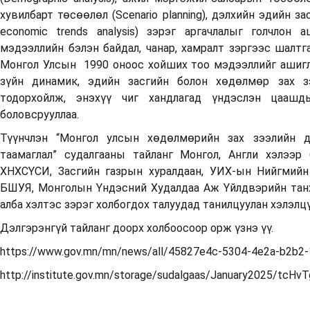
хувилбарт төсөөлөл (Scenario planning), дэлхийн эдийн з
economic trends analysis) зэрэг аргачлалыг голчлон 
мэдээллийн бэлэн байдал, чанар, хамралт зэргээс шалтг
Монгол Улсын 1990 оноос хойших тоо мэдээллийг ашигл
зүйн динамик, эдийн засгийн болон хөдөлмөр зах з
тодорхойлж, энэхүү чиг хандлагад үндэслэн цаашд
боловсрууллаа.
Түүнчлэн “Монгол улсын хөдөлмөрийн зах зээлийн д
таамаглал” судалгааны тайланг Монгол, Англи хэлээр
ХНХСҮСИ, Засгийн газрын хуралдаан, УИХ-ын Нийгмийн
БШУЯ, Монголын Үндэсний Худалдаа Аж Үйлдвэрийн танх
алба хэлтэс зэрэг холбогдох талуудад танилцуулан хэлэлц
Дэлгэрэнгүй тайланг доорх холбоосоор орж үзнэ үү.
https://www.gov.mn/mn/news/all/45827e4c-5304-4e2a-b2b2
http://institute.gov.mn/storage/sudalgaas/January2025/tcHv