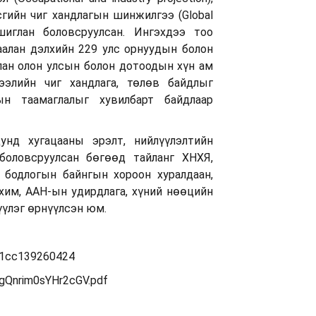
асгийн чиг хандлагын шинжилгээ (Global
ашиглан боловсруулсан. Ингэхдээ тоо
аалан дэлхийн 229 улс орнуудын болон
ан олон улсын болон дотоодын хүн ам
ээлийн чиг хандлага, төлөв байдлыг
ын таамаглалыг хувилбарт байдлаар
унд хугацааны эрэлт, нийлүүлэлтийн
 боловсруулсан бөгөөд тайланг ХНХЯ,
 бодлогын байнгын хороон хуралдаан,
им, ААН-ын удирдлага, хүний нөөцийн
үүлэг өрнүүлсэн юм.
-1cc139260424
TgQnrim0sYHr2cGV.pdf