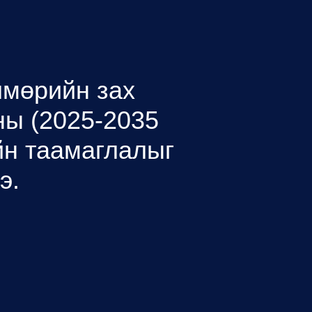
лмөрийн зах
ны (2025-2035
йн таамаглалыг
э.