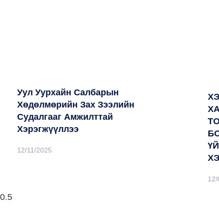
Уул Уурхайн Салбарын
Х
Хөдөлмөрийн Зах Зээлийн
Х
Судалгааг Амжилттай
Т
Хэрэгжүүллээ
Б
Ү
12/11/2025
Х
12/