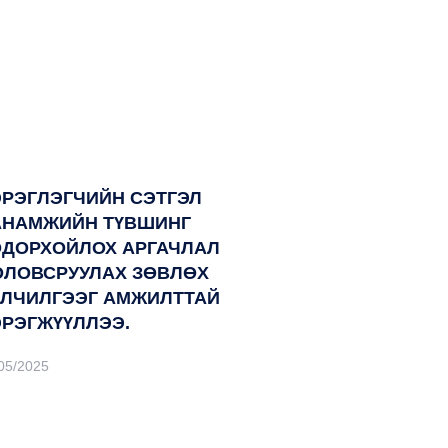
ЭРЭГЛЭГЧИЙН СЭТГЭЛ
АНАМЖИЙН ТҮВШИНГ
ОДОРХОЙЛОХ АРГАЧЛАЛ
ОЛОВСРУУЛАХ ЗӨВЛӨХ
ЙЛЧИЛГЭЭГ АМЖИЛТТАЙ
ЭРЭГЖҮҮЛЛЭЭ.
05/2025