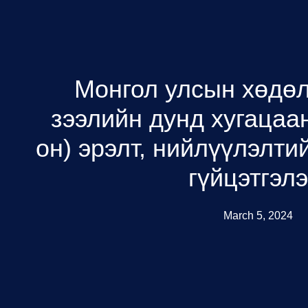
Монгол улсын хөдө
зээлийн дунд хугацаа
он) эрэлт, нийлүүлэлти
гүйцэтгэлэ
March 5, 2024