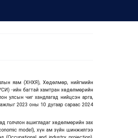
лын яам (ХНХЯ), Хөдөлмөр, нийгмийн
СҮСИ) -ийн багтай хамтран хөдөлмөрийн
лон улсын чиг хандлагад нийцсэн арга,
 ажлыг 2023 оны 10 дугаар сараас 2024
ад голчлон ашигладаг хөдөлмөрийн зах
conomic model), хүн ам зүйн шинжилгээ
(Occupational and industry projection),