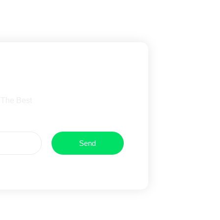
wsletter
 The Best
Send