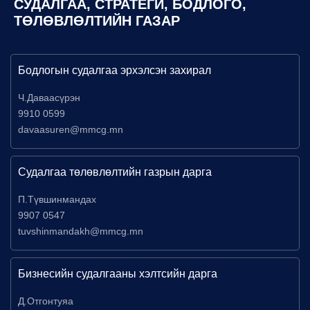
СУДАЛГАА, СТРАТЕГИ, БОДЛОГО,
ТӨЛӨВЛӨЛТИЙН ГАЗАР
Бодлогын судалгаа эрхэлсэн захирал
Ч.Даваасүрэн
9910 0599
davaasuren@mmcg.mn
Судалгаа төлөвлөлтийн газрын дарга
П.Түвшинмандах
9907 0547
tuvshinmandakh@mmcg.mn
Бизнесийн судалгааны хэлтсийн дарга
Д.Отгонтуяа