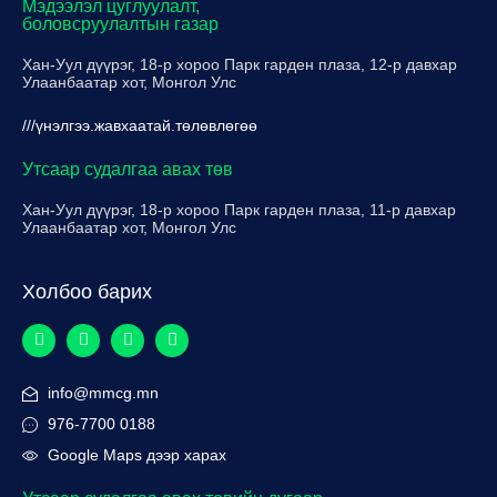
Мэдээлэл цуглуулалт,
боловсруулалтын газар
Хан-Уул дүүрэг, 18-р хороо Парк гарден плаза, 12-р давхар
Улаанбаатар хот, Монгол Улс
///үнэлгээ.жавхаатай.төлөвлөгөө
Утсаар судалгаа авах төв
Хан-Уул дүүрэг, 18-р хороо Парк гарден плаза, 11-р давхар
Улаанбаатар хот, Монгол Улс
Холбоо барих
info@mmcg.mn
976-7700 0188
Google Maps дээр харах