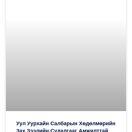
Уул Уурхайн Салбарын Хөдөлмөрийн
Зах Зээлийн Судалгааг Амжилттай