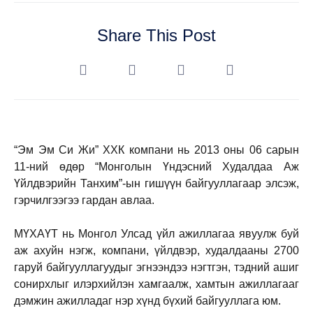
Share This Post
“Эм Эм Си Жи” ХХК компани нь 2013 оны 06 сарын
11-ний өдөр “Монголын Үндэсний Худалдаа Аж
Үйлдвэрийн Танхим”-ын гишүүн байгууллагаар элсэж,
гэрчилгээгээ гардан авлаа.
МҮХАҮТ нь Монгол Улсад үйл ажиллагаа явуулж буй
аж ахуйн нэгж, компани, үйлдвэр, худалдааны 2700
гаруй байгууллагуудыг эгнээндээ нэгтгэн, тэдний ашиг
сонирхлыг илэрхийлэн хамгаалж, хамтын ажиллагааг
дэмжин ажилладаг нэр хүнд бүхий байгууллага юм.