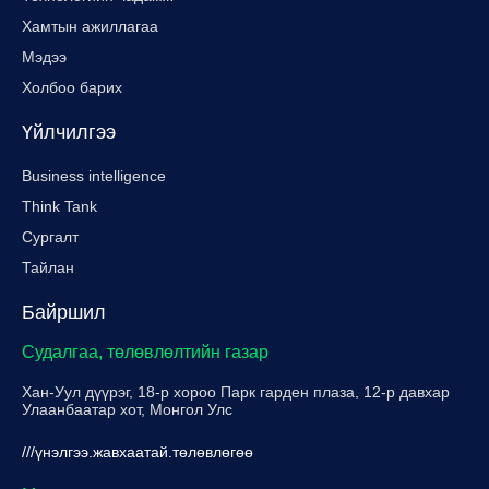
Хамтын ажиллагаа
Мэдээ
Холбоо барих
Үйлчилгээ
Business intelligence
Think Tank
Сургалт
Тайлан
Байршил
Судалгаа, төлөвлөлтийн газар
Хан-Уул дүүрэг, 18-р хороо Парк гарден плаза, 12-р давхар
Улаанбаатар хот, Монгол Улс
///үнэлгээ.жавхаатай.төлөвлөгөө