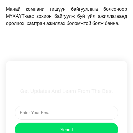
Манай компани гишүүн байгууллага болсоноор
МҮХАҮТ-аас зохион байгуулж буй үйл ажиллагаанд
оролцох, хамтран ажиллах боломжтой болж байна.
Subscribe To Our Newsletter
Get Updates And Learn From The Best
Send