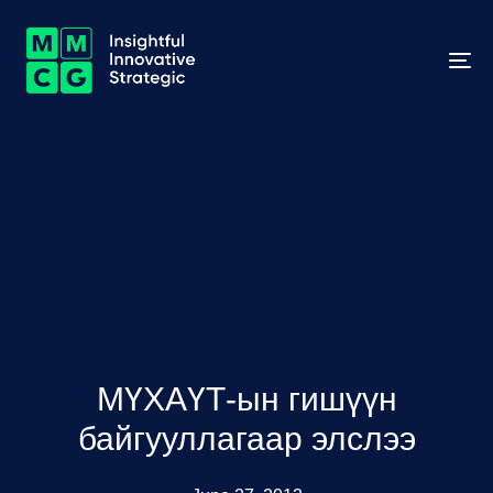
To
na
МҮХАҮТ-ын гишүүн
байгууллагаар элслээ