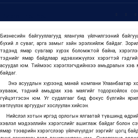
Share This Post
Бизнесийн байгууллагууд ялангуяа үйлчилгээний байгу
бүхий л суваг, арга замыг хайн эрэлхийлж байдаг. Зори
тэдэнд ямар сувгаар хүрэх боломжтой байна, хэрэглэ
тэднийг ямар байдлаар идэвхижүүлэх хэрэгтэй гэдгий
асуудал юм. Тиймээс хэрэглэгчдийнхээ амьдралын хэв 
байдаг.
Энэ асуудлын хүрээнд манай компани Улаанбаатар хот
хувааж, тэдний амьдрах хэв маягийг тодорхойлох со
гүйцэтгэсэн юм. Уг судалгааг бид фокус бүлгийн яри
хөтлүүлэх аргуудыг хослуулан хийсэн.
Нийслэл хотын иргэд орлогын ялгаатай түвшинд өдрийн 
хэвлэл мэдээллийн хэрэгслийг ашиглаж байдаг болон сэ
ямар тээврийн хэрэгслээр үйлчлүүлдэг зэргийг цогц бай