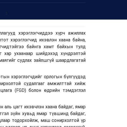
уллагууд хэрэглэгчиддээ хүрч ажиллах
лтот хэрэглэгчид ихэвлэн хаана байна,
гчидтэйгээ байнга хамт байхын тулд
г хар ухаанаар шийдэхэд хүндрэлтэй
маягийг судлах зайлшгүй шаардлагатай
ын хэрэглэгчдийг орлогын бүлгүүдэд
нирхолтой судалгааг амжилттай хийж
лцлага (FGD) болон өдрийн тэмдэглэл
аль цагт ихэвчлэн хаана байдаг, ямар
тгэл зүйн хувьд ямар түвшинд байдаг,
длаар тодорхойлж, маш сонирхолтой үр