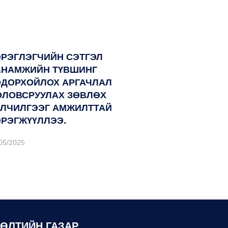
ЭРЭГЛЭГЧИЙН СЭТГЭЛ
АНАМЖИЙН ТҮВШИНГ
ОДОРХОЙЛОХ АРГАЧЛАЛ
ОЛОВСРУУЛАХ ЗӨВЛӨХ
ЙЛЧИЛГЭЭГ АМЖИЛТТАЙ
ЭРЭГЖҮҮЛЛЭЭ.
05/2025
ЛӨЛТИЙН ГАЗАР