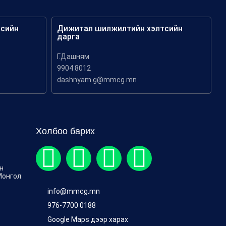
тсийн
Дижитал шилжилтийн хэлтсийн
дарга
Г.Дашням
9904 8012
dashnyam.g@mmcg.mn
Холбоо барих
ен
Монгол
info@mmcg.mn
976-7700 0188
Google Maps дээр харах