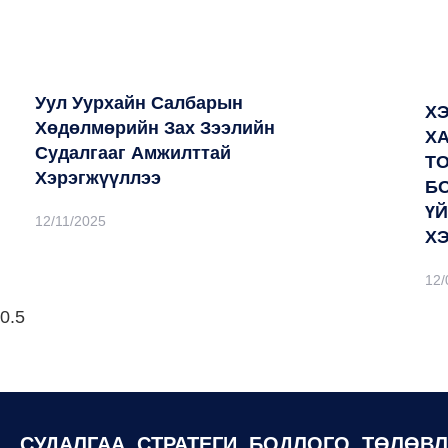
Уул Уурхайн Салбарын
Х
Хөдөлмөрийн Зах Зээлийн
Х
Судалгааг Амжилттай
Т
Хэрэгжүүллээ
Б
Ү
12/11/2025
Х
12/
СУДАЛГАА, СТРАТЕГИ, БОДЛОГО, ТӨЛӨВ