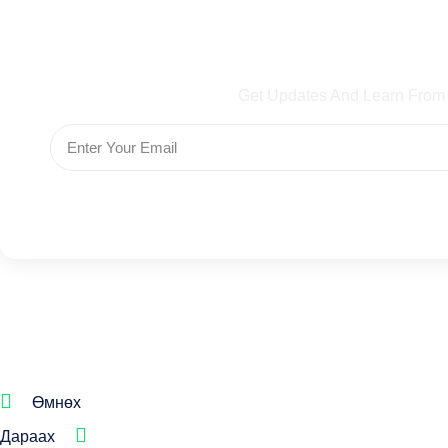
Subscribe To Our Ne
Get Updates And Learn From
Өмнөх
Дараах