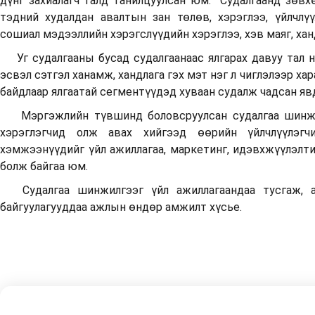
дүнг захиалагч талд танилцуулсан юм. Судалгаанд зөвхө
тэдний худалдан авалтын зан төлөв, хэрэглээ, үйлчлү
сошиал мэдээллийн хэрэгслүүдийн хэрэглээ, хэв маяг, хан
Уг судалгааны бусад судалгаанаас ялгарах давуу тал н
эсвэл сэтгэл ханамж, хандлага гэх мэт нэг л чиглэлээр хар
байдлаар ялгаатай сегментүүдэд хуваан судалж чадсан яв
Мэргэжлийн түвшинд боловсруулсан судалгаа шинжи
хэрэглэгчид олж авах хийгээд өөрийн үйлчлүүлэгч
хэмжээнүүдийг үйл ажиллагаа, маркетинг, идэвхжүүлэл
болж байгаа юм.
Судалгаа шинжилгээг үйл ажиллагаандаа тусгаж, а
байгуулагууддаа ажлын өндөр амжилт хүсье.