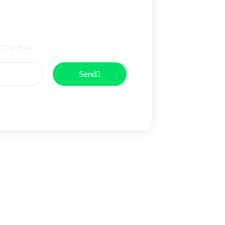
wsletter
 The Best
Send