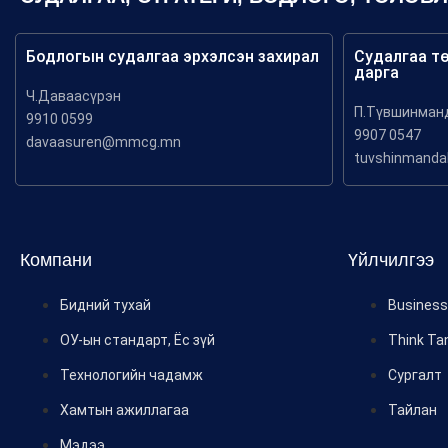
Бодлогын судалгаа эрхэлсэн захирал
Судалгаа т
дарга
Ч.Даваасүрэн
П.Түвшинман
9910 0599
9907 0547
davaasuren@mmcg.mn
tuvshinmand
Компани
Үйлчилгээ
Бидний тухай
Business 
ОУ-ын стандарт, Ёс зүй
Think Ta
Технологийн чадамж
Сургалт
Хамтын ажиллагаа
Тайлан
Мэдээ