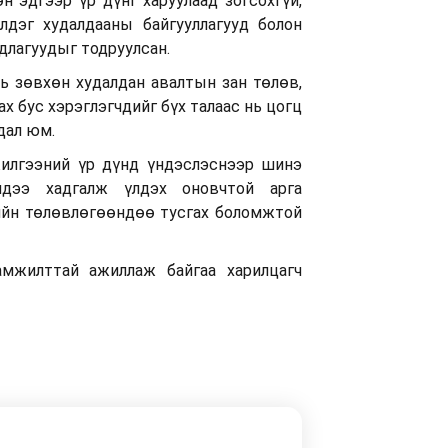
н эдгээр үр дүнг харуулаад зогсохгүй,
үлдэг худалдааны байгууллагууд болон
длагуудыг тодруулсан.
ь зөвхөн худалдан авалтын зан төлөв,
ах бус хэрэглэгчдийг бүх талаас нь цогц
дал юм.
лгээний үр дүнд үндэслэснээр шинэ
идээ хадгалж үлдэх оновчтой арга
тийн төлөвлөгөөндөө тусгах боломжтой
мжилттай ажиллаж байгаа харилцагч