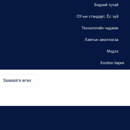
Бидний тухай
ОУ-ын стандарт, Ёс зүй
Технологийн чадамж
Хамтын ажиллагаа
Мэдээ
Холбоо барих
Захиалга өгөх