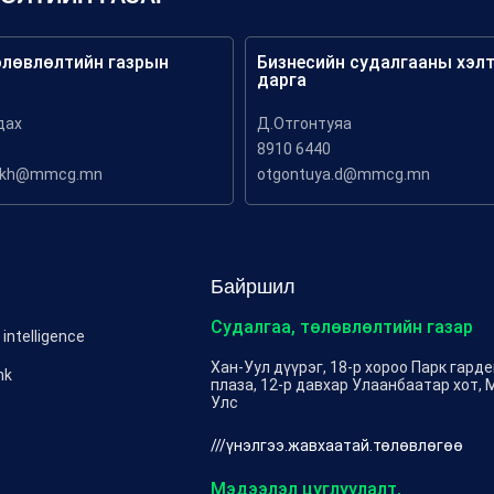
өлөвлөлтийн газрын
Бизнесийн судалгааны хэл
дарга
дах
Д.Отгонтуяа
8910 6440
akh@mmcg.mn
otgontuya.d@mmcg.mn
Байршил
Судалгаа, төлөвлөлтийн газар
intelligence
Хан-Уул дүүрэг, 18-р хороо Парк гард
nk
плаза, 12-р давхар Улаанбаатар хот, 
Улс
///үнэлгээ.жавхаатай.төлөвлөгөө
Мэдээлэл цуглуулалт,