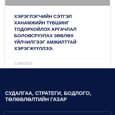
ХЭРЭГЛЭГЧИЙН СЭТГЭЛ
ХАНАМЖИЙН ТҮВШИНГ
ТОДОРХОЙЛОХ АРГАЧЛАЛ
БОЛОВСРУУЛАХ ЗӨВЛӨХ
ҮЙЛЧИЛГЭЭГ АМЖИЛТТАЙ
ХЭРЭГЖҮҮЛЛЭЭ.
12/05/2025
СУДАЛГАА, СТРАТЕГИ, БОДЛОГО,
ТӨЛӨВЛӨЛТИЙН ГАЗАР