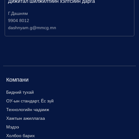
Дижитал шилжилтийн хэлтсийн дарга
Г.Дашням
9904 8012
dashnyam.g@mmcg.mn
Компани
Бидний тухай
ОУ-ын стандарт, Ёс зүй
Технологийн чадамж
Хамтын ажиллагаа
Мэдээ
Холбоо барих