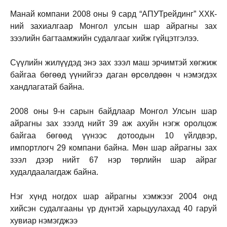
Манай компани 2008 оны 9 сард “АПУТрейдинг” ХХК-
ний захиалгаар Монгол улсын шар айрагны зах
зээлийн багтаамжийн судалгааг хийж гүйцэтгэлээ.
Сүүлийн жилүүдэд энэ зах зээл маш эрчимтэй хөгжиж
байгаа бөгөөд үүнийгээ даган өрсөлдөөн ч нэмэгдэх
хандлагатай байна.
2008 оны 9-н сарын байдлаар Монгол Улсын шар
айрагны зах зээлд нийт 39 аж ахуйн нэгж оролцож
байгаа бөгөөд үүнээс дотоодын 10 үйлдвэр,
импортлогч 29 компани байна. Мөн шар айрагны зах
зээл дээр нийт 67 нэр төрлийн шар айраг
худалдаалагдаж байна.
Нэг хүнд ногдох шар айрагны хэмжээг 2004 онд
хийсэн судалгааны үр дүнтэй харьцуулахад 40 гаруй
хувиар нэмэгджээ