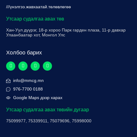
///үнэлгээ.жавхаатай.төлөвлөгөө
Утсаар судалгаа авах төв
Хан-Уул дүүрэг, 18-р хороо Парк гарден плаза, 11-р давхар
Улаанбаатар хот, Монгол Улс
Холбоо барих
info@mmcg.mn
976-7700 0188
Google Maps дээр харах
Утсаар судалгаа авах төвийн дугаар
75099977, 75339911, 75079696, 75998000