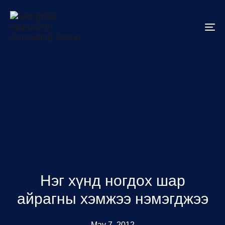
To
na
Нэг хүнд ногдох шар
айрагны хэмжээ нэмэгджээ
May 7, 2012