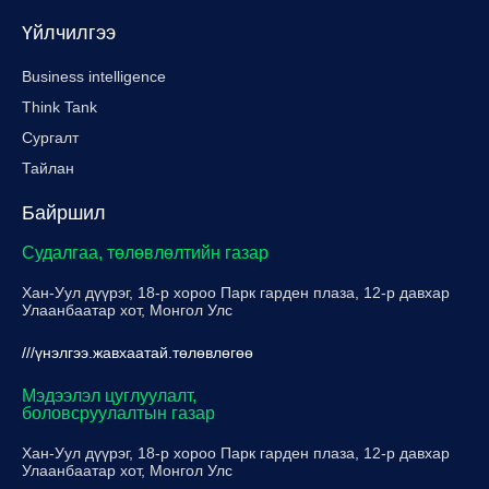
Үйлчилгээ
Business intelligence
Think Tank
Сургалт
Тайлан
Байршил
Судалгаа, төлөвлөлтийн газар
Хан-Уул дүүрэг, 18-р хороо Парк гарден плаза, 12-р давхар
Улаанбаатар хот, Монгол Улс
///үнэлгээ.жавхаатай.төлөвлөгөө
Мэдээлэл цуглуулалт,
боловсруулалтын газар
Хан-Уул дүүрэг, 18-р хороо Парк гарден плаза, 12-р давхар
Улаанбаатар хот, Монгол Улс