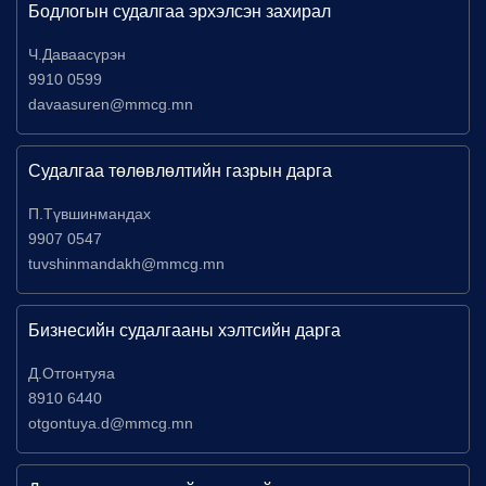
Бодлогын судалгаа эрхэлсэн захирал
Ч.Даваасүрэн
9910 0599
davaasuren@mmcg.mn
Судалгаа төлөвлөлтийн газрын дарга
П.Түвшинмандах
9907 0547
tuvshinmandakh@mmcg.mn
Бизнесийн судалгааны хэлтсийн дарга
Д.Отгонтуяа
8910 6440
otgontuya.d@mmcg.mn