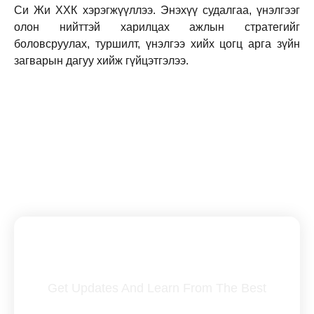
Си Жи ХХК хэрэгжүүллээ. Энэхүү судалгаа, үнэлгээг
олон нийттэй харилцах ажлын стратегийг
боловсруулах, туршилт, үнэлгээ хийх цогц арга зүйн
загварын дагуу хийж гүйцэтгэлээ.
Subscribe To Our Newsletter
Get Updates And Learn From The Best