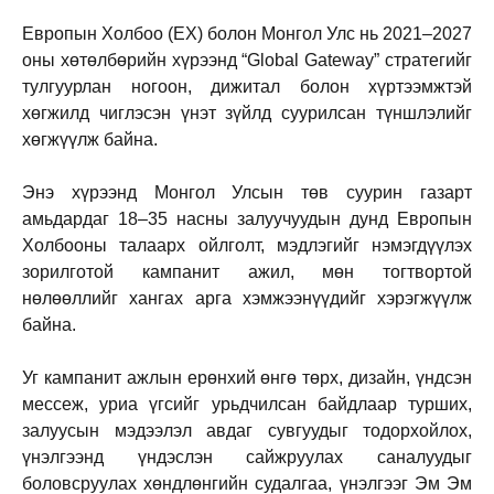
Европын Холбоо (ЕХ) болон Монгол Улс нь 2021–2027
оны хөтөлбөрийн хүрээнд “Global Gateway” стратегийг
тулгуурлан ногоон, дижитал болон хүртээмжтэй
хөгжилд чиглэсэн үнэт зүйлд суурилсан түншлэлийг
хөгжүүлж байна.
Энэ хүрээнд Монгол Улсын төв суурин газарт
амьдардаг 18–35 насны залуучуудын дунд Европын
Холбооны талаарх ойлголт, мэдлэгийг нэмэгдүүлэх
зорилготой кампанит ажил, мөн тогтвортой
нөлөөллийг хангах арга хэмжээнүүдийг хэрэгжүүлж
байна.
Уг кампанит ажлын ерөнхий өнгө төрх, дизайн, үндсэн
мессеж, уриа үгсийг урьдчилсан байдлаар турших,
залуусын мэдээлэл авдаг сувгуудыг тодорхойлох,
үнэлгээнд үндэслэн сайжруулах саналуудыг
боловсруулах хөндлөнгийн судалгаа, үнэлгээг Эм Эм