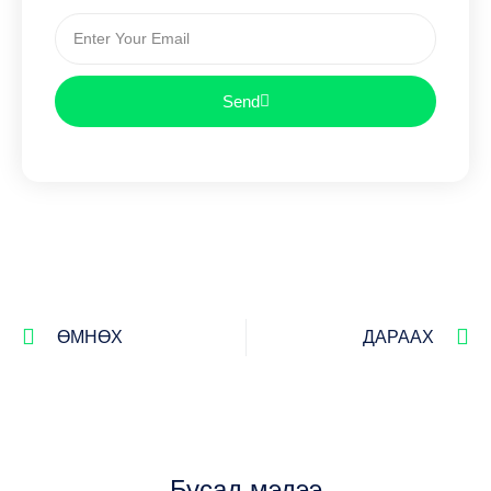
Send
ӨМНӨХ
ДАРААХ
Бусад мэдээ