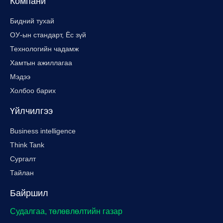
Компани
Бидний тухай
ОУ-ын стандарт, Ёс зүй
Технологийн чадамж
Хамтын ажиллагаа
Мэдээ
Холбоо барих
Үйлчилгээ
Business intelligence
Think Tank
Сургалт
Тайлан
Байршил
Судалгаа, төлөвлөлтийн газар