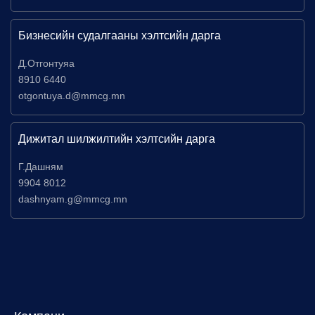
Бизнесийн судалгааны хэлтсийн дарга
Д.Отгонтуяа
8910 6440
otgontuya.d@mmcg.mn
Дижитал шилжилтийн хэлтсийн дарга
Г.Дашням
9904 8012
dashnyam.g@mmcg.mn