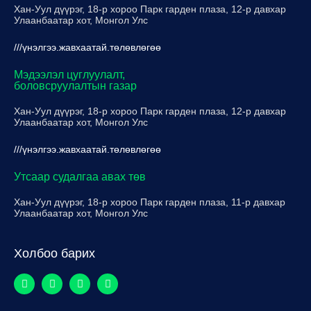
Хан-Уул дүүрэг, 18-р хороо Парк гарден плаза, 12-р давхар
Улаанбаатар хот, Монгол Улс
///үнэлгээ.жавхаатай.төлөвлөгөө
Мэдээлэл цуглуулалт,
боловсруулалтын газар
Хан-Уул дүүрэг, 18-р хороо Парк гарден плаза, 12-р давхар
Улаанбаатар хот, Монгол Улс
///үнэлгээ.жавхаатай.төлөвлөгөө
Утсаар судалгаа авах төв
Хан-Уул дүүрэг, 18-р хороо Парк гарден плаза, 11-р давхар
Улаанбаатар хот, Монгол Улс
Холбоо барих