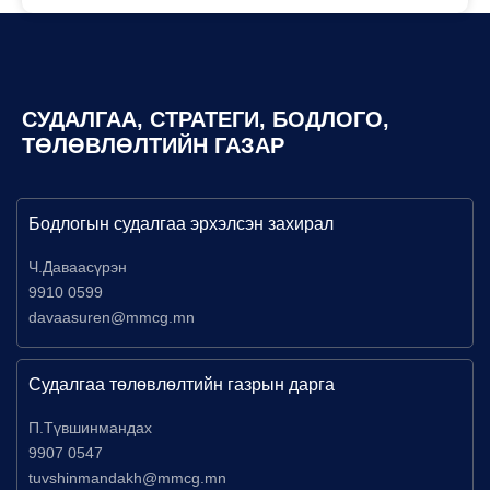
СУДАЛГАА, СТРАТЕГИ, БОДЛОГО,
ТӨЛӨВЛӨЛТИЙН ГАЗАР
Бодлогын судалгаа эрхэлсэн захирал
Ч.Даваасүрэн
9910 0599
davaasuren@mmcg.mn
Судалгаа төлөвлөлтийн газрын дарга
П.Түвшинмандах
9907 0547
tuvshinmandakh@mmcg.mn