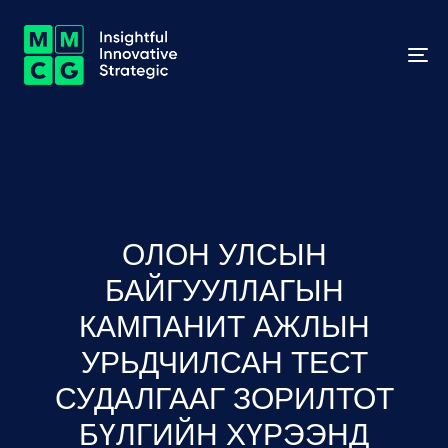
To
na
ОЛОН УЛСЫН
БАЙГУУЛЛАГЫН
КАМПАНИТ АЖЛЫН
УРЬДЧИЛСАН ТЕСТ
СУДАЛГААГ ЗОРИЛТОТ
БҮЛГИЙН ХҮРЭЭНД