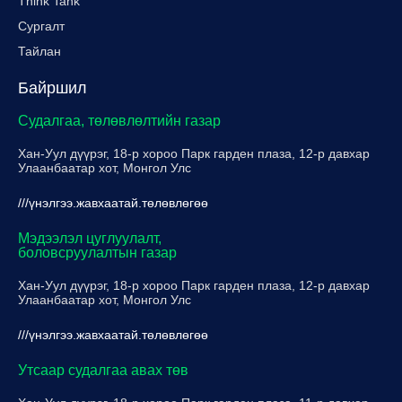
Think Tank
Сургалт
Тайлан
Байршил
Судалгаа, төлөвлөлтийн газар
Хан-Уул дүүрэг, 18-р хороо Парк гарден плаза, 12-р давхар
Улаанбаатар хот, Монгол Улс
///үнэлгээ.жавхаатай.төлөвлөгөө
Мэдээлэл цуглуулалт,
боловсруулалтын газар
Хан-Уул дүүрэг, 18-р хороо Парк гарден плаза, 12-р давхар
Улаанбаатар хот, Монгол Улс
///үнэлгээ.жавхаатай.төлөвлөгөө
Утсаар судалгаа авах төв