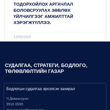
ТОДОРХОЙЛОХ АРГАЧЛАЛ
БОЛОВСРУУЛАХ ЗӨВЛӨХ
ҮЙЛЧИЛГЭЭГ АМЖИЛТТАЙ
ХЭРЭГЖҮҮЛЛЭЭ.
12/05/2025
СУДАЛГАА, СТРАТЕГИ, БОДЛОГО,
ТӨЛӨВЛӨЛТИЙН ГАЗАР
Бодлогын судалгаа эрхэлсэн захирал
Ч.Даваасүрэн
9910 0599
davaasuren@mmcg.mn