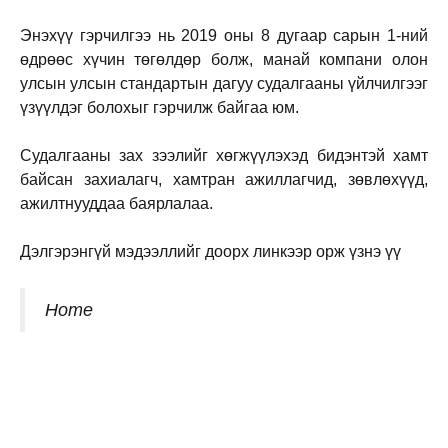
Энэхүү гэрчилгээ нь 2019 оны 8 дугаар сарын 1-ний
өдрөөс хүчин төгөлдөр болж, манай компани олон
улсын улсын стандартын дагуу судалгааны үйлчилгээг
үзүүлдэг болохыг гэрчилж байгаа юм.
Судалгааны зах зээлийг хөгжүүлэхэд бидэнтэй хамт
байсан захиалагч, хамтран ажиллагчид, зөвлөхүүд,
ажилтнууддаа баярлалаа.
Дэлгэрэнгүй мэдээллийг доорх линкээр орж үзнэ үү
Home