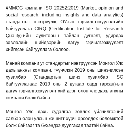
#MMCG компани ISO 20252:2019 (Market, opinion and
social research, including insights and data analytics)
стандартыг нэвтрүүлж, ОУ-ын гэрчилгээжүүлэлтийн
байгууллага CIRQ (Certification Institute for Research
Quality)-ийн аудиторын тайлан дүгнэлт, удирдах
зөвлөлийн шийдвэрийн дагуу гэрчилгээжүүлэлт
хийгдсэн байгууллага боллоо.
Манай компани уг стандартыг нэвтрүүлсэн Монгол Улс
дахь анхны компани, түүнчлэн 2019 оны шинэчилсэн
хувилбар (Стандартын шинэ хувилбар ISO
байгууллагаас 2019 оны 2 дугаар сард гарсан)-ын
дагуу гэрчилгээжүүлэлт хийгдсэн олон улс дахь анхны
компани болж байна.
Монгол Улс дахь судалгаа зөвлөх үйлчилгээний
салбар олон улсын жишигт хүрч, өрсөлдөх боломжтой
болж байгааг та бүхэндээ дуулгахад таатай байна.