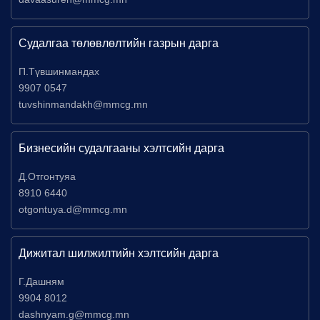
Судалгаа төлөвлөлтийн газрын дарга
П.Түвшинмандах
9907 0547
tuvshinmandakh@mmcg.mn
Бизнесийн судалгааны хэлтсийн дарга
Д.Отгонтуяа
8910 6440
otgontuya.d@mmcg.mn
Дижитал шилжилтийн хэлтсийн дарга
Г.Дашням
9904 8012
dashnyam.g@mmcg.mn