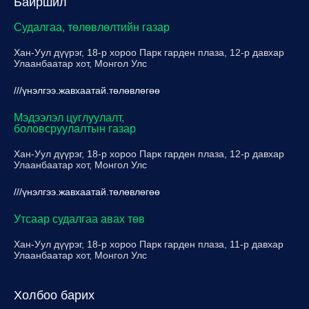
Байршил
Судалгаа, төлөвлөлтийн газар
Хан-Уул дүүрэг, 18-р хороо Парк гарден плаза, 12-р давхар
Улаанбаатар хот, Монгол Улс
///үнэлгээ.жавхаатай.төлөвлөгөө
Мэдээлэл цуглуулалт,
боловсруулалтын газар
Хан-Уул дүүрэг, 18-р хороо Парк гарден плаза, 12-р давхар
Улаанбаатар хот, Монгол Улс
///үнэлгээ.жавхаатай.төлөвлөгөө
Утсаар судалгаа авах төв
Хан-Уул дүүрэг, 18-р хороо Парк гарден плаза, 11-р давхар
Улаанбаатар хот, Монгол Улс
Холбоо барих