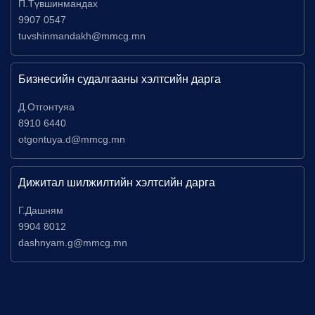
П.Түвшинмандах
9907 0547
tuvshinmandakh@mmcg.mn
Бизнесийн судалгааны хэлтсийн дарга
Д.Отгонтуяа
8910 6440
otgontuya.d@mmcg.mn
Дижитал шилжилтийн хэлтсийн дарга
Г.Дашням
9904 8012
dashnyam.g@mmcg.mn