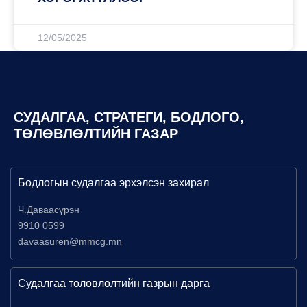
12/05/2025
СУДАЛГАА, СТРАТЕГИ, БОДЛОГО,
ТӨЛӨВЛӨЛТИЙН ГАЗАР
Бодлогын судалгаа эрхэлсэн захирал
Ч.Даваасүрэн
9910 0599
davaasuren@mmcg.mn
Судалгаа төлөвлөлтийн газрын дарга