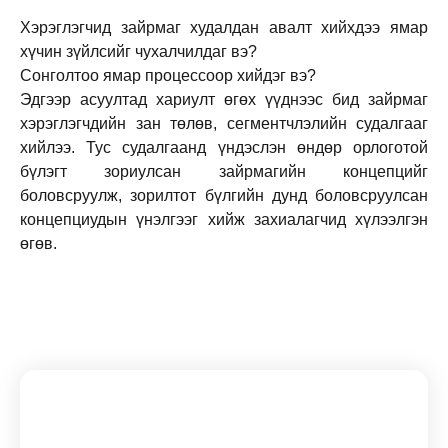
Хэрэглэгчид зайрмаг худалдан авалт хийхдээ ямар
хүчин зүйлсийг чухалчилдаг вэ?
Сонголтоо ямар процессоор хийдэг вэ?
Эдгээр асуултад хариулт өгөх үүднээс бид зайрмаг
хэрэглэгчдийн зан төлөв, сегментчлэлийн судалгааг
хийлээ. Тус судалгаанд үндэслэн өндөр орлоготой
бүлэгт зориулсан зайрмагийн концепцийг
боловсруулж, зорилтот бүлгийн дунд боловсруулсан
концепциудын үнэлгээг хийж захиалагчид хүлээлгэн
өгөв.
Subscribe To Our Newsletter