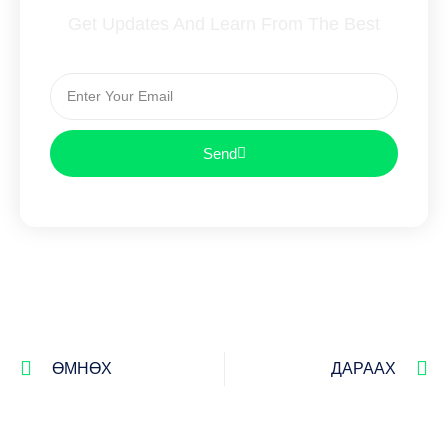
Get Updates And Learn From The Best
Send
ӨМНӨХ
ДАРААХ