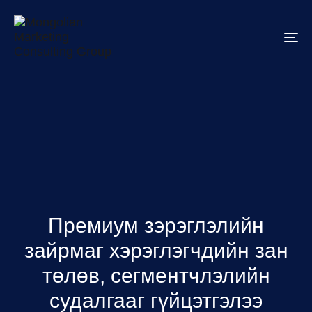
To
na
Премиум зэрэглэлийн
зайрмаг хэрэглэгчдийн зан
төлөв, сегментчлэлийн
судалгааг гүйцэтгэлээ