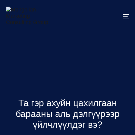
To
na
Та гэр ахуйн цахилгаан
барааны аль дэлгүүрээр
үйлчлүүлдэг вэ?