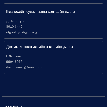
Бизнесийн судалгааны хэлтсийн дарга
Д.Отгонтуяа
8910 6440
otgontuya.d@mmcg.mn
Дижитал шилжилтийн хэлтсийн дарга
Г.Дашням
9904 8012
dashnyam.g@mmcg.mn