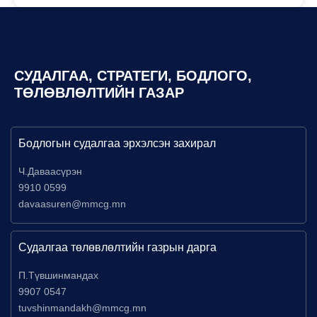
СУДАЛГАА, СТРАТЕГИ, БОДЛОГО,
ТӨЛӨВЛӨЛТИЙН ГАЗАР
Бодлогын судалгаа эрхэлсэн захирал
Ч.Даваасүрэн
9910 0599
davaasuren@mmcg.mn
Судалгаа төлөвлөлтийн газрын дарга
П.Түвшинмандах
9907 0547
tuvshinmandakh@mmcg.mn