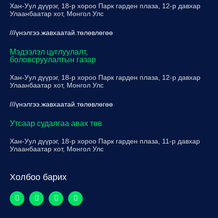
Хан-Уул дүүрэг, 18-р хороо Парк гарден плаза, 12-р давхар
Улаанбаатар хот, Монгол Улс
///үнэлгээ.жавхаатай.төлөвлөгөө
Мэдээлэл цуглуулалт,
боловсруулалтын газар
Хан-Уул дүүрэг, 18-р хороо Парк гарден плаза, 12-р давхар
Улаанбаатар хот, Монгол Улс
///үнэлгээ.жавхаатай.төлөвлөгөө
Утсаар судалгаа авах төв
Хан-Уул дүүрэг, 18-р хороо Парк гарден плаза, 11-р давхар
Улаанбаатар хот, Монгол Улс
Холбоо барих