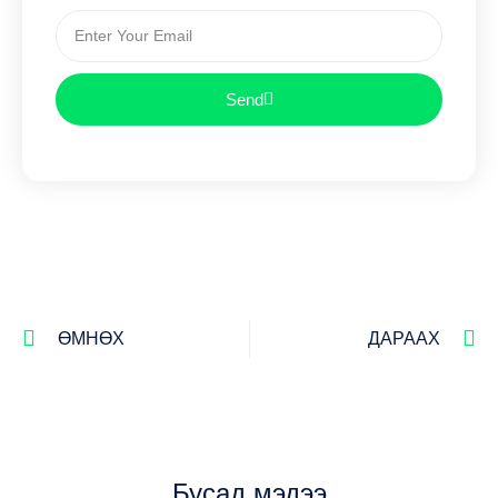
Send
ӨМНӨХ
ДАРААХ
Бусад мэдээ