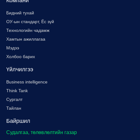
Компани
Бидний тухай
ОУ-ын стандарт, Ёс зүй
Технологийн чадамж
Хамтын ажиллагаа
Мэдээ
Холбоо барих
Үйлчилгээ
Business intelligence
Think Tank
Сургалт
Тайлан
Байршил
Судалгаа, төлөвлөлтийн газар