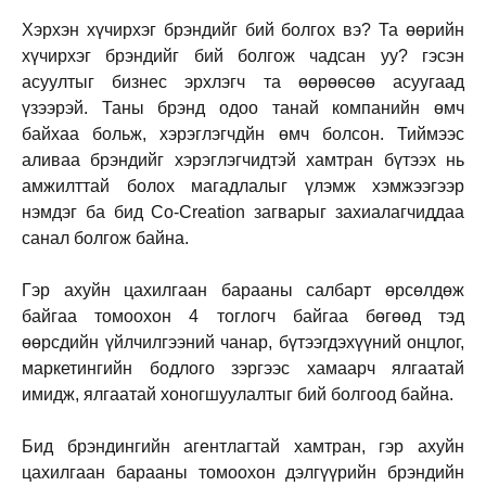
Хэрхэн хүчирхэг брэндийг бий болгох вэ? Та өөрийн
хүчирхэг брэндийг бий болгож чадсан уу? гэсэн
асуултыг бизнес эрхлэгч та өөрөөсөө асуугаад
үзээрэй. Таны брэнд одоо танай компанийн өмч
байхаа больж, хэрэглэгчдйн өмч болсон. Тиймээс
аливаа брэндийг хэрэглэгчидтэй хамтран бүтээх нь
амжилттай болох магадлалыг үлэмж хэмжээгээр
нэмдэг ба бид Co-Creation загварыг захиалагчиддаа
санал болгож байна.
Гэр ахуйн цахилгаан барааны салбарт өрсөлдөж
байгаа томоохон 4 тоглогч байгаа бөгөөд тэд
өөрсдийн үйлчилгээний чанар, бүтээгдэхүүний онцлог,
маркетингийн бодлого зэргээс хамаарч ялгаатай
имидж, ялгаатай хоногшуулалтыг бий болгоод байна.
Бид брэндингийн агентлагтай хамтран, гэр ахуйн
цахилгаан барааны томоохон дэлгүүрийн брэндийн