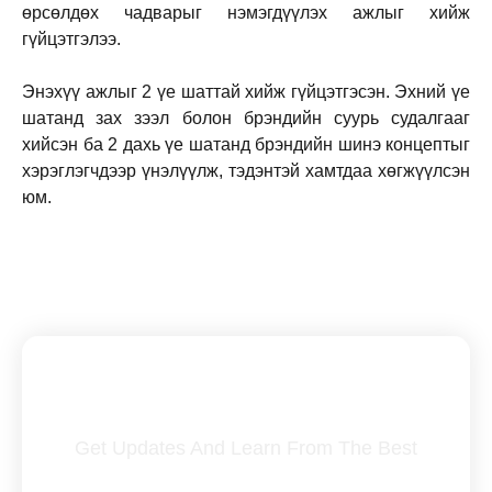
өрсөлдөх чадварыг нэмэгдүүлэх ажлыг хийж
гүйцэтгэлээ.
Энэхүү ажлыг 2 үе шаттай хийж гүйцэтгэсэн. Эхний үе
шатанд зах зээл болон брэндийн суурь судалгааг
хийсэн ба 2 дахь үе шатанд брэндийн шинэ концептыг
хэрэглэгчдээр үнэлүүлж, тэдэнтэй хамтдаа хөгжүүлсэн
юм.
Subscribe To Our Newsletter
Get Updates And Learn From The Best