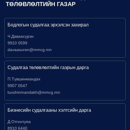
ТӨЛӨВЛӨЛТИЙН ГАЗАР
Бодлогын судалгаа эрхэлсэн захирал
Ч.Даваасүрэн
9910 0599
davaasuren@mmcg.mn
Судалгаа төлөвлөлтийн газрын дарга
П.Түвшинмандах
9907 0547
tuvshinmandakh@mmcg.mn
Бизнесийн судалгааны хэлтсийн дарга
Д.Отгонтуяа
8910 6440