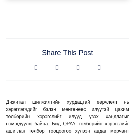
Share This Post
Дижитал шилжилтийн хурдацтай өөрчлөлт нь
хэрэглэгчдийг бэлэн мөнгөнөөс илүүтэй цахим
төлбөрийн хэрэгслийг илүүд үзэх хандлагыг
нэмэгдүүлж байна. Бид QPAY төлбөрийн хэрэгслийг
ашиглан төлбөр тооцоогоо хүлээн авдаг мерчант