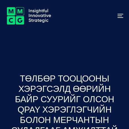
To
na
ТӨЛБӨР ТООЦООНЫ
ХЭРЭГСЭЛД ӨӨРИЙН
БАЙР СУУРИЙГ ОЛСОН
QPAY ХЭРЭГЛЭГЧИЙН
БОЛОН МЕРЧАНТЫН