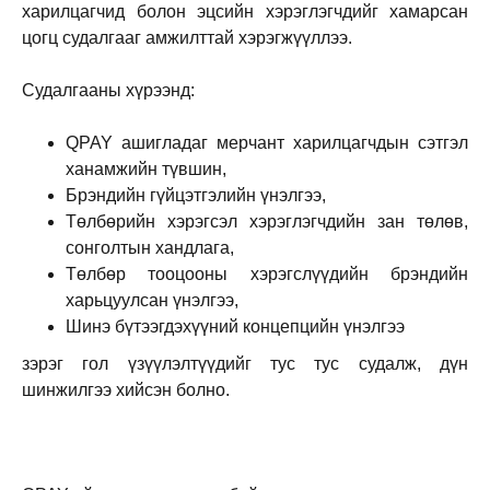
харилцагчид болон эцсийн хэрэглэгчдийг хамарсан
цогц судалгааг амжилттай хэрэгжүүллээ.
Судалгааны хүрээнд:
QPAY ашигладаг мерчант харилцагчдын сэтгэл
ханамжийн түвшин,
Брэндийн гүйцэтгэлийн үнэлгээ,
Төлбөрийн хэрэгсэл хэрэглэгчдийн зан төлөв,
сонголтын хандлага,
Төлбөр тооцооны хэрэгслүүдийн брэндийн
харьцуулсан үнэлгээ,
Шинэ бүтээгдэхүүний концепцийн үнэлгээ
зэрэг гол үзүүлэлтүүдийг тус тус судалж, дүн
шинжилгээ хийсэн болно.