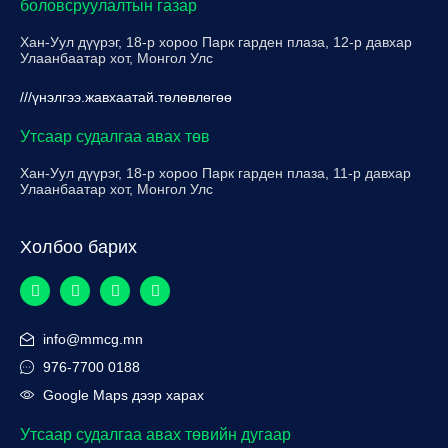
боловсруулалтын газар
Хан-Уул дүүрэг, 18-р хороо Парк гарден плаза, 12-р давхар
Улаанбаатар хот, Монгол Улс
///үнэлгээ.жавхаатай.төлөвлөгөө
Утсаар судалгаа авах төв
Хан-Уул дүүрэг, 18-р хороо Парк гарден плаза, 11-р давхар
Улаанбаатар хот, Монгол Улс
Холбоо барих
info@mmcg.mn
976-7700 0188
Google Maps дээр харах
Утсаар судалгаа авах төвийн дугаар