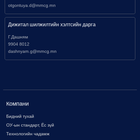
otgontuya.d@mmcg.mn
Дижитал шилжилтийн хэлтсийн дарга
Г.Дашням
9904 8012
dashnyam.g@mmcg.mn
Компани
Бидний тухай
ОУ-ын стандарт, Ёс зүй
Технологийн чадамж