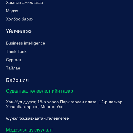
Хамтын ажиллагаа
Мэдээ
Холбоо барих
Үйлчилгээ
Business intelligence
Think Tank
Сургалт
Тайлан
Байршил
Судалгаа, төлөвлөлтийн газар
Хан-Уул дүүрэг, 18-р хороо Парк гарден плаза, 12-р давхар
Улаанбаатар хот, Монгол Улс
///үнэлгээ.жавхаатай.төлөвлөгөө
Мэдээлэл цуглуулалт,