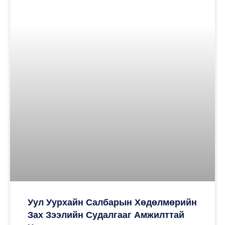
Уул Уурхайн Салбарын Хөдөлмөрийн
Зах Зээлийн Судалгааг Амжилттай