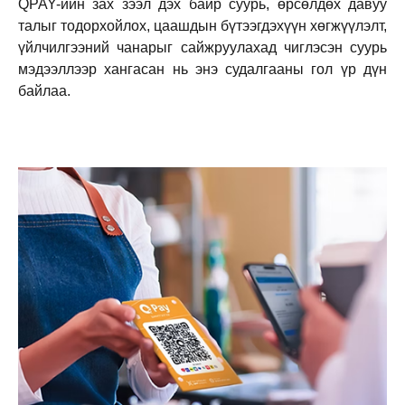
QPAY-ийн зах зээл дэх байр суурь, өрсөлдөх давуу
талыг тодорхойлох, цаашдын бүтээгдэхүүн хөгжүүлэлт,
үйлчилгээний чанарыг сайжруулахад чиглэсэн суурь
мэдээллээр хангасан нь энэ судалгааны гол үр дүн
байлаа.