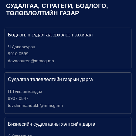
СУДАЛГАА, СТРАТЕГИ, БОДЛОГО,
ТӨЛӨВЛӨЛТИЙН ГАЗАР
Бодлогын судалгаа эрхэлсэн захирал
Ч.Даваасүрэн
9910 0599
davaasuren@mmcg.mn
Судалгаа төлөвлөлтийн газрын дарга
П.Түвшинмандах
9907 0547
tuvshinmandakh@mmcg.mn
Бизнесийн судалгааны хэлтсийн дарга
Д.Отгонтуяа