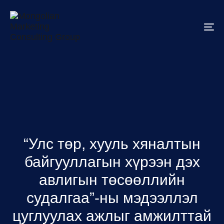
To
na
“Улс төр, хууль хяналтын
байгууллагын хүрээн дэх
авлигын төсөөллийн
судалгаа”-ны мэдээллэл
цуглуулах ажлыг амжилттай