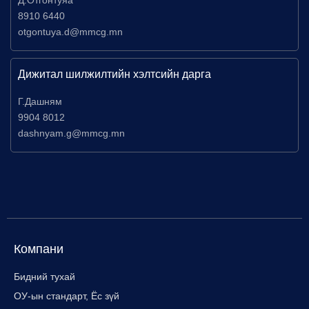
8910 6440
otgontuya.d@mmcg.mn
Дижитал шилжилтийн хэлтсийн дарга
Г.Дашням
9904 8012
dashnyam.g@mmcg.mn
Компани
Бидний тухай
ОУ-ын стандарт, Ёс зүй