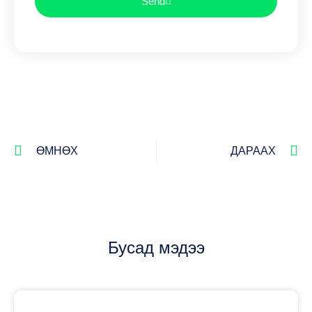
Send
ӨМНӨХ
ДАРААХ
Бусад мэдээ