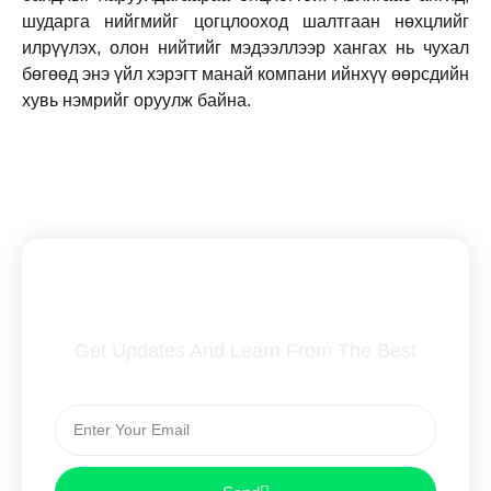
шударга нийгмийг цогцлооход шалтгаан нөхцлийг
илрүүлэх, олон нийтийг мэдээллээр хангах нь чухал
бөгөөд энэ үйл хэрэгт манай компани ийнхүү өөрсдийн
хувь нэмрийг оруулж байна.
Subscribe To Our Newsletter
Get Updates And Learn From The Best