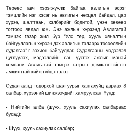
Төрөөс авч хэрэгжүүлж байгаа авлигын эсрэг
тэмцлийн нэг хэсэг нь авлигын нөхцөл байдал, цар
хүрээ, шалтгаан, хэлбэрийг бодитой, үнэн зөвөөр
тогтоох явдал юм. Энэ ажлын хүрээнд Авлигатай
тэмцэх газар жил бүр “Улс төр, хууль хяналтын
байгууллагын хүрээн дэх авлигын талаарх төсөөллийн
судалгаа”-г зохион байгуулдаг. Судалгааны мэдээлэл
цуглуулах, мэдээллийн сан үүсгэх ажлыг манай
компани Авлигатай тэмцэх газрын дэмжлэгтэйгээр
амжилттай хийж гүйцэтгэлээ.
Судалгаанд тодорхой шалгуурыг хангахуйц дараах 8
салбар, хүрээний шинжээчдийг хамруулсан. Үүнд:
• Нийтийн алба (шүүх, хууль сахиулах салбараас
бусад);
• Шүүх, хууль сахиулах салбар;