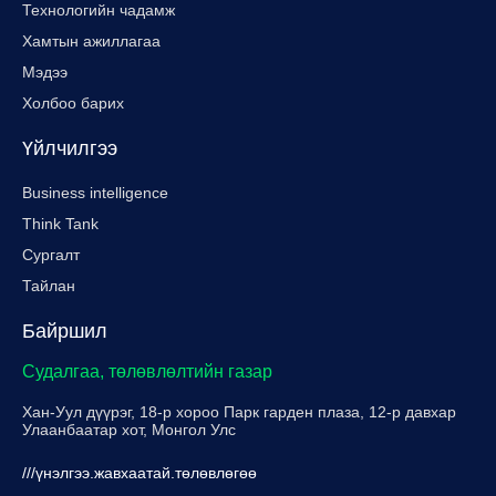
Технологийн чадамж
Хамтын ажиллагаа
Мэдээ
Холбоо барих
Үйлчилгээ
Business intelligence
Think Tank
Сургалт
Тайлан
Байршил
Судалгаа, төлөвлөлтийн газар
Хан-Уул дүүрэг, 18-р хороо Парк гарден плаза, 12-р давхар
Улаанбаатар хот, Монгол Улс
///үнэлгээ.жавхаатай.төлөвлөгөө