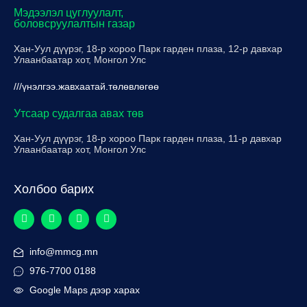
Мэдээлэл цуглуулалт,
боловсруулалтын газар
Хан-Уул дүүрэг, 18-р хороо Парк гарден плаза, 12-р давхар
Улаанбаатар хот, Монгол Улс
///үнэлгээ.жавхаатай.төлөвлөгөө
Утсаар судалгаа авах төв
Хан-Уул дүүрэг, 18-р хороо Парк гарден плаза, 11-р давхар
Улаанбаатар хот, Монгол Улс
Холбоо барих
info@mmcg.mn
976-7700 0188
Google Maps дээр харах