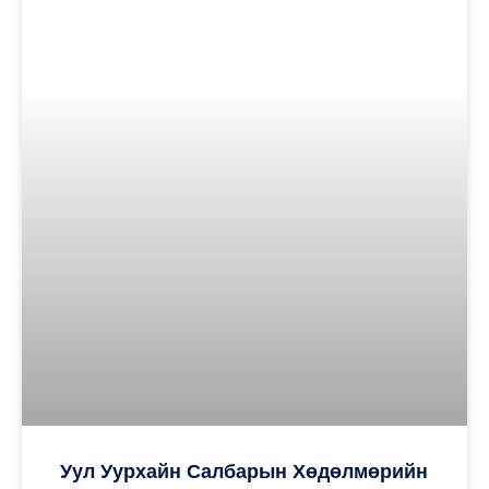
Уул Уурхайн Салбарын Хөдөлмөрийн