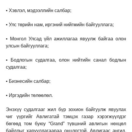
• Хэвлэл, мэдээллийн салбар;
• Улс төрийн нам, иргэний нийгмийн байгууллага;
• Монгол Улсад үйл ажиллагаа явуулж байгаа олон
улсын байгууллага;
• Бодлогын судалгаа, олон нийтийн санал бодлын
судалгаа;
• Бизнесийн салбар;
• Иргэдийн төлөөлөл.
Энэхүү судалгааг жил бүр зохион байгуулж явуулах
чиг үүргийг Авлигатай тэмцэх газар хэрэгжүүлдэг
бөгөөд том буюу “Grand” түвшний авлигын нөхцөл
байдлыг харуулдагаараа онцлогтой. Авлигаас ангид,