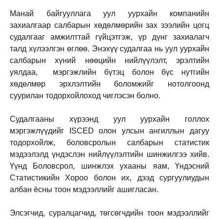
Манай байгууллага уул уурхайн компанийн
захиалгаар салбарын хөдөлмөрийн зах зээлийн цогц
судалгааг амжилттай гүйцэтгэж, үр дүнг захиалагч
талд хүлээлгэн өглөө. Энэхүү судалгаа нь уул уурхайн
салбарын хүний нөөцийн нийлүүлэлт, эрэлтийн
уялдаа, мэргэжлийн бүтэц болон бүс нутгийн
хөдөлмөр эрхлэлтийн боломжийг нотолгоонд
суурилан тодорхойлоход чиглэсэн болно.
Судалгааны хүрээнд уул уурхайн голлох
мэргэжлүүдийг ISCED олон улсын ангиллын дагуу
тодорхойлж, боловсролын салбарын статистик
мэдээлэлд үндэслэн нийлүүлэлтийн шинжилгээ хийв.
Үүнд Боловсрол, шинжлэх ухааны яам, Үндэсний
Статистикийн Хороо болон их, дээд сургуулиудын
албан ёсны тоон мэдээллийг ашигласан.
Элсэгчид, суралцагчид, төгсөгчдийн тоон мэдээллийг