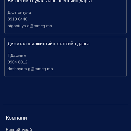
Бизнесийн судалгааны хэлтсийн дарга
Д.Отгонтуяа
8910 6440
otgontuya.d@mmcg.mn
Дижитал шилжилтийн хэлтсийн дарга
Г.Дашням
9904 8012
dashnyam.g@mmcg.mn
Компани
Бидний тухай