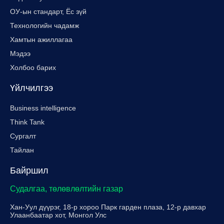
ОУ-ын стандарт, Ёс зүй
Технологийн чадамж
Хамтын ажиллагаа
Мэдээ
Холбоо барих
Үйлчилгээ
Business intelligence
Think Tank
Сургалт
Тайлан
Байршил
Судалгаа, төлөвлөлтийн газар
Хан-Уул дүүрэг, 18-р хороо Парк гарден плаза, 12-р давхар
Улаанбаатар хот, Монгол Улс