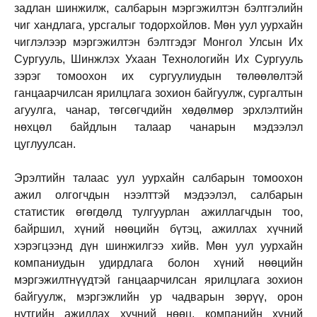
задлан шинжилж, салбарын мэргэжилтэн бэлтгэлийн
чиг хандлага, урсгалыг тодорхойлов. Мөн уул уурхайн
чиглэлээр мэргэжилтэн бэлтгэдэг Монгол Улсын Их
Сургууль, Шинжлэх Ухаан Технологийн Их Сургууль
зэрэг томоохон их сургуулиудын төлөөлөлтэй
ганцаарчилсан ярилцлага зохион байгуулж, сургалтын
агуулга, чанар, төгсөгчдийн хөдөлмөр эрхлэлтийн
нөхцөл байдлын талаар чанарын мэдээлэл
цуглуулсан.
Эрэлтийн талаас уул уурхайн салбарын томоохон
ажил олгогчдын нээлттэй мэдээлэл, салбарын
статистик өгөгдөлд тулгуурлан ажиллагчдын тоо,
байршил, хүний нөөцийн бүтэц, ажиллах хүчний
хэрэгцээнд дүн шинжилгээ хийв. Мөн уул уурхайн
компаниудын удирдлага болон хүний нөөцийн
мэргэжилтнүүдтэй ганцаарчилсан ярилцлага зохион
байгуулж, мэргэжлийн ур чадварын зөрүү, орон
нутгийн ажиллах хүчний нөөц, компанийн хүний