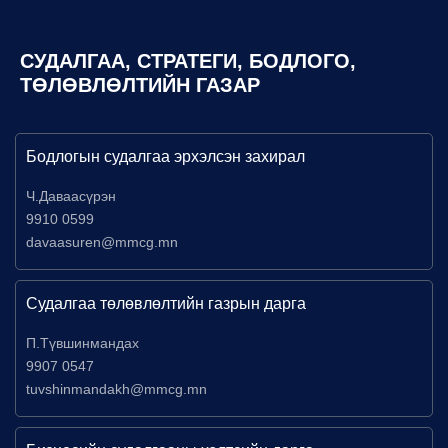
СУДАЛГАА, СТРАТЕГИ, БОДЛОГО,
ТӨЛӨВЛӨЛТИЙН ГАЗАР
Бодлогын судалгаа эрхэлсэн захирал
Ч.Даваасүрэн
9910 0599
davaasuren@mmcg.mn
Судалгаа төлөвлөлтийн газрын дарга
П.Түвшинмандах
9907 0547
tuvshinmandakh@mmcg.mn