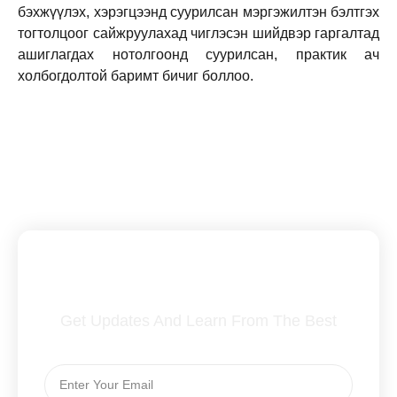
бэхжүүлэх, хэрэгцээнд суурилсан мэргэжилтэн бэлтгэх
тогтолцоог сайжруулахад чиглэсэн шийдвэр гаргалтад
ашиглагдах нотолгоонд суурилсан, практик ач
холбогдолтой баримт бичиг боллоо.
Subscribe To Our Newsletter
Get Updates And Learn From The Best