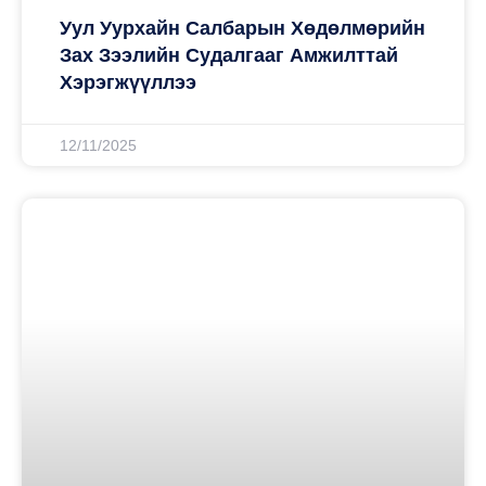
Уул Уурхайн Салбарын Хөдөлмөрийн
Зах Зээлийн Судалгааг Амжилттай
Хэрэгжүүллээ
12/11/2025