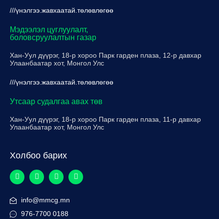
///үнэлгээ.жавхаатай.төлөвлөгөө
Мэдээлэл цуглуулалт,
боловсруулалтын газар
Хан-Уул дүүрэг, 18-р хороо Парк гарден плаза, 12-р давхар
Улаанбаатар хот, Монгол Улс
///үнэлгээ.жавхаатай.төлөвлөгөө
Утсаар судалгаа авах төв
Хан-Уул дүүрэг, 18-р хороо Парк гарден плаза, 11-р давхар
Улаанбаатар хот, Монгол Улс
Холбоо барих
info@mmcg.mn
976-7700 0188