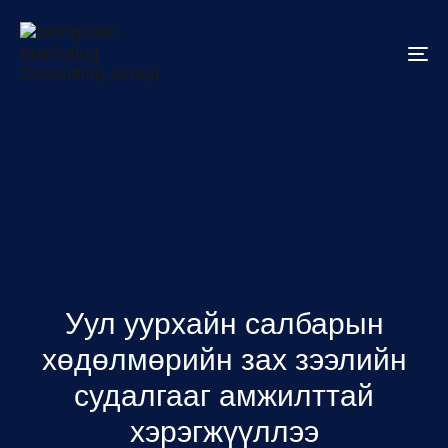
To
na
Уул уурхайн салбарын
хөдөлмөрийн зах зээлийн
судалгааг амжилттай
хэрэгжүүллээ