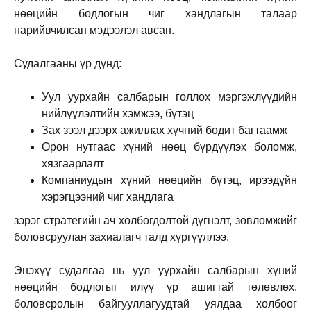
нөөцийн бодлогын чиг хандлагын талаар
нарийвчилсан мэдээлэл авсан.
Судалгааны үр дүнд:
Уул уурхайн салбарын голлох мэргэжлүүдийн
нийлүүлэлтийн хэмжээ, бүтэц
Зах зээл дээрх ажиллах хүчний бодит багтаамж
Орон нутгаас хүний нөөц бүрдүүлэх боломж,
хязгаарлалт
Компаниудын хүний нөөцийн бүтэц, ирээдүйн
хэрэгцээний чиг хандлага
зэрэг стратегийн ач холбогдолтой дүгнэлт, зөвлөмжийг
боловсруулан захиалагч талд хүргүүллээ.
Энэхүү судалгаа нь уул уурхайн салбарын хүний
нөөцийн бодлогыг илүү үр ашигтай төлөвлөх,
боловсролын байгууллагуудтай уялдаа холбоог