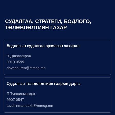
СУДАЛГАА, СТРАТЕГИ, БОДЛОГО,
ТӨЛӨВЛӨЛТИЙН ГАЗАР
Бодлогын судалгаа эрхэлсэн захирал
Ч.Даваасүрэн
9910 0599
davaasuren@mmcg.mn
Судалгаа төлөвлөлтийн газрын дарга
П.Түвшинмандах
9907 0547
tuvshinmandakh@mmcg.mn