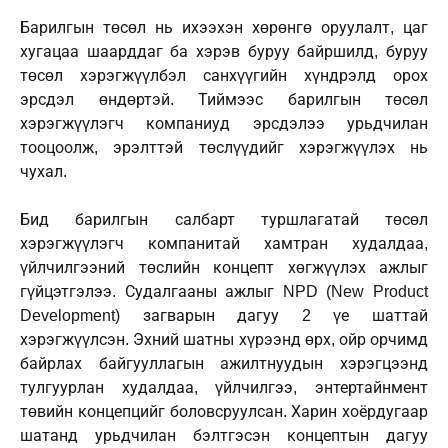
Барилгын төсөл нь ихээхэн хөрөнгө оруулалт, цаг
хугацаа шаарддаг ба хэрэв буруу байршилд, буруу
төсөл хэрэгжүүлбэл санхүүгийн хүндрэлд орох
эрсдэл өндөртэй. Тиймээс барилгын төсөл
хэрэгжүүлэгч компаниуд эрсдэлээ урьдчилан
тооцоолж, эрэлттэй төслүүдийг хэрэгжүүлэх нь
чухал.
Бид барилгын салбарт туршлагатай төсөл
хэрэгжүүлэгч компанитай хамтран худалдаа,
үйлчилгээний төслийн концепт хөгжүүлэх ажлыг
гүйцэтгэлээ. Судалгааны ажлыг NPD (New Product
Development) загварын дагуу 2 үе шаттай
хэрэгжүүлсэн. Эхний шатны хүрээнд өрх, ойр орчимд
байрлах байгууллагын ажилтнуудын хэрэгцээнд
тулгуурлан худалдаа, үйлчилгээ, энтертайнмент
төвийн концепцийг боловсруулсан. Харин хоёрдугаар
шатанд урьдчилан бэлтгэсэн концептын дагуу