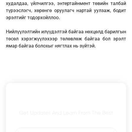
худалдаа, үйлчилгээ, энтертайнмент төвийн талбай
түрээслэгч, хөрөнгө оруулагч нартай уулзаж, бодит
эрэлтийг тодорхойллоо.
Нийлүүлэлтийн илүүдэлтэй байгаа нөхцөлд барилгын
төсөл хэрэгжүүлэхээр төлөвлөж байгаа бол эрэлт
ямар байгаа болохыг нягтлах нь зүйтэй.
Subscribe To Our Newsletter
Get Updates And Learn From The Best