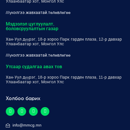
Улаанбаатар хот, Монгол Улс
///үнэлгээ.жавхаатай.төлөвлөгөө
Мэдээлэл цуглуулалт,
боловсруулалтын газар
Хан-Уул дүүрэг, 18-р хороо Парк гарден плаза, 12-р давхар
Улаанбаатар хот, Монгол Улс
///үнэлгээ.жавхаатай.төлөвлөгөө
Утсаар судалгаа авах төв
Хан-Уул дүүрэг, 18-р хороо Парк гарден плаза, 11-р давхар
Улаанбаатар хот, Монгол Улс
Холбоо барих
info@mmcg.mn