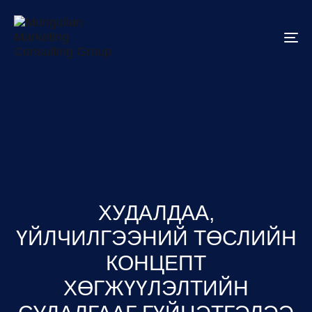
To
na
ХУДАЛДАА,
ҮЙЛЧИЛГЭЭНИЙ ТӨСЛИЙН
КОНЦЕПТ
ХӨГЖҮҮЛЭЛТИЙН