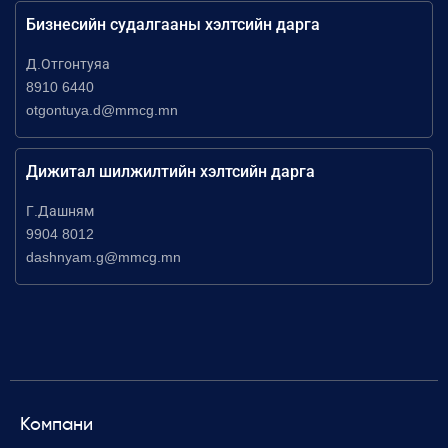
Бизнесийн судалгааны хэлтсийн дарга
Д.Отгонтуяа
8910 6440
otgontuya.d@mmcg.mn
Дижитал шилжилтийн хэлтсийн дарга
Г.Дашням
9904 8012
dashnyam.g@mmcg.mn
Компани