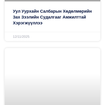
Уул Уурхайн Салбарын Хөдөлмөрийн
Зах Зээлийн Судалгааг Амжилттай
Хэрэгжүүллээ
12/11/2025