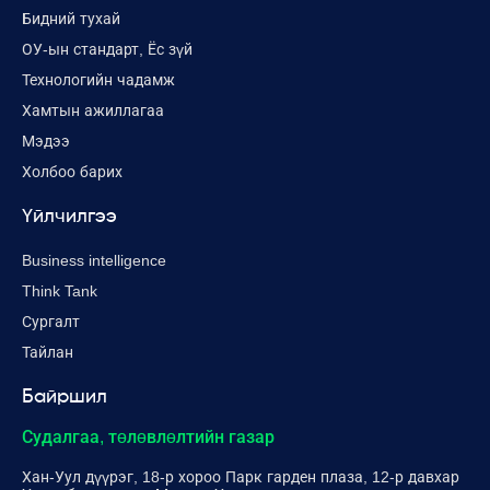
Бидний тухай
ОУ-ын стандарт, Ёс зүй
Технологийн чадамж
Хамтын ажиллагаа
Мэдээ
Холбоо барих
Үйлчилгээ
Business intelligence
Think Tank
Сургалт
Тайлан
Байршил
Судалгаа, төлөвлөлтийн газар
Хан-Уул дүүрэг, 18-р хороо Парк гарден плаза, 12-р давхар