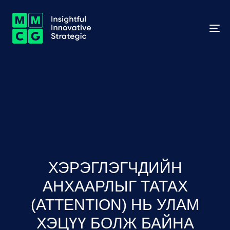
To
na
ХЭРЭГЛЭГЧДИЙН
АНХААРЛЫГ ТАТАХ
(ATTENTION) НЬ УЛАМ
ХЭЦҮҮ БОЛЖ БАЙНА