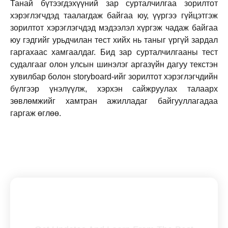
Танай бүтээгдэхүүний зар сурталчилгаа зорилтот
хэрэглэгчдэд таалагдаж байгаа юу, үүргээ гүйцэтгэж
зорилтот хэрэглэгчдэд мэдээлэл хүргэж чадаж байгаа
юу гэдгийг урьдчилан тест хийх нь таныг үргүй зардал
гаргахаас хамгаалдаг. Бид зар сурталчилгааны тест
судалгааг олон улсын шинэлэг аргазүйн дагуу текстэн
хувилбар болон storyboard-ийг зорилтот хэрэглэгчдийн
бүлгээр үнэлүүлж, хэрхэн сайжруулах талаарх
зөвлөмжийг хамтран ажилладаг байгууллагадаа
гаргаж өглөө.
Subscribe To Our Newsletter