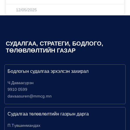
12/05/2025
СУДАЛГАА, СТРАТЕГИ, БОДЛОГО,
ТӨЛӨВЛӨЛТИЙН ГАЗАР
Бодлогын судалгаа эрхэлсэн захирал
Ч.Даваасүрэн
9910 0599
davaasuren@mmcg.mn
Судалгаа төлөвлөлтийн газрын дарга
П.Түвшинмандах