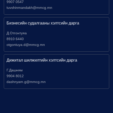
9907 0547
tuvshinmandakh@mmcg.mn
Бизнесийн судалгааны хэлтсийн дарга
Д.Отгонтуяа
8910 6440
otgontuya.d@mmcg.mn
Дижитал шилжилтийн хэлтсийн дарга
Г.Дашням
9904 8012
dashnyam.g@mmcg.mn