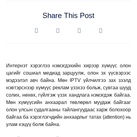
Share This Post
Интернэт хэрэглээ нэмэгдэхийн хирээр хүмүүс олон
цагийг сошиал медиад зарцуулж, олон эх үүсвэрээс
мэдээлэл авч байна. Мөн IPTV үйлчилгээ зах зээлд
нэвтэрснээр хүмүүс реклам үзэхээ больж, сувгаа шууд
солих, нөхөх, гүйлгэж үзэх хандлага нэмэгдэж байгаа.
Мөн хүмүүсийн анхаарал төвлөрөл муудаж байгааг
олон улсын судалгааны тайлангуудаас харж болохоор
байгаа ба хэрэглэгчдийн анхаарлыг татах (attention) нь
улам хэцүү болж байна.