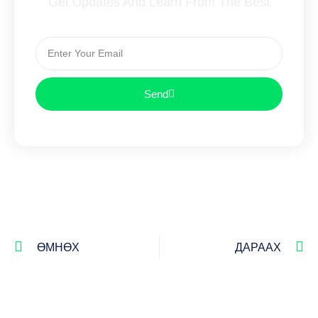
Get Updates And Learn From The Best
Send
ӨМНӨХ
ДАРААХ