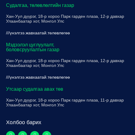
Судалгаа, төлөвлөлтийн газар
Хан-Уул дүүрэг, 18-р хороо Парк гарден плаза, 12-р давхар
Улаанбаатар хот, Монгол Улс
///үнэлгээ.жавхаатай.төлөвлөгөө
Мэдээлэл цуглуулалт,
боловсруулалтын газар
Хан-Уул дүүрэг, 18-р хороо Парк гарден плаза, 12-р давхар
Улаанбаатар хот, Монгол Улс
///үнэлгээ.жавхаатай.төлөвлөгөө
Утсаар судалгаа авах төв
Хан-Уул дүүрэг, 18-р хороо Парк гарден плаза, 11-р давхар
Улаанбаатар хот, Монгол Улс
Холбоо барих