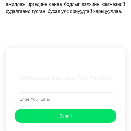
ажиллаж иргэдийн санаа бодлыг дэлхийн хэмжээний
судалгаанд тусган, бусад улс орнуудтай харьцууллаа.
Subscribe To Our Newsletter
Get Updates And Learn From The Best
Send