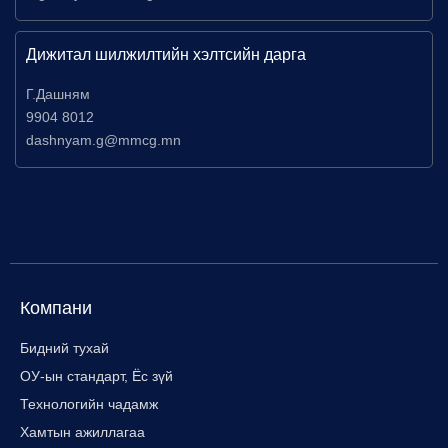
Дижитал шилжилтийн хэлтсийн дарга
Г.Дашням
9904 8012
dashnyam.g@mmcg.mn
Компани
Бидний тухай
ОУ-ын стандарт, Ёс зүй
Технологийн чадамж
Хамтын ажиллагаа