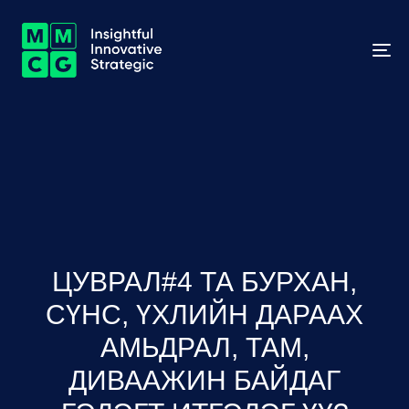
To
na
ЦУВРАЛ#4 ТА БУРХАН,
СҮНС, ҮХЛИЙН ДАРААХ
АМЬДРАЛ, ТАМ,
ДИВААЖИН БАЙДАГ