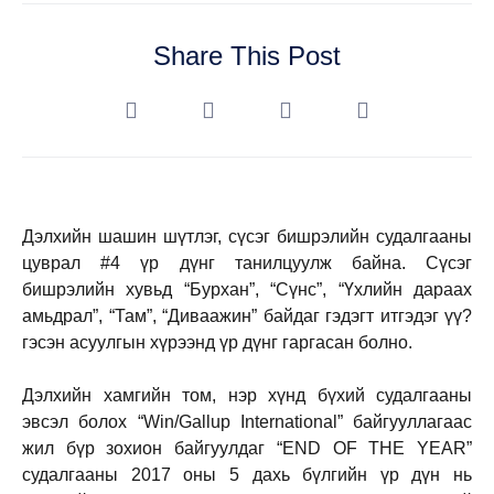
Share This Post
Дэлхийн шашин шүтлэг, сүсэг бишрэлийн судалгааны
цуврал #4 үр дүнг танилцуулж байна. Сүсэг
бишрэлийн хувьд “Бурхан”, “Сүнс”, “Үхлийн дараах
амьдрал”, “Там”, “Диваажин” байдаг гэдэгт итгэдэг үү?
гэсэн асуулгын хүрээнд үр дүнг гаргасан болно.
Дэлхийн хамгийн том, нэр хүнд бүхий судалгааны
эвсэл болох “
Win/Gallup International
” байгууллагаас
жил бүр зохион байгуулдаг “
END OF THE YEAR
”
судалгааны 2017 оны 5 дахь бүлгийн үр дүн нь