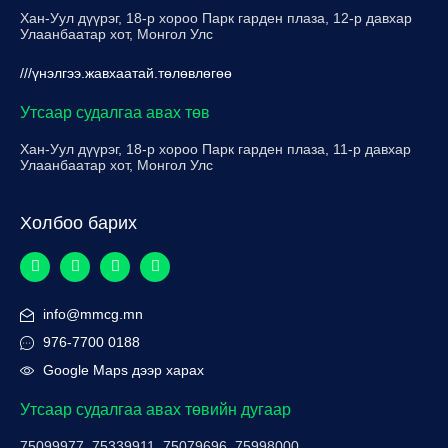
Хан-Уул дүүрэг, 18-р хороо Парк гарден плаза, 12-р давхар
Улаанбаатар хот, Монгол Улс
///үнэлгээ.жавхаатай.төлөвлөгөө
Утсаар судалгаа авах төв
Хан-Уул дүүрэг, 18-р хороо Парк гарден плаза, 11-р давхар
Улаанбаатар хот, Монгол Улс
Холбоо барих
info@mmcg.mn
976-7700 0188
Google Maps дээр харах
Утсаар судалгаа авах төвийн дугаар
75099977, 75339911, 75079696, 75998000