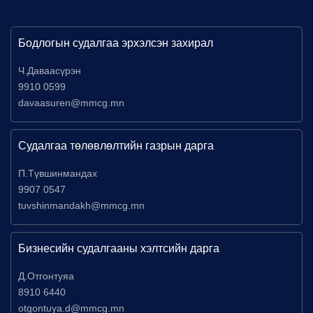
Бодлогын судалгаа эрхэлсэн захирал
Ч.Даваасүрэн
9910 0599
davaasuren@mmcg.mn
Судалгаа төлөвлөлтийн газрын дарга
П.Түвшинмандах
9907 0547
tuvshinmandakh@mmcg.mn
Бизнесийн судалгааны хэлтсийн дарга
Д.Отгонтуяа
8910 6440
otgontuya.d@mmcg.mn