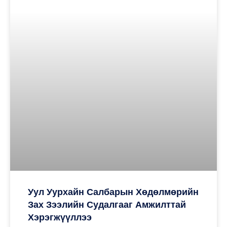
Уул Уурхайн Салбарын Хөдөлмөрийн
Зах Зээлийн Судалгааг Амжилттай
Хэрэгжүүллээ