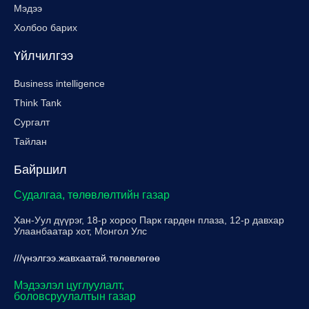
Мэдээ
Холбоо барих
Үйлчилгээ
Business intelligence
Think Tank
Сургалт
Тайлан
Байршил
Судалгаа, төлөвлөлтийн газар
Хан-Уул дүүрэг, 18-р хороо Парк гарден плаза, 12-р давхар
Улаанбаатар хот, Монгол Улс
///үнэлгээ.жавхаатай.төлөвлөгөө
Мэдээлэл цуглуулалт,
боловсруулалтын газар