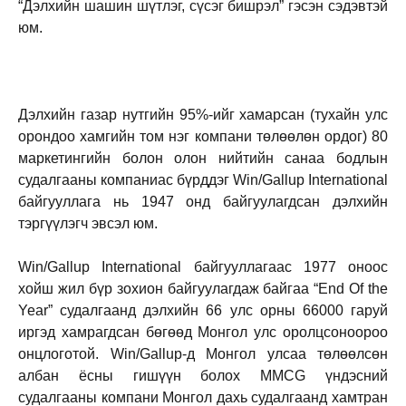
“
Дэлхийн шашин шүтлэг, сүсэг бишрэл
” гэсэн сэдэвтэй
юм.
Дэлхийн газар нутгийн 95%-ийг хамарсан (тухайн улс
орондоо хамгийн том нэг компани төлөөлөн ордог) 80
маркетингийн болон олон нийтийн санаа бодлын
судалгааны компаниас бүрддэг Win/Gallup International
байгууллага нь 1947 онд байгуулагдсан дэлхийн
тэргүүлэгч эвсэл юм.
Win/Gallup International байгууллагаас 1977 оноос
хойш жил бүр зохион байгуулагдаж байгаа “End Of the
Year” судалгаанд дэлхийн 66 улс орны 66000 гаруй
иргэд хамрагдсан бөгөөд Монгол улс оролцсоноороо
онцлоготой. Win/Gallup-д Монгол улсаа төлөөлсөн
албан ёсны гишүүн болох MMCG үндэсний
судалгааны компани Монгол дахь судалгаанд хамтран