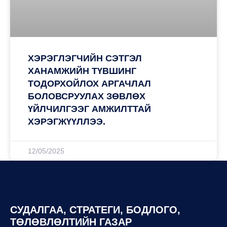
ХЭРЭГЛЭГЧИЙН СЭТГЭЛ
ХАНАМЖИЙН ТҮВШИНГ
ТОДОРХОЙЛОХ АРГАЧЛАЛ
БОЛОВСРУУЛАХ ЗӨВЛӨХ
ҮЙЛЧИЛГЭЭГ АМЖИЛТТАЙ
ХЭРЭГЖҮҮЛЛЭЭ.
12/05/2025
СУДАЛГАА, СТРАТЕГИ, БОДЛОГО,
ТӨЛӨВЛӨЛТИЙН ГАЗАР