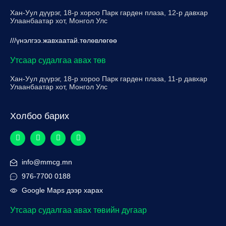
Хан-Уул дүүрэг, 18-р хороо Парк гарден плаза, 12-р давхар
Улаанбаатар хот, Монгол Улс
///үнэлгээ.жавхаатай.төлөвлөгөө
Утсаар судалгаа авах төв
Хан-Уул дүүрэг, 18-р хороо Парк гарден плаза, 11-р давхар
Улаанбаатар хот, Монгол Улс
Холбоо барих
info@mmcg.mn
976-7700 0188
Google Maps дээр харах
Утсаар судалгаа авах төвийн дугаар