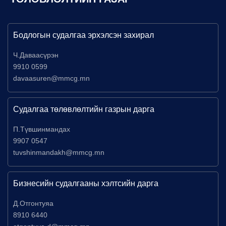
Бодлогын судалгаа эрхэлсэн захирал
Ч.Даваасүрэн
9910 0599
davaasuren@mmcg.mn
Судалгаа төлөвлөлтийн газрын дарга
П.Түвшинмандах
9907 0547
tuvshinmandakh@mmcg.mn
Бизнесийн судалгааны хэлтсийн дарга
Д.Отгонтуяа
8910 6440