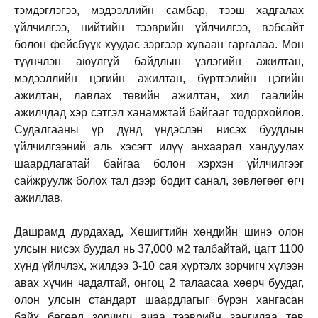
тэмдэглэгээ, мэдээллийн самбар, тээш хадгалах
үйлчилгээ, нийтийн тээврийн үйлчилгээ, вэбсайт
болон фейсбүүк хуудас зэргээр хуваан гаргалаа. Мөн
түүнчлэн аюулгүй байдлын үзлэгийн ажилтан,
мэдээллийн цэгийн ажилтан, бүртгэлийн цэгийн
ажилтан, лавлах төвийн ажилтан, хил гаалийн
ажилчдад хэр сэтгэл ханамжтай байгааг тодорхойлов.
Судалгааны үр дүнд үндэслэн нисэх буудлын
үйлчилгээний аль хэсэгт илүү анхаарал хандуулах
шаардлагатай байгаа болон хэрхэн үйлчилгээг
сайжруулж болох тал дээр бодит санал, зөвлөгөөг өгч
ажиллав.
Дашрамд дурдахад, Хөшигтийн хөндийн шинэ олон
улсын нисэх буудал нь 37,000 м2 талбайтай, цагт 1100
хүнд үйлчлэх, жилдээ 3-10 сая хүртэлх зорчигч хүлээн
авах хүчин чадалтай, онгоц 2 талаасаа хөөрч буудаг,
олон улсын стандарт шаардлагыг бүрэн хангасан
байх бөгөөд зорчигч ачаа тээврийн зангилаа төв