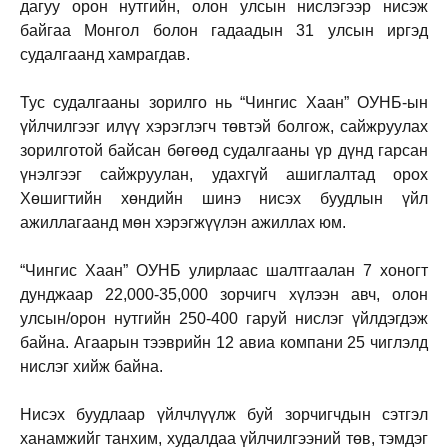
дагуу орон нутгийн, олон улсын нислэгээр нисэж
байгаа Монгол болон гадаадын 31 улсын иргэд
судалгаанд хамрагдав.
Тус судалгааны зорилго нь “Чингис Хаан” ОУНБ-ын
үйлчилгээг илүү хэрэглэгч төвтэй болгож, сайжруулах
зорилготой байсан бөгөөд судалгааны үр дүнд гарсан
үнэлгээг сайжруулан, удахгүй ашиглалтад орох
Хөшигтийн хөндийн шинэ нисэх буудлын үйл
ажиллагаанд мөн хэрэгжүүлэн ажиллах юм.
“Чингис Хаан” ОУНБ улирлаас шалтгаалан 7 хоногт
дунджаар 22,000-35,000 зорчигч хүлээн авч, олон
улсын/орон нутгийн 250-400 гаруй нислэг үйлдэгдэж
байна. Агаарын тээврийн 12 авиа компани 25 чиглэлд
нислэг хийж байна.
Нисэх буудлаар үйлчлүүлж буй зорчигчдын сэтгэл
ханамжийг танхим, худалдаа үйлчилгээний төв, тэмдэг