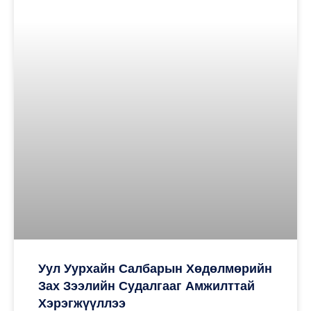
Уул Уурхайн Салбарын Хөдөлмөрийн
Зах Зээлийн Судалгааг Амжилттай
Хэрэгжүүллээ