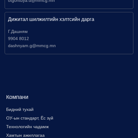
otgontuya.d@mmcg.mn
Дижитал шилжилтийн хэлтсийн дарга
Г.Дашням
9904 8012
dashnyam.g@mmcg.mn
Компани
Бидний тухай
ОУ-ын стандарт, Ёс зүй
Технологийн чадамж
Хамтын ажиллагаа