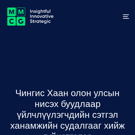
To
na
Чингис Хаан олон улсын
нисэх буудлаар
үйлчлүүлэгчдийн сэтгэл
ханамжийн судалгааг хийж