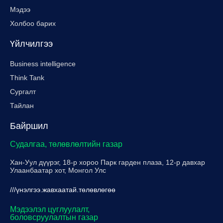
Мэдээ
Холбоо барих
Үйлчилгээ
Business intelligence
Think Tank
Сургалт
Тайлан
Байршил
Судалгаа, төлөвлөлтийн газар
Хан-Уул дүүрэг, 18-р хороо Парк гарден плаза, 12-р давхар
Улаанбаатар хот, Монгол Улс
///үнэлгээ.жавхаатай.төлөвлөгөө
Мэдээлэл цуглуулалт,
боловсруулалтын газар