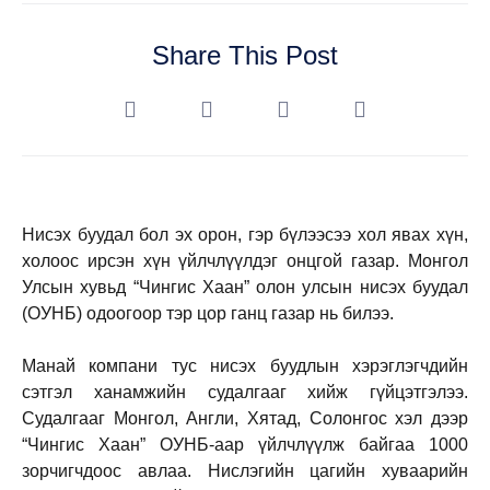
Share This Post
Нисэх буудал бол эх орон, гэр бүлээсээ хол явах хүн,
холоос ирсэн хүн үйлчлүүлдэг онцгой газар. Монгол
Улсын хувьд “Чингис Хаан” олон улсын нисэх буудал
(ОУНБ) одоогоор тэр цор ганц газар нь билээ.
Манай компани тус нисэх буудлын хэрэглэгчдийн
сэтгэл ханамжийн судалгааг хийж гүйцэтгэлээ.
Судалгааг Монгол, Англи, Хятад, Солонгос хэл дээр
“Чингис Хаан” ОУНБ-аар үйлчлүүлж байгаа 1000
зорчигчдоос авлаа. Нислэгийн цагийн хуваарийн