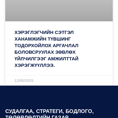
ХЭРЭГЛЭГЧИЙН СЭТГЭЛ
ХАНАМЖИЙН ТҮВШИНГ
ТОДОРХОЙЛОХ АРГАЧЛАЛ
БОЛОВСРУУЛАХ ЗӨВЛӨХ
ҮЙЛЧИЛГЭЭГ АМЖИЛТТАЙ
ХЭРЭГЖҮҮЛЛЭЭ.
12/05/2025
СУДАЛГАА, СТРАТЕГИ, БОДЛОГО,
ТӨЛӨВЛӨЛТИЙН ГАЗАР