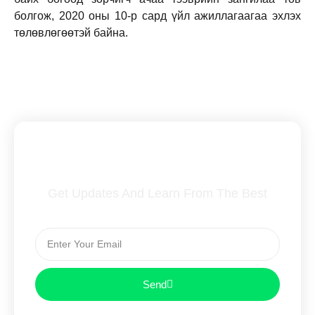
болгож, 2020 оны 10-р сард үйл ажиллагаагаа эхлэх
төлөвлөгөөтэй байна.
Subscribe To Our Newsletter
Get Updates And Learn From The Best
Send