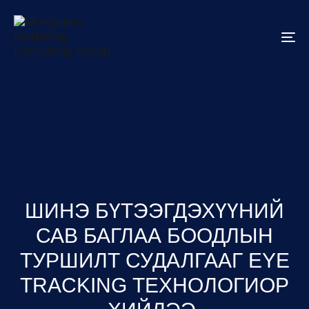
To
na
ШИНЭ БҮТЭЭГДЭХҮҮНИЙ
САВ БАГЛАА БООДЛЫН
ТУРШИЛТ СУДАЛГААГ EYE
TRACKING ТЕХНОЛОГИОР