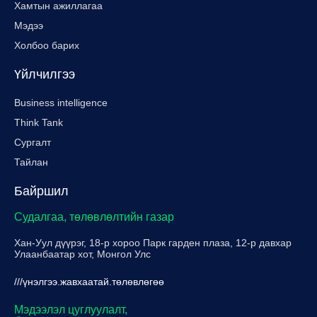
Хамтын ажиллагаа
Мэдээ
Холбоо барих
Үйлчилгээ
Business intelligence
Think Tank
Сургалт
Тайлан
Байршил
Судалгаа, төлөвлөлтийн газар
Хан-Уул дүүрэг, 18-р хороо Парк гарден плаза, 12-р давхар
Улаанбаатар хот, Монгол Улс
///үнэлгээ.жавхаатай.төлөвлөгөө
Мэдээлэл цуглуулалт,