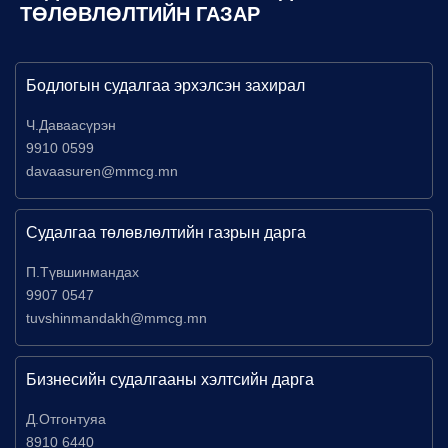
ТӨЛӨВЛӨЛТИЙН ГАЗАР
Бодлогын судалгаа эрхэлсэн захирал
Ч.Даваасүрэн
9910 0599
davaasuren@mmcg.mn
Судалгаа төлөвлөлтийн газрын дарга
П.Түвшинмандах
9907 0547
tuvshinmandakh@mmcg.mn
Бизнесийн судалгааны хэлтсийн дарга
Д.Отгонтуяа
8910 6440