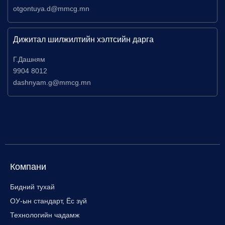
otgontuya.d@mmcg.mn
Дижитал шилжилтийн хэлтсийн дарга
Г.Дашням
9904 8012
dashnyam.g@mmcg.mn
Компани
Бидний тухай
ОУ-ын стандарт, Ёс зүй
Технологийн чадамж