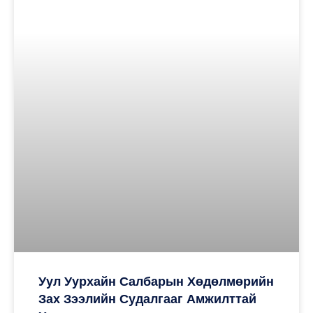
Уул Уурхайн Салбарын Хөдөлмөрийн
Зах Зээлийн Судалгааг Амжилттай