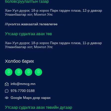
боловсруулалтын газар
Хан-Уул дүүрэг, 18-р хороо Парк гарден плаза, 12-р давхар
Улаанбаатар хот, Монгол Улс
///үнэлгээ.жавхаатай.төлөвлөгөө
Утсаар судалгаа авах төв
Хан-Уул дүүрэг, 18-р хороо Парк гарден плаза, 11-р давхар
Улаанбаатар хот, Монгол Улс
Холбоо барих
info@mmcg.mn
976-7700 0188
Google Maps дээр харах
Утсаар судалгаа авах төвийн дугаар