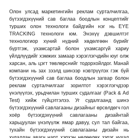
Олон улсад маркетингийн реклам сурталчилгаа,
бүтээгдэхүүний сав баглаа боодлын концептийг
турших олон технологи байдгийн нэг нь EYE
TRACKING технологи юм. Энэхүү дэвшилтэт
технологиор хүний нүдний хөдөлгөөн бүрийг
бүртгэж, ухамсартай болон ухамсаргүй хариу
үйлдлүүдийг хэмжих замаар хэрэглэгчдийн юуг олж
харсан, аль цэгт төвлөрснийг тодорхойлдог. Манай
компани нь зах зээлд шинээр нэвтрүүлэх гэж буй
бүтээгдэхүүний сав баглаа боодлын загвар болон
реклам сурталчилгааг зорилтот хэрэглэгчдээр
үнэлүүлэх, урьдчилан турших судалгааг (Pack & Ad
Test) хийж гүйцэтгэлээ. Уг судалгаанд шинэ
бүтээгдэхүүний савлагааны дизайныг өрсөлдөгч гол
хоёр бүтээгдэхүүний савлагааны дизайнтай
харьцуулан үнэлүүлж ямар давуу, сул тал байгаа,
тухайн бүтээгдэхүүний савлагааны дизайн нь
худалдан авагч нарт хэрхэн нөлөөлөх зэрэг чухал