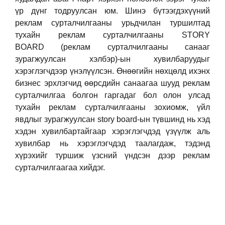
үр дүнг тодруулсан юм. Шинэ бүтээгдэхүүний
реклам сурталчилгааны урьдчилан туршилтад
тухайн реклам сурталчилгааны
STORY
BOARD
(реклам сурталчилгааны санааг
зурагжуулсан хэлбэр)-ын хувилбаруудыг
хэрэглэгчдээр үнэлүүлсэн. Өнөөгийн нөхцөлд ихэнх
бизнес эрхлэгчид өөрсдийн санаагаа шууд реклам
сурталчилгаа болгон гаргадаг бол олон улсад
тухайн реклам сурталчилгааны зохиомж, үйл
явдлыг зурагжуулсан story board-ын түвшинд нь хэд
хэдэн хувилбартайгаар хэрэглэгчдэд үзүүлж аль
хувилбар нь хэрэглэгчдэд таалагдаж, тэдэнд
хүрэхийг туршиж үзсний үндсэн дээр реклам
сурталчилгаагаа хийдэг.