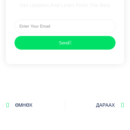
Get Updates And Learn From The Best
Send
ӨМНӨХ
ДАРААХ