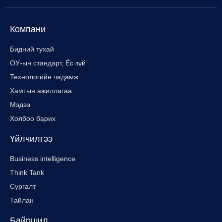
Компани
Бидний тухай
ОУ-ын стандарт, Ёс зүй
Технологийн чадамж
Хамтын ажиллагаа
Мэдээ
Холбоо барих
Үйлчилгээ
Business intelligence
Think Tank
Сургалт
Тайлан
Байршил