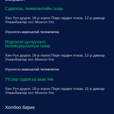
Судалгаа, төлөвлөлтийн газар
Хан-Уул дүүрэг, 18-р хороо Парк гарден плаза, 12-р давхар
Улаанбаатар хот, Монгол Улс
///үнэлгээ.жавхаатай.төлөвлөгөө
Мэдээлэл цуглуулалт,
боловсруулалтын газар
Хан-Уул дүүрэг, 18-р хороо Парк гарден плаза, 12-р давхар
Улаанбаатар хот, Монгол Улс
///үнэлгээ.жавхаатай.төлөвлөгөө
Утсаар судалгаа авах төв
Хан-Уул дүүрэг, 18-р хороо Парк гарден плаза, 11-р давхар
Улаанбаатар хот, Монгол Улс
Холбоо барих