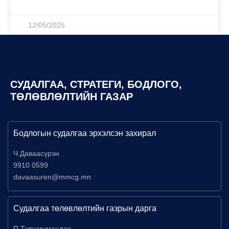
12/05/2025
СУДАЛГАА, СТРАТЕГИ, БОДЛОГО,
ТӨЛӨВЛӨЛТИЙН ГАЗАР
Бодлогын судалгаа эрхэлсэн захирал
Ч.Даваасүрэн
9910 0599
davaasuren@mmcg.mn
Судалгаа төлөвлөлтийн газрын дарга
П.Түвшинмандах