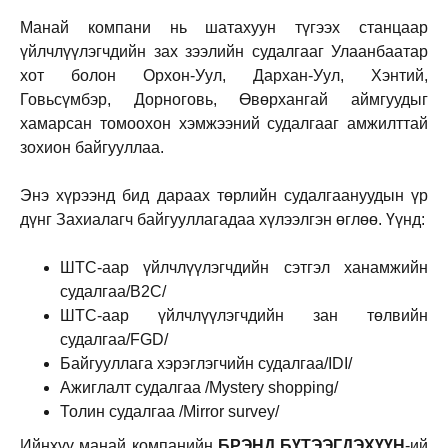
Манай компани нь шатахуун түгээх станцаар
үйлчлүүлэгчдийн зах зээлийн судалгааг Улаанбаатар
хот болон Орхон-Уул, Дархан-Уул, Хэнтий,
Говьсүмбэр, Дорноговь, Өвөрхангай аймгуудыг
хамарсан томоохон хэмжээний судалгааг амжилттай
зохион байгууллаа.
Энэ хүрээнд бид дараах төрлийн судалгаануудын үр
дүнг Захиалагч байгууллагадаа хүлээлгэн өглөө. Үүнд:
ШТС-аар үйлчлүүлэгчдийн сэтгэл ханамжийн
судалгаа/B2C/
ШТС-аар үйлчлүүлэгчдийн зан төлвийн
судалгаа/FGD/
Байгууллага хэрэглэгчийн судалгаа/IDI/
Ажиглалт судалгаа /Mystery shopping/
Толин судалгаа /Mirror survey/
Ийнхүү манай компанийн
БРЭНД БҮТЭЭГДЭХҮҮН
-ий