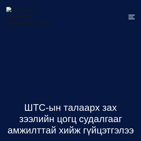
To
na
ШТС-ын талаарх зах
зээлийн цогц судалгааг
амжилттай хийж гүйцэтгэлээ