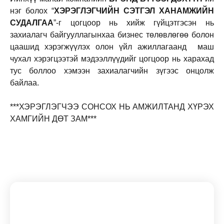
нэг болох “
ХЭРЭГЛЭГЧИЙН СЭТГЭЛ ХАНАМЖИЙН
СУДАЛГАА
”-г цогцоор нь хийж гүйцэтгэсэн нь
захиалагч байгууллагынхаа бизнес төлөвлөгөө болон
цаашид хэрэгжүүлэх олон үйл ажиллагаанд маш
чухал хэрэгцээтэй мэдээллүүдийг цогцоор нь харахад
тус боллоо хэмээн захиалагчийн зүгээс онцолж
байлаа.
***ХЭРЭГЛЭГЧЭЭ СОНСОХ НЬ АМЖИЛТАНД ХҮРЭХ
ХАМГИЙН ДӨТ ЗАМ***
Subscribe To Our Newsletter