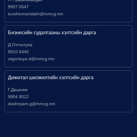
9907 0547
tuvshinmandakh@mmcg.mn
Бизнесийн судалгааны хэлтсийн дарга
Д.Отгонтуяа
8910 6440
otgontuya.d@mmcg.mn
Дижитал шилжилтийн хэлтсийн дарга
Г.Дашням
9904 8012
dashnyam.g@mmcg.mn