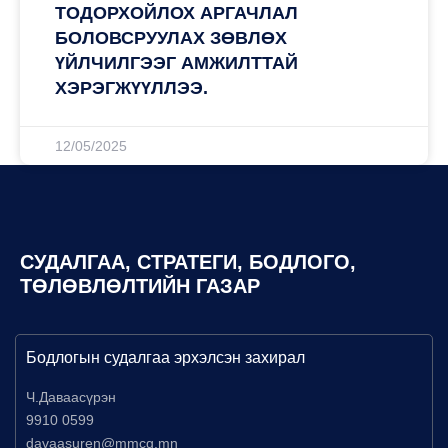
ТОДОРХОЙЛОХ АРГАЧЛАЛ
БОЛОВСРУУЛАХ ЗӨВЛӨХ
ҮЙЛЧИЛГЭЭГ АМЖИЛТТАЙ
ХЭРЭГЖҮҮЛЛЭЭ.
12/05/2025
СУДАЛГАА, СТРАТЕГИ, БОДЛОГО,
ТӨЛӨВЛӨЛТИЙН ГАЗАР
Бодлогын судалгаа эрхэлсэн захирал
Ч.Даваасүрэн
9910 0599
davaasuren@mmcg.mn