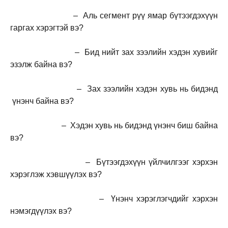
– Аль сегмент рүү ямар бүтээгдэхүүн
гаргах хэрэгтэй вэ?
– Бид нийт зах зээлийн хэдэн хувийг
эзэлж байна вэ?
– Зах зээлийн хэдэн хувь нь бидэнд
үнэнч байна вэ?
– Хэдэн хувь нь бидэнд үнэнч биш байна
вэ?
– Бүтээгдэхүүн үйлчилгээг хэрхэн
хэрэглэж хэвшүүлэх вэ?
– Үнэнч хэрэглэгчдийг хэрхэн
нэмэгдүүлэх вэ?