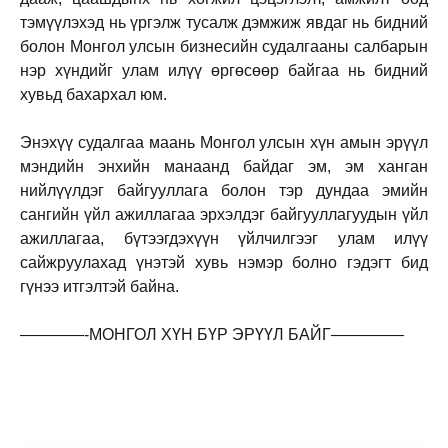
тэмүүлэхэд нь үргэлж тусалж дэмжиж явдаг нь бидний
болон Монгол улсын бизнесийн судалгааны салбарын
нэр хүндийг улам илүү өргөсөөр байгаа нь бидний
хувьд бахархал юм.
Энэхүү судалгаа маань Монгол улсын хүн амын эрүүл
мэндийн энхийн манаанд байдаг эм, эм ханган
нийлүүлдэг байгууллага болон тэр дундаа эмийн
сангийн үйл ажиллагаа эрхэлдэг байгууллагуудын үйл
ажиллагаа, бүтээгдэхүүн үйлчилгээг улам илүү
сайжруулахад үнэтэй хувь нэмэр болно гэдэгт бид
гүнээ итгэлтэй байна.
————-МОНГОЛ ХҮН БҮР ЭРҮҮЛ БАЙГ————–