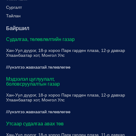
Сургалт
Тайлан
Байршил
Судалгаа, төлөвлөлтийн газар
Хан-Уул дүүрэг, 18-р хороо Парк гарден плаза, 12-р давхар
Улаанбаатар хот, Монгол Улс
///үнэлгээ.жавхаатай.төлөвлөгөө
Мэдээлэл цуглуулалт,
боловсруулалтын газар
Хан-Уул дүүрэг, 18-р хороо Парк гарден плаза, 12-р давхар
Улаанбаатар хот, Монгол Улс
///үнэлгээ.жавхаатай.төлөвлөгөө
Утсаар судалгаа авах төв
Хан-Уул дүүрэг, 18-р хороо Парк гарден плаза, 11-р давхар