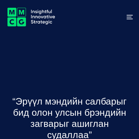
To
na
“Эрүүл мэндийн салбарыг
бид олон улсын брэндийн
загварыг ашиглан
судаллаа”