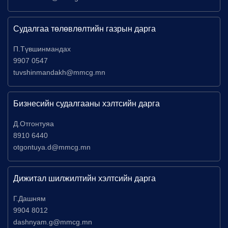
Судалгаа төлөвлөлтийн газрын дарга
П.Түвшинмандах
9907 0547
tuvshinmandakh@mmcg.mn
Бизнесийн судалгааны хэлтсийн дарга
Д.Отгонтуяа
8910 6440
otgontuya.d@mmcg.mn
Дижитал шилжилтийн хэлтсийн дарга
Г.Дашням
9904 8012
dashnyam.g@mmcg.mn