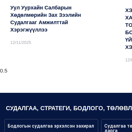
Уул Уурхайн Салбарын
Х
Хөдөлмөрийн Зах Зээлийн
Х
Судалгааг Амжилттай
Т
Хэрэгжүүллээ
Б
Ү
12/11/2025
Х
12/
СУДАЛГАА, СТРАТЕГИ, БОДЛОГО, ТӨЛӨВ
Бодлогын судалгаа эрхэлсэн захирал
Судалгаа т
дарга