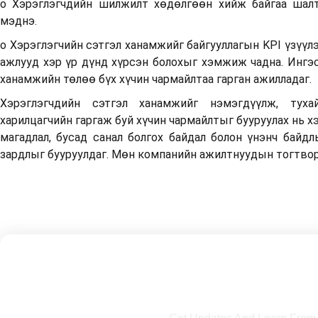
o Хэрэглэгчдийн шилжилт хөдөлгөөн хийж байгаа шалт
мэднэ.
o Хэрэглэгчийн сэтгэл ханамжийг байгууллагын KPI үзүү
ажлууд хэр үр дүнд хүрсэн болохыг хэмжиж чадна. Ингэс
ханамжийн төлөө бүх хүчин чармайлтаа гарган ажилладаг.
Хэрэглэгчдийн сэтгэл ханамжийг нэмэгдүүлж, тухай
харилцагчийн гаргаж буй хүчин чармайлтыг бууруулах нь х
магадлал, бусад санал болгох байдал болон үнэнч байдл
зардлыг бууруулдаг. Мөн компанийн ажилтнуудын тогтвор
Subscribe To Our Ne