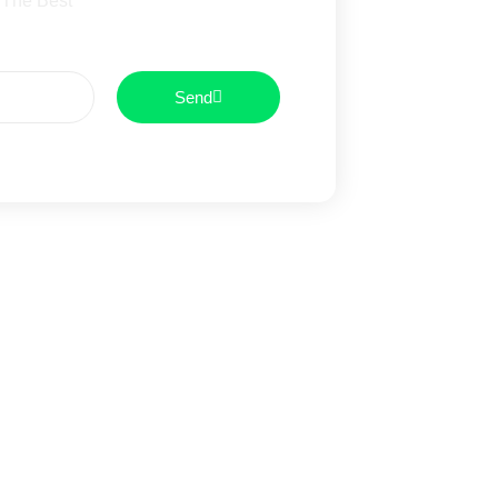
 The Best
Send