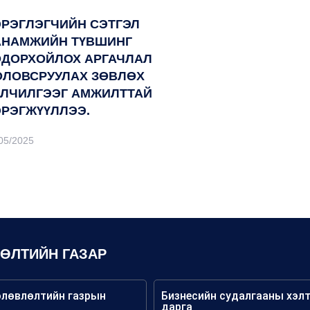
ЭРЭГЛЭГЧИЙН СЭТГЭЛ
АНАМЖИЙН ТҮВШИНГ
ОДОРХОЙЛОХ АРГАЧЛАЛ
ОЛОВСРУУЛАХ ЗӨВЛӨХ
ЙЛЧИЛГЭЭГ АМЖИЛТТАЙ
ЭРЭГЖҮҮЛЛЭЭ.
05/2025
ЛӨЛТИЙН ГАЗАР
өлөвлөлтийн газрын
Бизнесийн судалгааны хэл
дарга