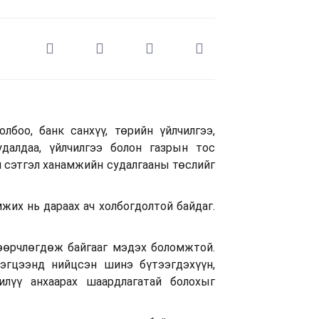
лбоо, банк санхүү, төрийн үйлчилгээ,
удалдаа, үйлчилгээ болон газрын тос
йн сэтгэл ханамжийн судалгааны төслийг
жих нь дараах ач холбогдолтой байдаг.
 өөрчлөгдөж байгааг мэдэх боломжтой.
эгцээнд нийцсэн шинэ бүтээгдэхүүн,
илүү анхаарах шаардлагатай болохыг