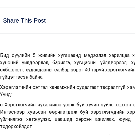
Share This Post
Бид сүүлийн 5 жилийн хугацаанд мэдээлэл харилцаа хо
хүнсний үйлдвэрлэл, барилга, хувцасны үйлдвэрлэл, х
олборлолт, худалдааны салбар зэрэг 40 гаруй хэрэглэгчи
гүйцэтгэсэн байна.
Хэрэглэгчийн сэтгэл ханамжийн судалгааг тасралтгүй хэм
Үүнд:
o Хэрэглэгчийн чухалчилж үзэж буй хүчин зүйлс хэрхэн
Ингэснээр хувьсан өөрчлөгдөж буй хэрэглэгчдийн хэр
үйлчилгээ хөгжүүлэх, цаашид хэрхэн ажиллах, юунд 
тодорхойлдог.