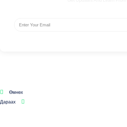
Get Updates And Learn From
Өмнөх
Дараах