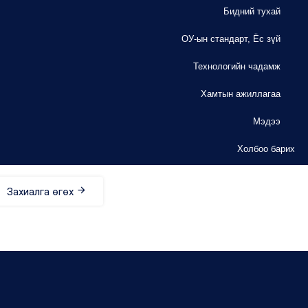
Бидний тухай
ОУ-ын стандарт, Ёс зүй
Технологийн чадамж
Хамтын ажиллагаа
Мэдээ
Холбоо барих
Захиалга өгөх