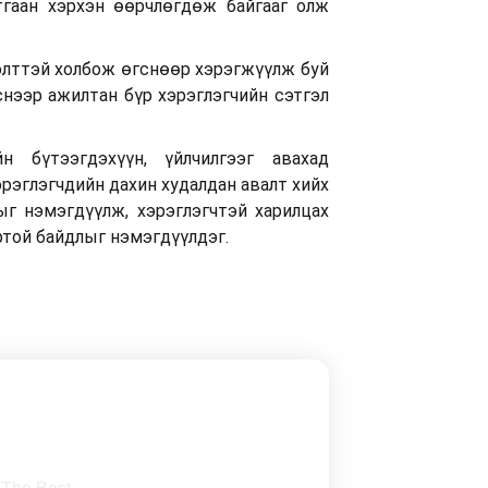
гаан хэрхэн өөрчлөгдөж байгааг олж
лэлттэй холбож өгснөөр хэрэгжүүлж буй
нээр ажилтан бүр хэрэглэгчийн сэтгэл
н бүтээгдэхүүн, үйлчилгээг авахад
эрэглэгчдийн дахин худалдан авалт хийх
ыг нэмэгдүүлж, хэрэглэгчтэй харилцах
той байдлыг нэмэгдүүлдэг.
wsletter