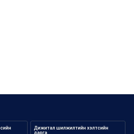
тсийн
Дижитал шилжилтийн хэлтсийн
дарга