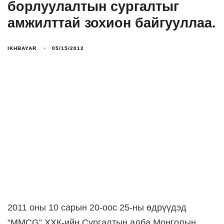
борлуулалтын сургалтыг
амжилттай зохион байгууллаа.
IKHBAYAR
05/15/2012
2011 оны 10 сарын 20-оос 25-ны өдрүүдэд
“MMCG” ХХК-ийн Сургалтын алба Монголын