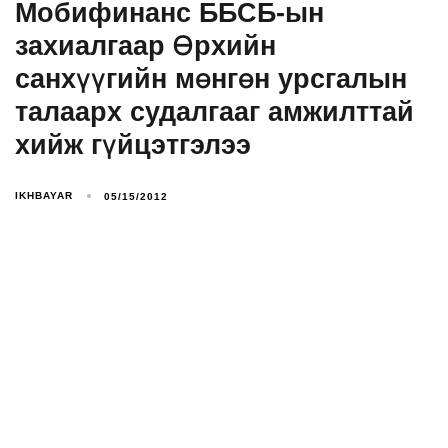
Мобифинанс ББСБ-ын
захиалгаар Өрхийн
санхүүгийн мөнгөн урсгалын
талаарх судалгааг амжилттай
хийж гүйцэтгэлээ
IKHBAYAR
05/15/2012