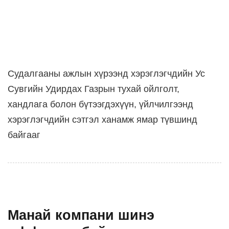
Судалгааны ажлын хүрээнд хэрэглэгчдийн Ус
Сувгийн Удирдах Газрын тухай ойлголт,
хандлага болон бүтээгдэхүүн, үйлчилгээнд
хэрэглэгчдийн сэтгэл ханамж ямар түвшинд
байгааг
Mанай компани шинэ