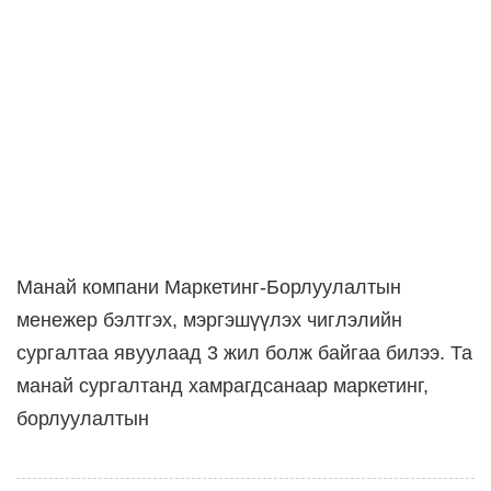
Манай компани Маркетинг-Борлуулалтын
менежер бэлтгэх, мэргэшүүлэх чиглэлийн
сургалтаа явуулаад 3 жил болж байгаа билээ. Та
манай сургалтанд хамрагдсанаар маркетинг,
борлуулалтын