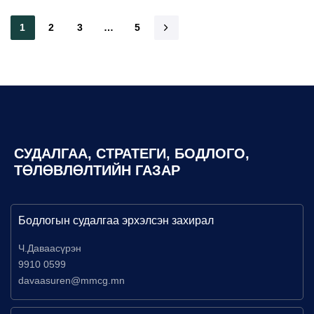
1
2
3
…
5
СУДАЛГАА, СТРАТЕГИ, БОДЛОГО,
ТӨЛӨВЛӨЛТИЙН ГАЗАР
Бодлогын судалгаа эрхэлсэн захирал
Ч.Даваасүрэн
9910 0599
davaasuren@mmcg.mn