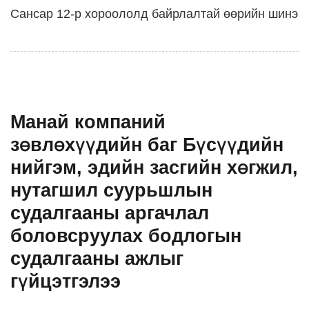
Сансар 12-р хороололд байрлалтай өөрийн шинэ
Манай компаний
зөвлөхүүдийн баг Бүсүүдийн
нийгэм, эдийн засгийн хөгжил,
нутагшил суурьшлын
судалгааны аргачлал
боловсруулах бодлогын
судалгааны ажлыг
гүйцэтгэлээ