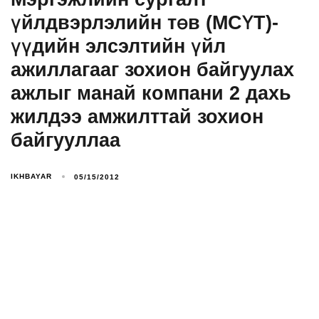
үйлдвэрлэлийн төв (МСҮТ)-
үүдийн элсэлтийн үйл
ажиллагааг зохион байгуулах
ажлыг манай компани 2 дахь
жилдээ амжилттай зохион
байгууллаа
IKHBAYAR
05/15/2012