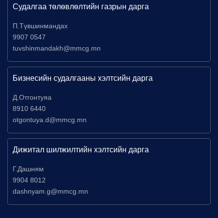
Судалгаа төлөвлөлтийн газрын дарга
П.Түвшинмандах
9907 0547
tuvshinmandakh@mmcg.mn
Бизнесийн судалгааны хэлтсийн дарга
Д.Отгонтуяа
8910 6440
otgontuya.d@mmcg.mn
Дижитал шилжилтийн хэлтсийн дарга
Г.Дашням
9904 8012
dashnyam.g@mmcg.mn