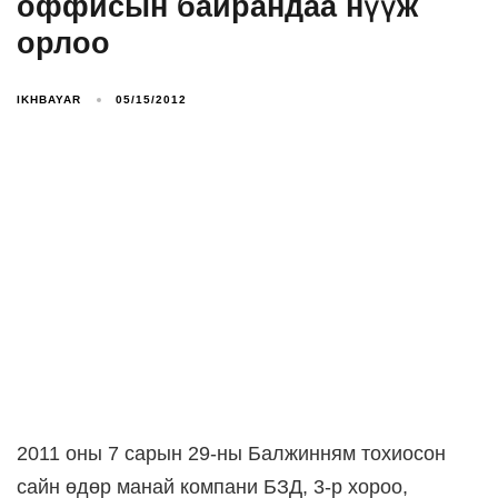
оффисын байрандаа нүүж
орлоо
IKHBAYAR
05/15/2012
2011 оны 7 сарын 29-ны Балжинням тохиосон
сайн өдөр манай компани БЗД, 3-р хороо,