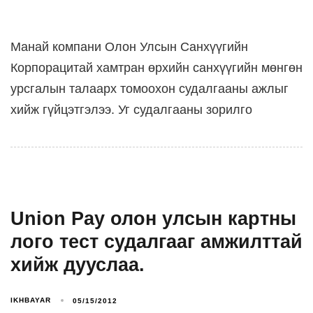
Манай компани Олон Улсын Санхүүгийн
Корпорацитай хамтран өрхийн санхүүгийн мөнгөн
урсгалын талаарх томоохон судалгааны ажлыг
хийж гүйцэтгэлээ. Уг судалгааны зорилго
Union Pay олон улсын картны
лого тест судалгааг амжилттай
хийж дууслаа.
IKHBAYAR
05/15/2012