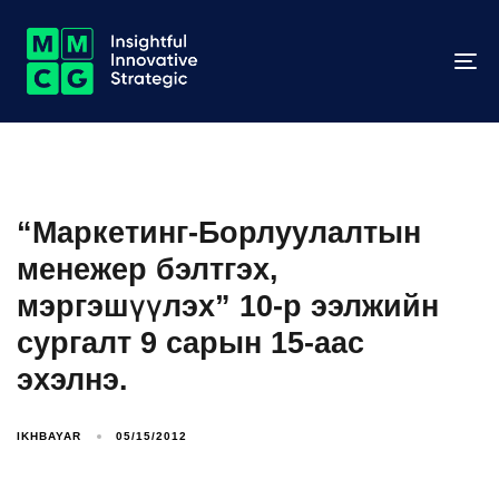
To
na
“Маркетинг-Борлуулалтын
менежер бэлтгэх,
мэргэшүүлэх” 10-р ээлжийн
сургалт 9 сарын 15-аас
эхэлнэ.
IKHBAYAR
05/15/2012