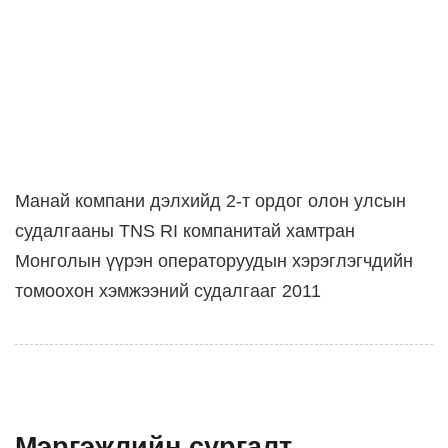
Манай компани дэлхийд 2-т ордог олон улсын
судалгааны TNS RI компанитай хамтран
Монголын үүрэн операторуудын хэрэглэгчдийн
томоохон хэмжээний судалгааг 2011
Мэргэжлийн сургалт