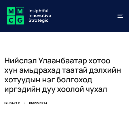
To
na
Нийслэл Улаанбаатар хотоо
хүн амьдрахад таатай дэлхийн
хотуудын нэг болгоход
иргэдийн дуу хоолой чухал
IKHBAYAR
05/22/2014