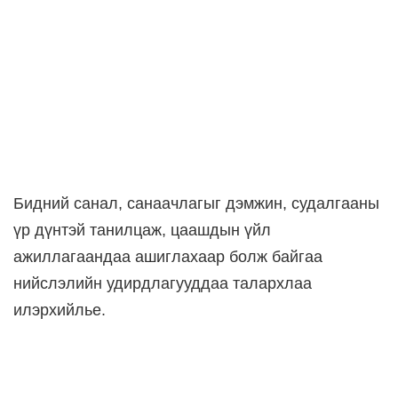
Бидний санал, санаачлагыг дэмжин, судалгааны
үр дүнтэй танилцаж, цаашдын үйл
ажиллагаандаа ашиглахаар болж байгаа
нийслэлийн удирдлагууддаа талархлаа
илэрхийлье.