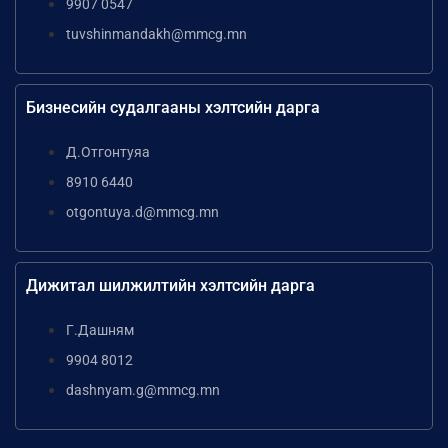
9907 0547
tuvshinmandakh@mmcg.mn
Бизнесийн судалгааны хэлтсийн дарга
Д.Отгонтуяа
8910 6440
otgontuya.d@mmcg.mn
Дижитал шилжилтийн хэлтсийн дарга
Г.Дашням
9904 8012
dashnyam.g@mmcg.mn