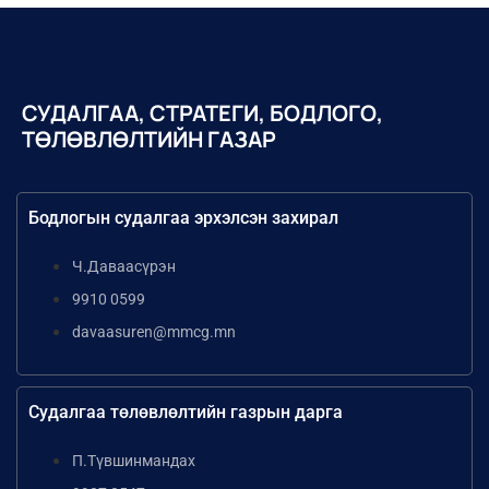
СУДАЛГАА, СТРАТЕГИ, БОДЛОГО,
ТӨЛӨВЛӨЛТИЙН ГАЗАР
Бодлогын судалгаа эрхэлсэн захирал
Ч.Даваасүрэн
9910 0599
davaasuren@mmcg.mn
Судалгаа төлөвлөлтийн газрын дарга
П.Түвшинмандах