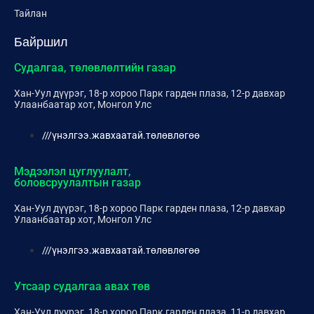
Тайлан
Байршил
Судалгаа, төлөвлөлтийн газар
Хан-Уул дүүрэг, 18-р хороо Парк гарден плаза, 12-р давхар
Улаанбаатар хот, Монгол Улс
///үнэлгээ.жавхаатай.төлөвлөгөө
Мэдээлэл цуглуулалт,
боловсруулалтын газар
Хан-Уул дүүрэг, 18-р хороо Парк гарден плаза, 12-р давхар
Улаанбаатар хот, Монгол Улс
///үнэлгээ.жавхаатай.төлөвлөгөө
Утсаар судалгаа авах төв
Хан-Уул дүүрэг, 18-р хороо Парк гарден плаза, 11-р давхар