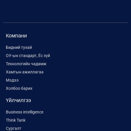
Компани
Бидний тухай
ОУ-ын стандарт, Ёс зүй
Технологийн чадамж
Хамтын ажиллагаа
Мэдээ
Холбоо барих
Үйлчилгээ
Business intelligence
Think Tank
Сургалт