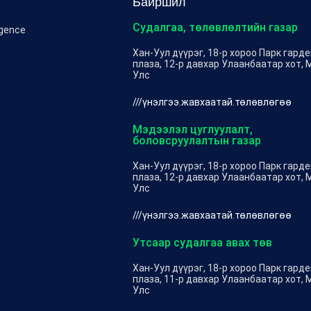
Байршил
Судалгаа, төлөвлөлтийн газар
igence
Хан-Уул дүүрэг, 18-р хороо Парк гард
плаза, 12-р давхар Улаанбаатар хот, 
Улс
///үнэлгээ.жавхаатай.төлөвлөгөө
Мэдээлэл цуглуулалт,
боловсруулалтын газар
Хан-Уул дүүрэг, 18-р хороо Парк гард
плаза, 12-р давхар Улаанбаатар хот, 
Улс
///үнэлгээ.жавхаатай.төлөвлөгөө
Утсаар судалгаа авах төв
Хан-Уул дүүрэг, 18-р хороо Парк гард
плаза, 11-р давхар Улаанбаатар хот, 
Улс