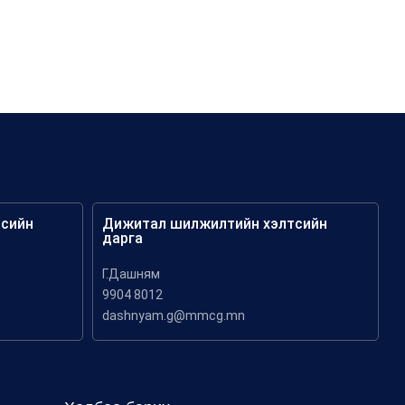
тсийн
Дижитал шилжилтийн хэлтсийн
дарга
Г.Дашням
9904 8012
dashnyam.g@mmcg.mn