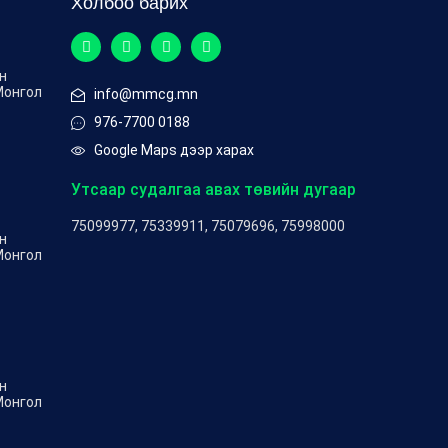
Холбоо барих
ен
Монгол
info@mmcg.mn
976-7700 0188
Google Maps дээр харах
Утсаар судалгаа авах төвийн дугаар
75099977, 75339911, 75079696, 75998000
ен
Монгол
ен
Монгол