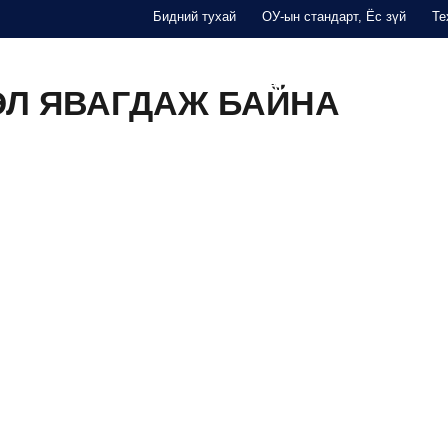
Бидний тухай
ОУ-ын стандарт, Ёс зүй
Те
THINK TANK
СУРГАЛТ
ТАЙЛАН
ҮЙЛДВЭРЛЭГЧД
ЭЛ ЯВАГДАЖ БАЙНА