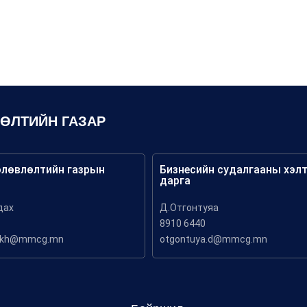
ЛӨЛТИЙН ГАЗАР
өлөвлөлтийн газрын
Бизнесийн судалгааны хэл
дарга
дах
Д.Отгонтуяа
8910 6440
akh@mmcg.mn
otgontuya.d@mmcg.mn