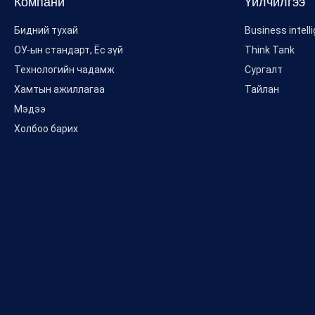
Компани
Үйлчилгээ
Бидний тухай
Business intell
ОУ-ын стандарт, Ёс зүй
Think Tank
Технологийн чадамж
Сургалт
Хамтын ажиллагаа
Тайлан
Мэдээ
Холбоо барих