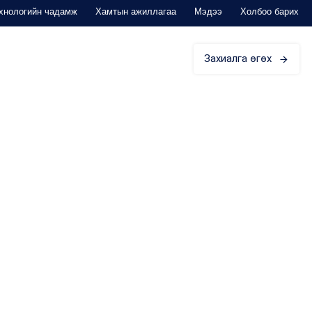
хнологийн чадамж
Хамтын ажиллагаа
Мэдээ
Холбоо барих
Захиалга өгөх
ЭД ЗОРИУЛАВ