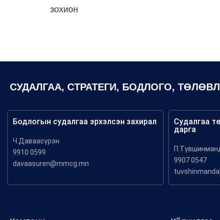
зохион
СУДАЛГАА, СТРАТЕГИ, БОДЛОГО, ТӨЛӨВ
Бодлогын судалгаа эрхэлсэн захирал
Судалгаа т
дарга
Ч.Даваасүрэн
П.Түвшинман
9910 0599
9907 0547
davaasuren@mmcg.mn
tuvshinmand