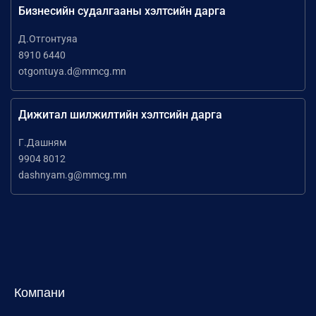
Бизнесийн судалгааны хэлтсийн дарга
Д.Отгонтуяа
8910 6440
otgontuya.d@mmcg.mn
Дижитал шилжилтийн хэлтсийн дарга
Г.Дашням
9904 8012
dashnyam.g@mmcg.mn
Компани