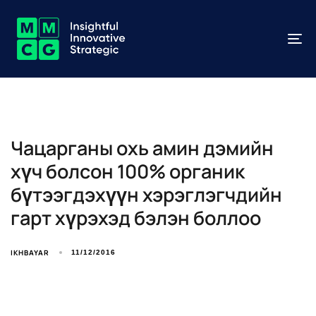
To
na
Чацарганы охь амин дэмийн
хүч болсон 100% органик
бүтээгдэхүүн хэрэглэгчдийн
гарт хүрэхэд бэлэн боллоо
IKHBAYAR
11/12/2016