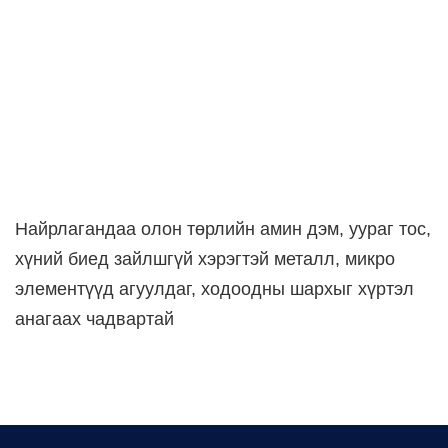
Найрлагандаа олон төрлийн амин дэм, уураг тос,
хүний биед зайлшгүй хэрэгтэй металл, микро
элементүүд агуулдаг, ходоодны шархыг хүртэл
анагаах чадвартай