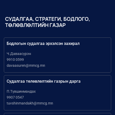
СУДАЛГАА, СТРАТЕГИ, БОДЛОГО,
ТӨЛӨВЛӨЛТИЙН ГАЗАР
Бодлогын судалгаа эрхэлсэн захирал
Ч.Даваасүрэн
9910 0599
davaasuren@mmcg.mn
Судалгаа төлөвлөлтийн газрын дарга
П.Түвшинмандах
9907 0547
tuvshinmandakh@mmcg.mn