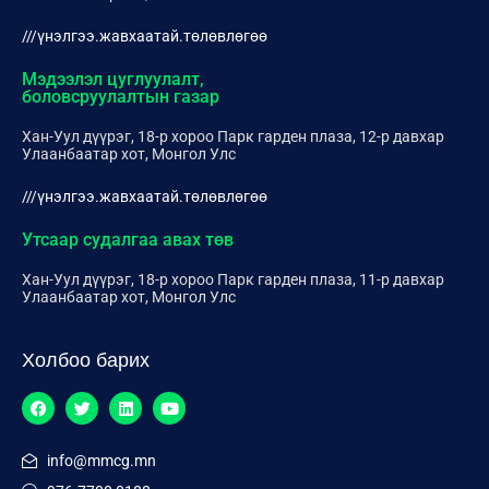
///үнэлгээ.жавхаатай.төлөвлөгөө
Мэдээлэл цуглуулалт,
боловсруулалтын газар
Хан-Уул дүүрэг, 18-р хороо Парк гарден плаза, 12-р давхар
Улаанбаатар хот, Монгол Улс
///үнэлгээ.жавхаатай.төлөвлөгөө
Утсаар судалгаа авах төв
Хан-Уул дүүрэг, 18-р хороо Парк гарден плаза, 11-р давхар
Улаанбаатар хот, Монгол Улс
Холбоо барих
info@mmcg.mn