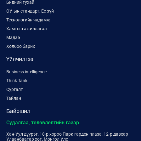
Бидний тухай
ОУ-ын стандарт, Ёс зүй
Технологийн чадамж
Хамтын ажиллагаа
Мэдээ
Холбоо барих
Үйлчилгээ
Business intelligence
Think Tank
Сургалт
Тайлан
Байршил
Судалгаа, төлөвлөлтийн газар
Хан-Уул дүүрэг, 18-р хороо Парк гарден плаза, 12-р давхар
Улаанбаатар хот, Монгол Улс