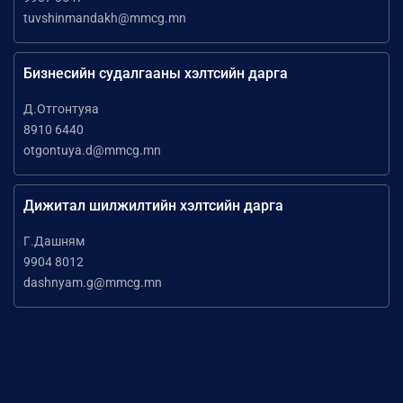
tuvshinmandakh@mmcg.mn
Бизнесийн судалгааны хэлтсийн дарга
Д.Отгонтуяа
8910 6440
otgontuya.d@mmcg.mn
Дижитал шилжилтийн хэлтсийн дарга
Г.Дашням
9904 8012
dashnyam.g@mmcg.mn