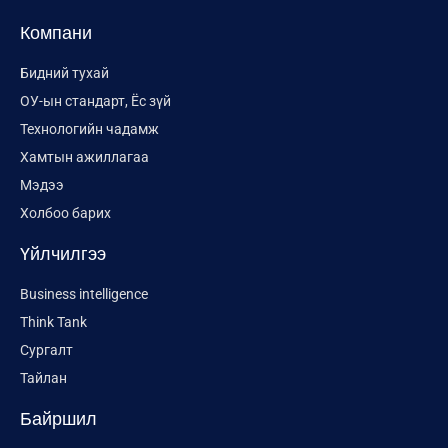
Компани
Бидний тухай
ОУ-ын стандарт, Ёс зүй
Технологийн чадамж
Хамтын ажиллагаа
Мэдээ
Холбоо барих
Үйлчилгээ
Business intelligence
Think Tank
Сургалт
Тайлан
Байршил