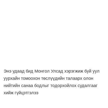
Энэ удаад бид Монгол Улсад хэрэгжиж буй уул
уурхайн томоохон төслүүдийн талаарх олон
нийтийн санаа бодлыг тодорхойлох судалгааг
хийж гүйцэтгэлээ