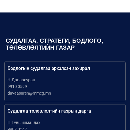
СУДАЛГАА, СТРАТЕГИ, БОДЛОГО,
ТӨЛӨВЛӨЛТИЙН ГАЗАР
Бодлогын судалгаа эрхэлсэн захирал
Ч.Даваасүрэн
9910 0599
davaasuren@mmcg.mn
Судалгаа төлөвлөлтийн газрын дарга
П.Түвшинмандах
9907 0547