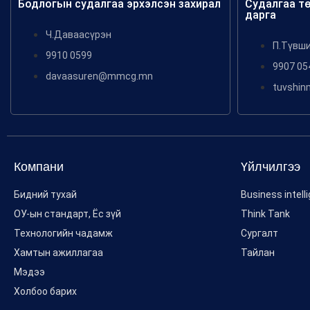
Бодлогын судалгаа эрхэлсэн захирал
Судалгаа т
дарга
Ч.Даваасүрэн
П.Түвш
9910 0599
9907 05
davaasuren@mmcg.mn
tuvshi
Компани
Үйлчилгээ
Бидний тухай
Business intell
ОУ-ын стандарт, Ёс зүй
Think Tank
Технологийн чадамж
Сургалт
Хамтын ажиллагаа
Тайлан
Мэдээ
Холбоо барих