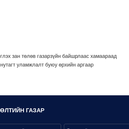
рэглэх зан төлөв газарзүйн байшрлаас хамаараад
 нутагт уламжлалт буюу өрхийн аргаар
ЛӨЛТИЙН ГАЗАР