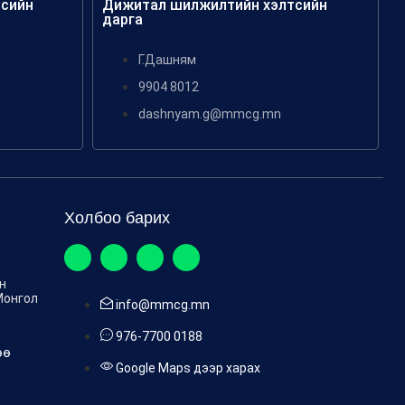
тсийн
Дижитал шилжилтийн хэлтсийн
дарга
Г.Дашням
9904 8012
dashnyam.g@mmcg.mn
Холбоо барих
ен
Монгол
info@mmcg.mn
976-7700 0188
өө
Google Maps дээр харах