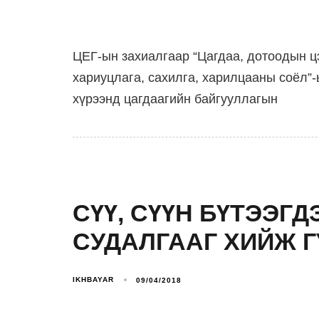
ЦЕГ-ын захиалгаар “Цагдаа, дотоодын ц
хариуцлага, сахилга, харилцааны соёл”-
хүрээнд цагдаагийн байгууллагын
СҮҮ, СҮҮН БҮТЭЭГ
СУДАЛГААГ ХИЙЖ 
IKHBAYAR
09/04/2018