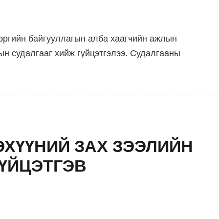
эргийн байгууллагын алба хаагчийн ажлын
ын судалгааг хийж гүйцэтгэлээ. Судалгааны
ДЭХҮҮНИЙ ЗАХ ЗЭЭЛИЙН
ГҮЙЦЭТГЭВ