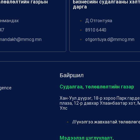
өлөвлөлтийн газрын
Бизнесийн судалгааны хэл
дарга
инмандах
Д.Отгонтуяа
47
8910 6440
nmandakh@mmcg.mn
otgontuya.d@mmcg.mn
Байршил
Судалгаа, төлөвлөлтийн газар
igence
Хан-Уул дүүрэг, 18-р хороо Парк гард
плаза, 12-р давхар Улаанбаатар хот, 
Улс
///үнэлгээ.жавхаатай.төлөвлөг
Мэдээлэл цуглуулалт,