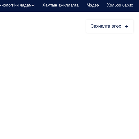
хнологийн чадамж
Хамтын ажиллагаа
Мэдээ
Холбоо барих
Захиалга өгөх
ЭД ЗОРИУЛАВ