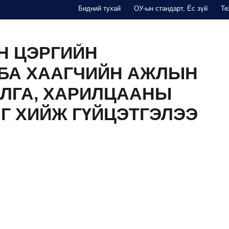
Бидний тухай
ОУ-ын стандарт, Ёс зүй
Те
THINK TANK
СУРГАЛТ
ТАЙЛАН
ҮЙЛДВЭРЛЭГЧД
Н ЦЭРГИЙН
БА ХААГЧИЙН АЖЛЫН
ИЛГА, ХАРИЛЦААНЫ
Г ХИЙЖ ГҮЙЦЭТГЭЛЭЭ