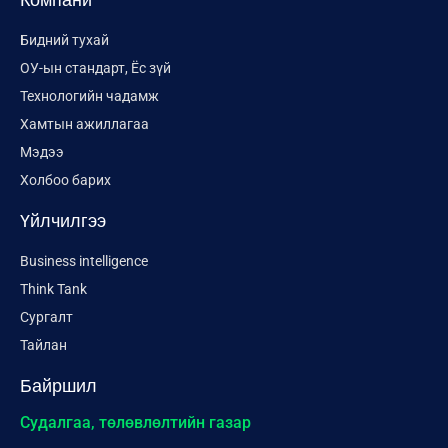
Компани
Бидний тухай
ОУ-ын стандарт, Ёс зүй
Технологийн чадамж
Хамтын ажиллагаа
Мэдээ
Холбоо барих
Үйлчилгээ
Business intelligence
Think Tank
Сургалт
Тайлан
Байршил
Судалгаа, төлөвлөлтийн газар