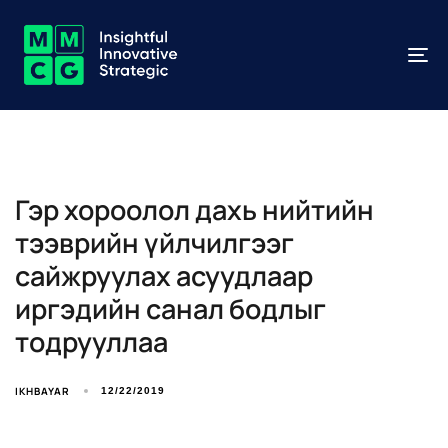
To
na
Гэр хороолол дахь нийтийн
тээврийн үйлчилгээг
сайжруулах асуудлаар
иргэдийн санал бодлыг
тодрууллаа
IKHBAYAR
12/22/2019