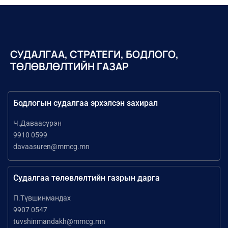
СУДАЛГАА, СТРАТЕГИ, БОДЛОГО,
ТӨЛӨВЛӨЛТИЙН ГАЗАР
Бодлогын судалгаа эрхэлсэн захирал
Ч.Даваасүрэн
9910 0599
davaasuren@mmcg.mn
Судалгаа төлөвлөлтийн газрын дарга
П.Түвшинмандах
9907 0547
tuvshinmandakh@mmcg.mn