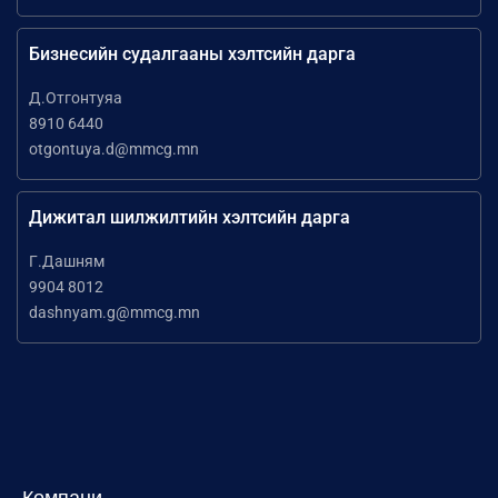
Бизнесийн судалгааны хэлтсийн дарга
Д.Отгонтуяа
8910 6440
otgontuya.d@mmcg.mn
Дижитал шилжилтийн хэлтсийн дарга
Г.Дашням
9904 8012
dashnyam.g@mmcg.mn