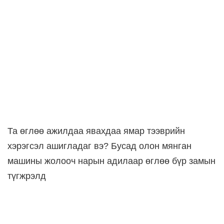
Та өглөө ажилдаа явахдаа ямар тээврийн
хэрэгсэл ашигладаг вэ? Бусад олон мянган
машины жолооч нарын адилаар өглөө бүр замын
түгжрэлд