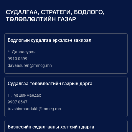
СУДАЛГАА, СТРАТЕГИ, БОДЛОГО,
ТӨЛӨВЛӨЛТИЙН ГАЗАР
Бодлогын судалгаа эрхэлсэн захирал
Ч.Даваасүрэн
9910 0599
davaasuren@mmcg.mn
Судалгаа төлөвлөлтийн газрын дарга
П.Түвшинмандах
9907 0547
tuvshinmandakh@mmcg.mn
Бизнесийн судалгааны хэлтсийн дарга