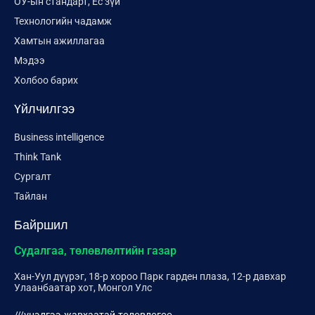
ОУ-ын стандарт, Ёс зүй
Технологийн чадамж
Хамтын ажиллагаа
Мэдээ
Холбоо барих
Үйлчилгээ
Business intelligence
Think Tank
Сургалт
Тайлан
Байршил
Судалгаа, төлөвлөлтийн газар
Хан-Уул дүүрэг, 18-р хороо Парк гарден плаза, 12-р давхар
Улаанбаатар хот, Монгол Улс