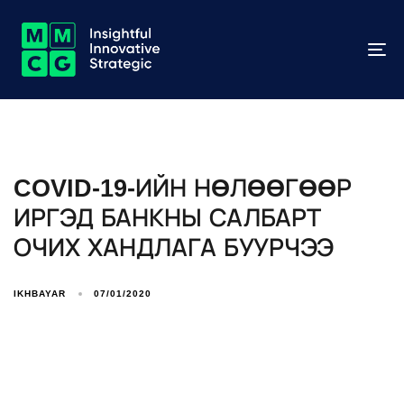
To
na
COVID-19-ИЙН НӨЛӨӨГӨӨР
ИРГЭД БАНКНЫ САЛБАРТ
ОЧИХ ХАНДЛАГА БУУРЧЭЭ
IKHBAYAR
07/01/2020