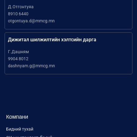
Д.Отгонтуяа
8910 6440
otgontuya.d@mmcg.mn
Дижитал шилжилтийн хэлтсийн дарга
Г.Дашням
9904 8012
dashnyam.g@mmcg.mn
Компани
Бидний тухай