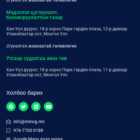
///үнэлгээ.жавхаатай.төлөвлөгөө
Мэдээлэл цуглуулалт,
боловсруулалтын газар
Хан-Уул дүүрэг, 18-р хороо Парк гарден плаза, 12-р давхар
Улаанбаатар хот, Монгол Улс
///үнэлгээ.жавхаатай.төлөвлөгөө
Утсаар судалгаа авах төв
Хан-Уул дүүрэг, 18-р хороо Парк гарден плаза, 11-р давхар
Улаанбаатар хот, Монгол Улс
Холбоо барих
info@mmcg.mn
976-7700 0188
Google Maps дээр харах