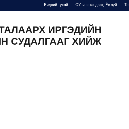
Бидний тухай
ОУ-ын стандарт, Ёс зүй
Те
THINK TANK
СУРГАЛТ
ТАЙЛАН
ҮЙЛДВЭРЛЭГЧД
ТАЛААРХ ИРГЭДИЙН
Н СУДАЛГААГ ХИЙЖ