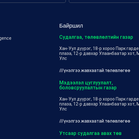
Байршил
Судалгаа, төлөвлөлтийн газар
igence
Хан-Уул дүүрэг, 18-р хороо Парк гард
плаза, 12-р давхар Улаанбаатар хот, 
Улс
///үнэлгээ.жавхаатай.төлөвлөгөө
Мэдээлэл цуглуулалт,
боловсруулалтын газар
Хан-Уул дүүрэг, 18-р хороо Парк гард
плаза, 12-р давхар Улаанбаатар хот, 
Улс
///үнэлгээ.жавхаатай.төлөвлөгөө
Утсаар судалгаа авах төв