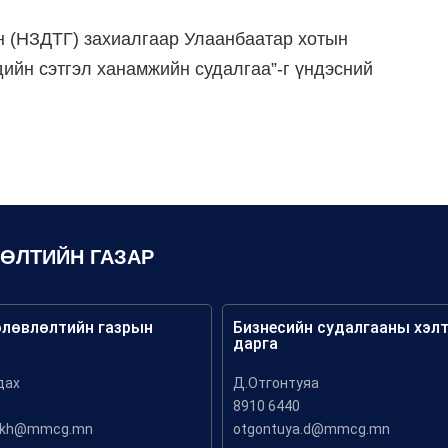
н (НЗДТГ) захиалгаар Улаанбаатар хотын
ийн сэтгэл ханамжийн судалгаа”-г үндэсний
ЛӨЛТИЙН ГАЗАР
өлөвлөлтийн газрын
Бизнесийн судалгааны хэл
дарга
дах
Д.Отгонтуяа
8910 6440
akh@mmcg.mn
otgontuya.d@mmcg.mn