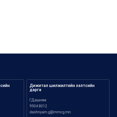
тсийн
Дижитал шилжилтийн хэлтсийн
дарга
Г.Дашням
9904 8012
dashnyam.g@mmcg.mn