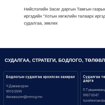
Нийслэлийн Засаг даргын Тамгын газры
иргэдийн ”Хотын хөгжлийн талаарх иргэд
судалгаа, зөвлөх
СУДАЛГАА, СТРАТЕГИ, БОДЛОГО, ТӨЛӨВ
Бодлогын судалгаа эрхэлсэн захирал
Судалгаа т
дарга
Ч.Даваасүрэн
П.Түвшинман
9910 0599
9907 0547
davaasuren@mmcg.mn
tuvshinmand