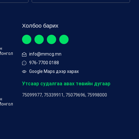
Холбоо барих
ен
Монгол
info@mmcg.mn
976-7700 0188
Google Maps дээр харах
Утсаар судалгаа авах төвийн дугаар
75099977, 75339911, 75079696, 75998000
ен
Монгол