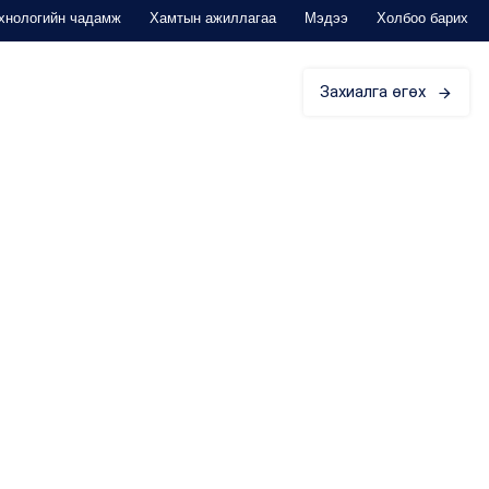
хнологийн чадамж
Хамтын ажиллагаа
Мэдээ
Холбоо барих
Захиалга өгөх
ЭД ЗОРИУЛАВ