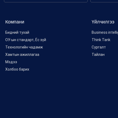
Компани
Үйлчилгээ
Бидний тухай
Business intell
ОУ-ын стандарт, Ёс зүй
Think Tank
Технологийн чадамж
Сургалт
Хамтын ажиллагаа
Тайлан
Мэдээ
Холбоо барих